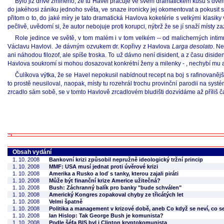
Bylo již dříve zmíněno, že tu Havel pracuje ve svém dramatickém kusu s dv
do jakéhosi zániku jednoho světa, ve snaze ironicky jej okomentovat a pokusit s
přitom o to, do jaké míry je tato dramatická Havlova koketérie s velkými klasiky
pečlivě, uvědomí si, že autor nebojuje proti korupci, nýbrž že se jí snaží mís
Role jedince ve světě, v tom malém i v tom velkém -- od malicherných intim
Václavu Havlovi. Je dávným ozvukem dr. Kopřivy z Havlova
Larga desolato
. N
ani náhodou filozof, ale spíše troska. To už dávno není disident, a z času disid
Havlova soukromí si mohou dosazovat konkrétní ženy a milenky - , nechybí mu an
Čulíkova výtka, že se Havel nepokusil nabídnout recept na boj s rafinovanějš
to prostě neusiloval, naopak, místy tu rozehrál trochu provinční parodii na syst
zrcadlo sám sobě, se v tomto Havlově zrcadlovém bludišti dozvídáme až příliš č
Obsah vydání
1. 10. 2008
Bankovní krizi způsobil nepružně ideologický tržní princip
1. 10. 2008
MMF: USA musí jednat proti úvěrové krizi
1. 10. 2008
Amerika a Rusko a loď s tanky, kterou zajali piráti
1. 10. 2008
Může být finanční krize Americe užitečná?
1. 10. 2008
Bush: Záchranný balík pro banky "bude schválen"
1. 10. 2008
Americký Kongres zopakoval chyby ze třicátých let
1. 10. 2008
Velmi špatně
1. 10. 2008
Politika a management v krizové době, aneb Co když se neví, co se
1. 10. 2008
Ian Hislop: Tak George Bush je komunista?
1. 10. 2008
Podle šéfa BIS byl i Clinton kryptokomunista