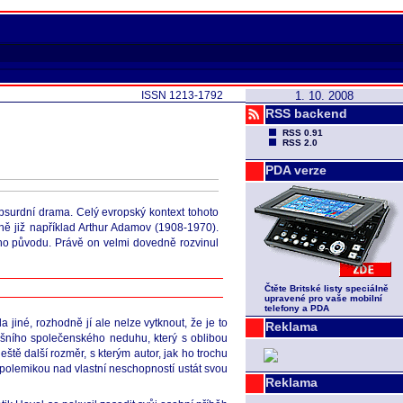
ISSN 1213-1792
1. 10. 2008
RSS backend
RSS 0.91
RSS 2.0
PDA verze
bsurdní drama. Celý evropský kontext tohoto
ě již například Arthur Adamov (1908-1970).
ho původu. Právě on velmi dovedně rozvinul
Čtěte Britské listy speciálně
upravené pro vaše mobilní
telefony a PDA
a jiné, rozhodně jí ale nelze vytknout, že je to
Reklama
dnešního společenského neduhu, který s oblibou
tě další rozměr, s kterým autor, jak ho trochu
 polemikou nad vlastní neschopností ustát svou
Reklama