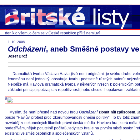
deník o všem, o čem se v České republice příliš nemluví
1. 10. 2008
Odcházení
, aneb Směšné postavy v
Josef Brož
Dramatická tvorba Václava Havla jistě není originální: je svého druhu v
fenoménu není jednolitý, obsahuje tvorbu podstatně různých autorů: nejzn
Nejblíže má Havlova dramatická tvorba v některých rysech k polemickým p
základní princip, spočívající v repetitivnosti, nebo chcete-li opakování, základn
Myslím, že není přesné nad novou hrou
Odcházení
zlomit hůl způsobem, j
pouze "Havlův protest proti zkorumpovanosti dnešní politiky". To by totiž zna
rozvádějí v nekonečných litaniích právě česká média. Havlova hra, která měla 
podezřívám, nějak potutelně počítal), tedy tato hra je na prvním místě osobní
existenci ve změti osobních a společenských vztahů.