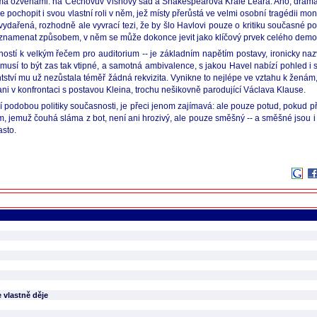
ěma ozvěnami: na Čechovův Višňový sad a Shakespearova Krále Leara. Ano, dramati
e pochopit i svou vlastní roli v něm, jež místy přerůstá ve velmi osobní tragédii
 vydařená, rozhodně ale vyvrací tezi, že by šlo Havlovi pouze o kritiku současné po
ty zaznamenat způsobem, v něm se může dokonce jevit jako klíčový prvek celého dem
ností k velkým řečem pro auditorium -- je základním napětím postavy, ironicky na
emusí to být zas tak vtipné, a samotná ambivalence, s jakou Havel nabízí pohled i 
entství mu už nezůstala téměř žádná rekvizita. Vynikne to nejlépe ve vztahu k ženám
i v konfrontaci s postavou Kleina, trochu nešikovně parodující Václava Klause.
í podobou politiky současnosti, je přeci jenom zajímavá: ale pouze potud, pokud př
ém, jemuž čouhá sláma z bot, není ani hrozivý, ale pouze směšný -- a směšné jsou i 
asto.
 vlastně děje