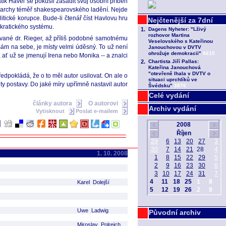
k Havel se pokusil zasadit svůj osobní příběh
 monarchy téměř shakespearovského ladění. Nejde
litické korupce. Bude-li čtenář číst Havlovu hru
okratického systému.
zvané dr. Rieger, až příliš podobné samotnému
sám na sebe, je místy velmi úděsný. To už není
, ať už se jmenují Irena nebo Monika -- a znalci
edpokládá, že o to měl autor usilovat. On ale o
ty postavy. Do jaké míry upřímně nastavil autor
Celé vydání
články autora
O autorovi
Archiv vydání
Vytisknout
Poslat e-mailem
1. 10. 2008
Karel Dolejší
Uwe Ladwig
Původní archiv
Miroslav Polreich