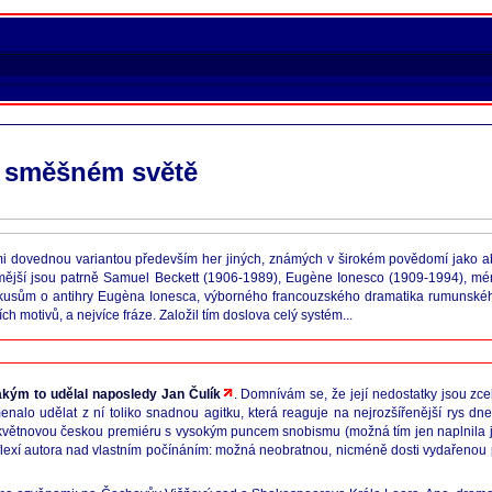
e směšném světě
elmi dovednou variantou především her jiných, známých v širokém povědomí jako a
ámější jsou patrně Samuel Beckett (1906-1989), Eugène Ionesco (1909-1994), mén
okusům o antihry Eugèna Ionesca, výborného francouzského dramatika rumunské
ích motivů, a nejvíce fráze. Založil tím doslova celý systém...
akým to udělal naposledy Jan Čulík
. Domnívám se, že její nedostatky jsou zcel
menalo udělat z ní toliko snadnou agitku, která reaguje na nejrozšířenější rys 
květnovou českou premiéru s vysokým puncem snobismu (možná tím jen naplnila ješ
 reflexí autora nad vlastním počínáním: možná neobratnou, nicméně dosti vydařenou