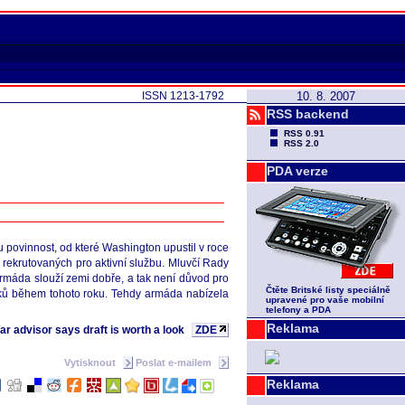
ISSN 1213-1792
10. 8. 2007
RSS backend
RSS 0.91
RSS 2.0
PDA verze
u povinnost, od které Washington upustil v roce
 rekrutovaných pro aktivní službu. Mluvčí Rady
armáda slouží zemi dobře, a tak není důvod pro
Čtěte Britské listy speciálně
jáků během tohoto roku. Tehdy armáda nabízela
upravené pro vaše mobilní
telefony a PDA
Reklama
ar advisor says draft is worth a look
ZDE
Vytisknout
Poslat e-mailem
Reklama