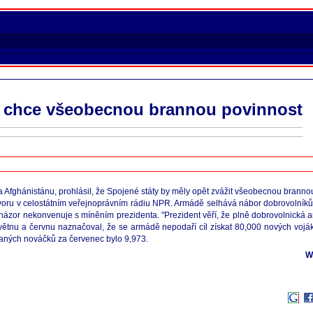
l chce všeobecnou brannou povinnost
a Afghánistánu, prohlásil, že Spojené státy by měly opět zvážit všeobecnou branno
ovoru v celostátním veřejnoprávním rádiu NPR. Armádě selhává nábor dobrovolníků
 názor nekonvenuje s míněním prezidenta. "Prezident věří, že plně dobrovolnická 
v květnu a červnu naznačoval, že se armádě nepodaří cíl získat 80,000 nových vo
aných nováčků za červenec bylo 9,973.
W