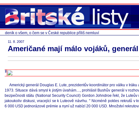
deník o všem, o čem se v České republice příliš nemluví
11. 8. 2007
Američané mají málo vojáků, generá
Americký generál Douglas E. Lute, prezidentův koordinátor pro válku v Iráku 
1973. Situace dává smysl k jistým úvahám...., prohlásil Bushův generál v rozh
bezpečnosti státu (National Security Council) Gordon Johndroe řekl, že Luteův
jakoukoliv diskusi, vracející se k Luteově návrhu. " Nicméně pokles rekrutů 
6 000 USD jednorázové prémie a nyní už nabízí 20 000 USD. Množství rekrutov