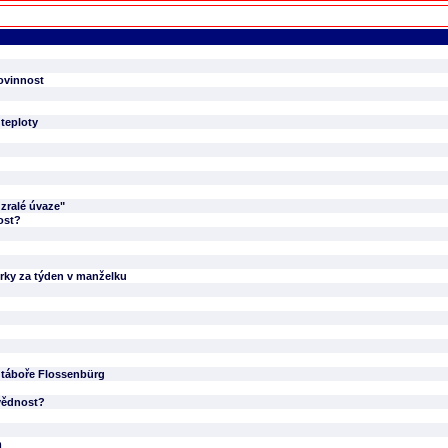
ovinnost
 teploty
 zralé úvaze"
ost?
erky za týden v manželku
 táboře Flossenbürg
ovědnost?
m