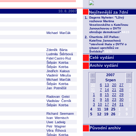
10. 8. 2007
Michael Marčák
Zdeněk Bárta
Ludmila Štěrbová
Celé vydání
Fidel Castro Ruz
Štěpán Kotrba
Archiv vydání
Štěpán Kotrba
Jindřich Kalous
Vladimír Mikuša
Michael Marčák
Štěpán Kotrba
Jan Potměšil
Radovan Geist
Vladislav Černík
Štěpán Kotrba
Richard Seemann
Ivan Wernisch
Uwe Ladwig
Petr Wagner
Původní archiv
Věra Říhová
Štěpán Kotrba