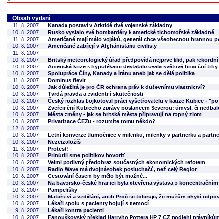
Obsah vydání
11. 8. 2007
Kanada postaví v Arktidě dvě vojenské základny
10. 8. 2007
Rusko vyslalo své bombardéry k americké tichomořské základně
11. 8. 2007
Američané mají málo vojáků, generál chce všeobecnou brannou p
10. 8. 2007
Američané zabíjejí v Afghánistánu civilisty
11. 8. 2007
10. 8. 2007
Britský meteorologický úřad předpovídá nejprve klid, pak rekordní
10. 8. 2007
Americká krize s hypotékami destabilizovala světové finanční trhy
10. 8. 2007
Spolupráce Číny, Kanady a Íránu aneb jak se dělá politika
11. 8. 2007
Dominus flevit
10. 8. 2007
Jak důležitá je pro ČR ochrana práv k duševnímu vlastnictví?
10. 8. 2007
Tvrdá pravda a evidentní skutečnosti
10. 8. 2007
Český rozhlas bojkotoval práci vyšetřovatelů v kauze Kubice - "po
10. 8. 2007
Zveřejnění Kubiceho zprávy poslancem Severou: úmysl, či nedbal
10. 8. 2007
Města změny - jak se britská města připravují na ropný zlom
10. 8. 2007
Privatizace ČEZu - rozumíte tomu někdo?
12. 8. 2007
10. 8. 2007
Letní konverze tlumočnice v milenku, milenky v partnerku a partn
10. 8. 2007
Nezcizoložíš
11. 8. 2007
Protest!
10. 8. 2007
Prinútili sme politikov hovoriť
10. 8. 2007
Velmi podivný předobraz současných ekonomických reforem
10. 8. 2007
Radio Wave má dvojnásobek posluchačů, než celý Region
10. 8. 2007
Cestování časem by mělo být možné...
10. 8. 2007
Na bavorsko-české hranici byla otevřena výstava o koncentračním
10. 8. 2007
Pampelišky
10. 8. 2007
Mateřství a vzdělání, aneb Proč se toleruje, že mužům chybí odp
10. 8. 2007
Lékaři spolu s pacienty bojují s nemocí
9. 8. 2007
Lékaři kontra pacienti
10. 8. 2007
Fanouškovský překlad Harryho Pottera HP 7 CZ podlehl právníků