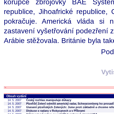
korupce zbrojovky BAE System
republice, Jihoafrické republice
pokračuje. Americká vláda si 
zastavení vyšetřování podezření 
Arábie stěžovala. Británie byla ta
Pod
Vyt
Obsah vydání
14. 5. 2007
Český rozhlas manipuluje důkazy
14. 5. 2007
Plzeňští Zelení odmítli americký radar, Schwarzenberg ho prosad
14. 5. 2007
Usesení plzeňských Zelených: Jsme proti základně a chceme re
14. 5. 2007
Diskuse o radaru v Rokycanech a v Příbrami