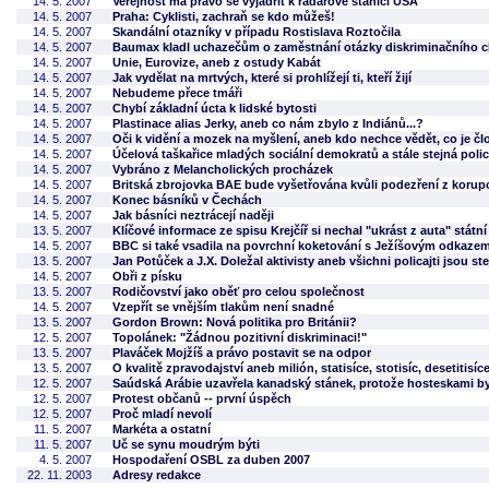
14. 5. 2007
Veřejnost má právo se vyjádřit k radarové stanici USA
14. 5. 2007
Praha: Cyklisti, zachraň se kdo můžeš!
14. 5. 2007
Skandální otazníky v případu Rostislava Roztočila
14. 5. 2007
Baumax kladl uchazečům o zaměstnání otázky diskriminačního ch
14. 5. 2007
Unie, Eurovize, aneb z ostudy Kabát
14. 5. 2007
Jak vydělat na mrtvých, které si prohlížejí ti, kteří žijí
14. 5. 2007
Nebudeme přece tmáři
14. 5. 2007
Chybí základní úcta k lidské bytosti
14. 5. 2007
Plastinace alias Jerky, aneb co nám zbylo z Indiánů...?
14. 5. 2007
Oči k vidění a mozek na myšlení, aneb kdo nechce vědět, co je čl
14. 5. 2007
Účelová taškařice mladých sociální demokratů a stále stejná polic
14. 5. 2007
Vybráno z Melancholických procházek
14. 5. 2007
Britská zbrojovka BAE bude vyšetřována kvůli podezření z korup
14. 5. 2007
Konec básníků v Čechách
14. 5. 2007
Jak básníci neztrácejí naději
13. 5. 2007
Klíčové informace ze spisu Krejčíř si nechal "ukrást z auta" státn
14. 5. 2007
BBC si také vsadila na povrchní koketování s Ježíšovým odkaze
13. 5. 2007
Jan Potůček a J.X. Doležal aktivisty aneb všichni policajti jsou stej
14. 5. 2007
Obři z písku
13. 5. 2007
Rodičovství jako oběť pro celou společnost
14. 5. 2007
Vzepřít se vnějším tlakům není snadné
13. 5. 2007
Gordon Brown: Nová politika pro Británii?
12. 5. 2007
Topolánek: "Žádnou pozitivní diskriminaci!"
13. 5. 2007
Plaváček Mojžíš a právo postavit se na odpor
13. 5. 2007
O kvalitě zpravodajství aneb milión, statisíce, stotisíc, desetitis
12. 5. 2007
Saúdská Arábie uzavřela kanadský stánek, protože hosteskami b
12. 5. 2007
Protest občanů -- první úspěch
12. 5. 2007
Proč mladí nevolí
11. 5. 2007
Markéta a ostatní
11. 5. 2007
Uč se synu moudrým býti
4. 5. 2007
Hospodaření OSBL za duben 2007
22. 11. 2003
Adresy redakce