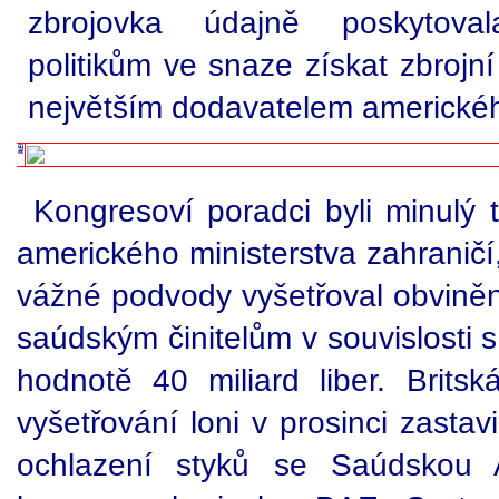
zbrojovka údajně poskytoval
politikům ve snaze získat zbrojn
největším dodavatelem americké
Kongresoví poradci byli minulý t
amerického ministerstva zahraničí,
vážné podvody vyšetřoval obviněn
saúdským činitelům v souvislosti
hodnotě 40 miliard liber. Britsk
vyšetřování loni v prosinci zastav
ochlazení styků se Saúdskou A