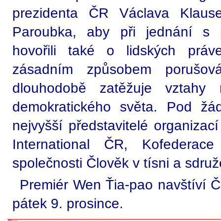
prezidenta ČR Václava Klaus
Paroubka, aby při jednání 
hovořili také o lidských prá
zásadním způsobem porušová
dlouhodobě zatěžuje vztah
demokratického světa. Pod žádo
nejvyšší představitelé organiza
International ČR, Kofederace
společnosti Člověk v tísni a sdru
Premiér Wen Ťia-pao navštíví ČR
pátek 9. prosince.