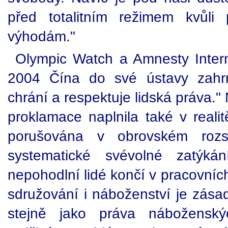
před totalitním režimem kvůl
výhodám."
Olympic Watch a Amnesty Interna
2004 Čína do své ústavy zahrn
chrání a respektuje lidská práva." 
proklamace naplnila také v realit
porušována v obrovském roz
systematické svévolné zatýkán
nepohodlní lidé končí v pracovníc
sdružování i náboženství je zás
stejně jako práva náboženský