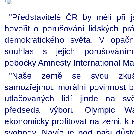
"Představitelé ČR by měli při 
hovořit o porušování lidských prá
demokratického světa. V opačn
souhlas s jejich porušováním
pobočky Amnesty International Mar
"Naše země se svou zkuše
samozřejmou morální povinnost b
utlačovaných lidí jinde na s
předseda výboru Olympic Wa
ekonomicky profitovat na zemi, kt
svobody. Navíc je pod naši důst