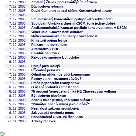
7. 12. 2005
Zmatený článek pod zavádějícím názvem
7. 12. 2005
Důchodová reforma
7. 12. 2005
David Cameron se stal šéfem Konzervativní strany
7. 12. 2005
7. 12. 2005
Smí nezávislý komentátor vystupovat v reklamách?
7. 12. 2005
Spojování Urválka s dnešní KSČM, to je jedině dobře
7. 12. 2005
Antikomunistická kampaň posiluje konzervatismus v KSČM
7. 12. 2005
Venezuela: Chavez není diktátor
7. 12. 2005
Mýtus novinářské neutrality a vyváženosti
7. 12. 2005
K historii pojmu levice
7. 12. 2005
Riskantní provizorium
7. 12. 2005
Alternativa k HDP
7. 12. 2005
Chudák pan Cvek
7. 12. 2005
Rakousko směřuje k chudobě
9. 12. 2005
7. 12. 2005
Dolejš jako Dolejš
7. 12. 2005
Příkladná perverze
7. 12. 2005
Odmítám alibismus vůči komunismu
7. 12. 2005
Ropný zlom - rozumné závěry?
7. 12. 2005
Prečo nepozerám reality show
6. 12. 2005
O řízení podniků zaměstnanci
6. 12. 2005
75 procent Venezuelanů říká NE Chavezovým volbám
6. 12. 2005
Být dobrým člověkem
6. 12. 2005
Zedník bude pískat, kdo bude skákat?
5. 12. 2005
"Primátor Zedník mluví jako dlaždič"
5. 12. 2005
Neznalost zákona neomlouvá
6. 12. 2005
Jak vypadá svoboda peněz
4. 11. 2005
Hospodaření OSBL za říjen 2005
22. 11. 2003
Adresy redakce