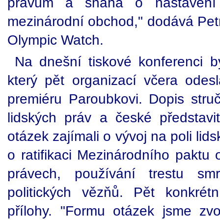
právům a snaha o nastavení
mezinárodní obchod," dodává Petr
Olympic Watch.
Na dnešní tiskové konferenci by
který pět organizací včera odesl
premiéru Paroubkovi. Dopis struč
lidských práv a české představ
otázek zajímali o vývoj na poli li
o ratifikaci Mezinárodního paktu 
právech, používání trestu sm
politických vězňů. Pět konkré
přílohy. "Formu otázek jsme zvol