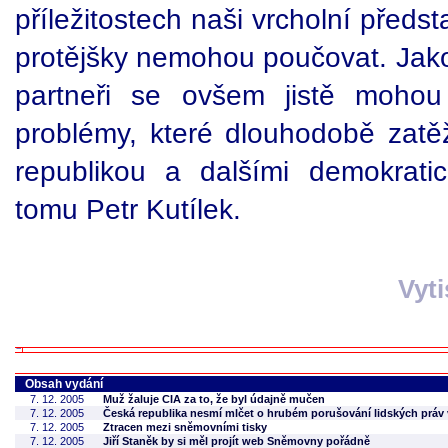
příležitostech naši vrcholní předsta
protějšky nemohou poučovat. Jak
partneři se ovšem jistě mohou
problémy, které dlouhodobě zat
republikou a dalšími demokrat
tomu Petr Kutílek.
Vyt
Obsah vydání
7. 12. 2005
Muž žaluje CIA za to, že byl údajně mučen
7. 12. 2005
Česká republika nesmí mlčet o hrubém porušování lidských práv 
7. 12. 2005
Ztracen mezi sněmovními tisky
7. 12. 2005
Jiří Staněk by si měl projít web Sněmovny pořádně