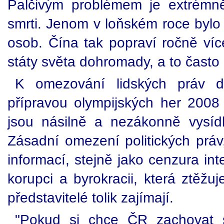
Palčivým problémem je extrémně
smrti. Jenom v loňském roce byl
osob. Čína tak popraví ročně více
státy světa dohromady, a to často
K omezování lidských práv do
přípravou olympijských her 2008 
jsou násilně a nezákonně vysí
Zásadní omezení politických prá
informací, stejně jako cenzura in
korupci a byrokracii, která ztěžu
představitelé tolik zajímají.
"Pokud si chce ČR zachovat 