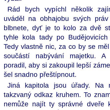
Rád bych vypíchl několik zaj
uváděl na obhajobu svých práv
blbnete, dyť je to kolo za dvě s
tyhle kola tady po Budějovicích
Tedy vlastně nic, za co by se měl
součástí nabývání majetku. A
poradil, aby si zakoupil lepší zám
šel snadno přeštípnout.
Jiná kapitola jsou úřady. Na 
takzvaný odkaz kruhem. To znam
nemůže najít ty správné dveře 