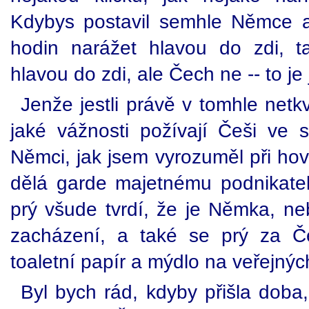
Kdybys postavil semhle Němce 
hodin narážet hlavou do zdi, 
hlavou do zdi, ale Čech ne -- to je
Jenže jestli právě v tomhle net
jaké vážnosti požívají Češi ve s
Němci, jak jsem vyrozuměl při hov
dělá garde majetnému podnikatel
prý všude tvrdí, že je Němka, nebo
zacházení, a také se prý za Č
toaletní papír a mýdlo na veřejný
Byl bych rád, kdyby přišla doba,