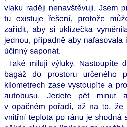
vlaku raději nenavštěvuji. Jsem p
tu existuje řešení, protože mů
zařídit, aby si uklízečka vyměni
jednou, případně aby nafasovala i
účinný saponát.
Také miluji výluky. Nastoupíte d
bagáž do prostoru určeného p
kilometrech zase vystoupíte a pro
autobusu. Jedete pět minut a
v opačném pořadí, až na to, že 
vnitřní teplota po ránu je shodná 