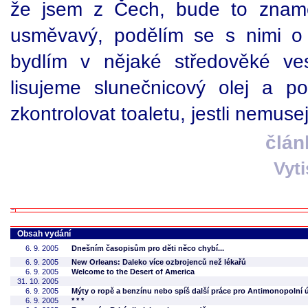
že jsem z Čech, bude to zname
usměvavý, podělím se s nimi o
bydlím v nějaké středověké ve
lisujeme slunečnicový olej a p
zkontrolovat toaletu, jestli nemusej
člán
Vyt
Obsah vydání
6. 9. 2005
Dnešním časopisům pro děti něco chybí...
6. 9. 2005
New Orleans: Daleko více ozbrojenců než lékařů
6. 9. 2005
Welcome to the Desert of America
31. 10. 2005
6. 9. 2005
Mýty o ropě a benzínu nebo spíš další práce pro Antimonopolní 
6. 9. 2005
* * *