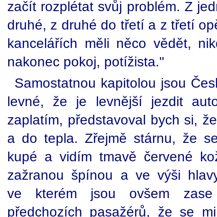
začít rozplétat svůj problém. Z j
druhé, z druhé do třetí a z třetí o
kancelářích měli něco vědět, ni
nakonec pokoj, potížista."
Samostatnou kapitolou jsou Česk
levné, že je levnější jezdit a
zaplatím, představoval bych si, ž
a do tepla. Zřejmě stárnu, že se
kupé a vidím tmavě červené ko
zažranou špínou a ve výši hlavy
ve kterém jsou ovšem zase 
předchozích pasažérů, že se mi