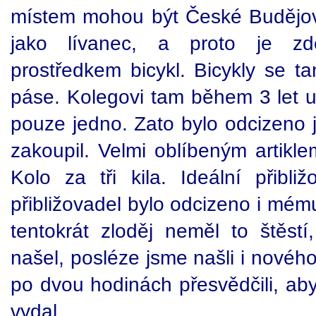
místem mohou být České Budějovi
jako lívanec, a proto je z
prostředkem bicykl. Bicykly se t
páse. Kolegovi tam během 3 let uk
pouze jedno. Zato bylo odcizeno j
zakoupil. Velmi oblíbeným artikl
Kolo za tři kila. Ideální přibli
přibližovadel bylo odcizeno i mém
tentokrát zloděj neměl to štěstí
našel, posléze jsme našli i nového
po dvou hodinách přesvědčili, ab
vydal.