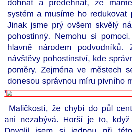
dohnat a předehnat, že máme p
systém a musíme ho redukovat p
Jinak jsme prý ovšem skvělý ná
pohostinný. Nemohu si pomoci,
hlavně národem podvodníků. Z
návštěvy pohostinství, kde sprá
poměry. Zejména ve městech s
donesou správnou míru pivního 
Maličkostí, že chybí do půl cen
ani nezabývá. Horší je to, když
Dovolil jsem si jednou při této p