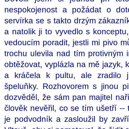
nespokojenost a požádat o dot
servírka se s takto drzým zákazní
a natolik ji to vyvedlo s koncept
vedoucím poradit, jestli mi pivo m
trochu ulevila nad tím protivným i
obtěžovat, vyplázla na mě jazyk, 
a kráčela k pultu, ale zradilo 
špeluňky. Rozhovorem s jinou 
dozvěděl, že sám pan majitel naříd
člověk nevěřil, co se tím ušetří --
je podvodník a zasloužil by zavř