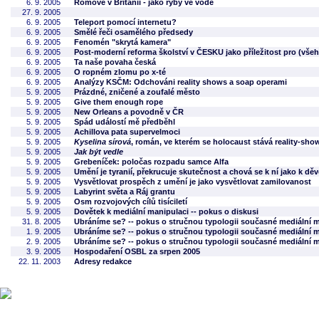
6. 9. 2005
Romové v Británii - jako ryby ve vodě
27. 9. 2005
6. 9. 2005
Teleport pomocí internetu?
6. 9. 2005
Smělé řeči osamělého předsedy
6. 9. 2005
Fenomén "skrytá kamera"
6. 9. 2005
Post-moderní reforma školství v ČESKU jako příležitost pro (vš
6. 9. 2005
Ta naše povaha česká
6. 9. 2005
O ropném zlomu po x-té
6. 9. 2005
Analýzy KSČM: Odchováni reality shows a soap operami
5. 9. 2005
Prázdné, zničené a zoufalé město
5. 9. 2005
Give them enough rope
5. 9. 2005
New Orleans a povodně v ČR
5. 9. 2005
Spád událostí mě předběhl
5. 9. 2005
Achillova pata supervelmoci
5. 9. 2005
Kyselina sírová
, román, ve kterém se holocaust stává reality-sho
5. 9. 2005
Jak být vedle
5. 9. 2005
Grebeníček: poločas rozpadu samce Alfa
5. 9. 2005
Umění je tyranií, překrucuje skutečnost a chová se k ní jako k dě
5. 9. 2005
Vysvětlovat prospěch z umění je jako vysvětlovat zamilovanost
5. 9. 2005
Labyrint světa a Ráj grantu
5. 9. 2005
Osm rozvojových cílů tisíciletí
5. 9. 2005
Dovětek k mediální manipulaci -- pokus o diskusi
31. 8. 2005
Ubráníme se? -- pokus o stručnou typologii současné mediální 
1. 9. 2005
Ubráníme se? -- pokus o stručnou typologii současné mediální 
2. 9. 2005
Ubráníme se? -- pokus o stručnou typologii současné mediální 
3. 9. 2005
Hospodaření OSBL za srpen 2005
22. 11. 2003
Adresy redakce