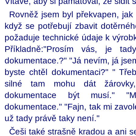
Vltavě, aby si pamatoval, že šidit
Rovněž jsem byl překvapen, jak 
když se potřebují zbavit dotěrnéh
požaduje technické údaje k výrobku
Příkladně:"Prosím vás, je ta
dokumentace.?" "Já nevím, já jsem
byste chtěl dokumentaci?" " Třeb
silné tam mohu dát žárovk
dokumentace být musí." "
dokumentace." "Fajn, tak mi zavol
už tady právě taky není."
Češi také strašně kradou a ani s