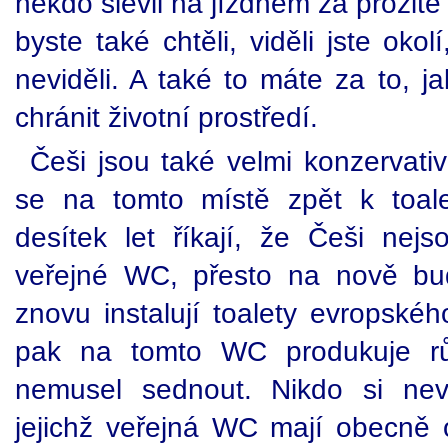
někdo slevil na jízdném za prožité
byste také chtěli, viděli jste okol
neviděli. A také to máte za to, j
chránit životní prostředí.
Češi jsou také velmi konzervativn
se na tomto místě zpět k toale
desítek let říkají, že Češi nejs
veřejné WC, přesto na nově bu
znovu instalují toalety evropské
pak na tomto WC produkuje rů
nemusel sednout. Nikdo si nev
jejichž veřejná WC mají obecně 