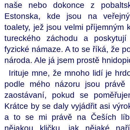
naše nebo dokonce z pobaltsk
Estonska, kde jsou na veřejný
toalety, jež jsou velmi příjemným
tureckého záchodu a poskytují
fyzické námaze. A to se říká, že p
národa. Ale já jsem prostě hnidopi
Irituje mne, že mnoho lidí je hrd
podle mého názoru jsou právě 
zaostávaní, pokud se poměřuje
Krátce by se daly vyjádřit asi vý
a to se mi právě na Češích líb
nějakou kličku, jak nějaké nař