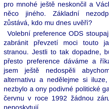
pro mnohé ještě neskončil a Václ
něco jiného. Základní nezod
zůstává, kdo mu dnes uvěří?
Volební preference ODS stoupaj
zabránit převzetí moci touto j
stranou. Jestli to tak dopadne, b
přesto preference dáváme a řík
jsem ještě nedospěli abychom
alternativu a nedělejme si iluze,
nezbylo a ony podivné politické ga
červnu v roce 1992 žádnou zár
neposkytují.