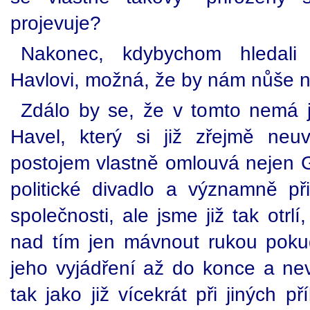
projevuje?
Nakonec, kdybychom hledali 
Havlovi, možná, že by nám nůše n
Zdálo by se, že v tomto nemá j
Havel, který si již zřejmě ne
postojem vlastně omlouvá nejen G
politické divadlo a významně př
společnosti, ale jsme již tak otr
nad tím jen mávnout rukou poku
jeho vyjádření až do konce a nevš
tak jako již vícekrát při jiných p