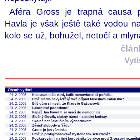
Aféra Gross je trapná causa 
Havla je však ještě také vodou n
kolo se už, bohužel, netočí a mlyná
člán
Vyt
Obsah vydání
24. 2. 2005
Kalousek stále neví, kolik nemovitostí si pořídil...
24. 2. 2005
Proč média nevyšetřují také případ Miroslava Kalouska?
24. 2. 2005
Bílý dům si myslí, že Klaus je Gašparovič
24. 2. 2005
Lakonické podotknutí
24. 2. 2005
Papež Jan Pavel II. se vrací do nemocnice
24. 2. 2005
Slušný člověk, slušný národ - a etické kodexy
24. 2. 2005
Školné není aktuálním východiskem
24. 2. 2005
Závisť slobody a "řádu"
24. 2. 2005
Gross je jen záminka
24. 2. 2005
Proč je protigrossovská hysterie tak selektivní?
24. 2. 2005
Poukazování i na jiné korupčníky by akce proti Grossovi rozmělni