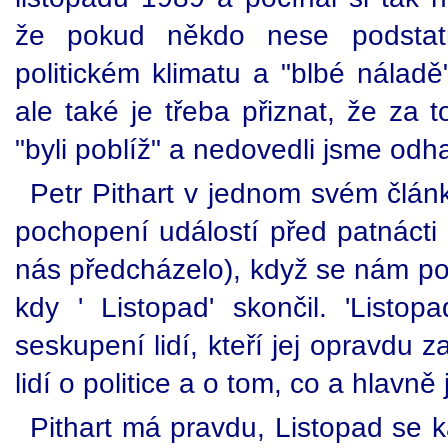
že pokud někdo nese podstat
politickém klimatu a "blbé náladě
ale také je třeba přiznat, že za 
"byli poblíž" a nedovedli jsme od
Petr Pithart v jednom svém článk
pochopení událostí před patnácti 
nás předcházelo), když se nám po
kdy ' Listopad' skončil. 'Listop
seskupení lidí, kteří jej opravdu z
lidí o politice a o tom, co a hlavně
Pithart má pravdu, Listopad se 