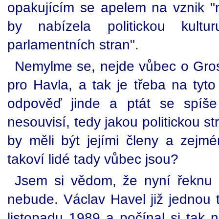
opakujícím se apelem na vznik "no
by nabízela politickou kultu
parlamentních stran".
Nemylme se, nejde vůbec o Gros
pro Havla, a tak je třeba na tyt
odpověď jinde a ptát se spíš
nesouvisí, tedy jakou politickou st
by měli být jejími členy a zejmén
takoví lidé tady vůbec jsou?
Jsem si vědom, že nyní řeknu 
nebude. Václav Havel již jednou t
listopadu 1989 a počínal si tak 