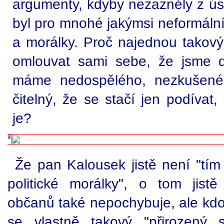
argumenty, kdyby nezazněly z úst 
byl pro mnohé jakýmsi neformální
a morálky. Proč najednou tako
omlouvat sami sebe, že jsme do
máme nedospělého, nezkušenéh
čitelný, že se stačí jen podívat
je?
Že pan Kalousek jistě není "tím
politické morálky", o tom jist
občanů také nepochybuje, ale kdo 
se vlastně takový "přirozený s