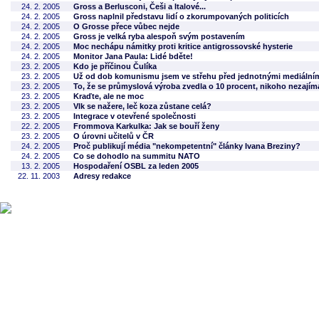
24. 2. 2005
Gross a Berlusconi, Češi a Italové...
24. 2. 2005
Gross naplnil představu lidí o zkorumpovaných politicích
24. 2. 2005
O Grosse přece vůbec nejde
24. 2. 2005
Gross je velká ryba alespoň svým postavením
24. 2. 2005
Moc nechápu námitky proti kritice antigrossovské hysterie
24. 2. 2005
Monitor Jana Paula: Lidé bděte!
23. 2. 2005
Kdo je příčinou Čulíka
23. 2. 2005
Už od dob komunismu jsem ve střehu před jednotnými mediáln
23. 2. 2005
To, že se průmyslová výroba zvedla o 10 procent, nikoho nezajím
23. 2. 2005
Kraďte, ale ne moc
23. 2. 2005
Vlk se nažere, leč koza zůstane celá?
23. 2. 2005
Integrace v otevřené společnosti
22. 2. 2005
Frommova Karkulka: Jak se bouří ženy
23. 2. 2005
O úrovni učitelů v ČR
24. 2. 2005
Proč publikují média "nekompetentní" články Ivana Breziny?
24. 2. 2005
Co se dohodlo na summitu NATO
13. 2. 2005
Hospodaření OSBL za leden 2005
22. 11. 2003
Adresy redakce