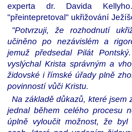
experta dr. Davida Kellyh
"přeintepretoval" ukřižování Ježíš
"Potvrzuji, že rozhodnutí ukř
učiněno po nezávislém a rigo
jemuž předsedal Pilát Pontský. 
vyslýchal Krista správným a v
židovské i římské úřady plně zho
povinností vůči Kristu.
Na základě důkazů, které jsem zk
jednal během celého procesu n
úplně vyloučit možnost, že byl 