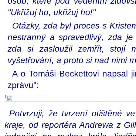
osob, které pod vedením židovsk
"Ukřižuj ho, ukřižuj ho!"
Otázky, zda byl proces s Kriste
nestranný a spravedlivý, zda je
zda si zasloužil zemřít, stoj
vyšetřování, a proto si nad nimi my
A o Tomáši Beckettovi napsal ji
zprávu":
Potvrzuji, že tvrzení otištěné 
kraje, od reportéra Andrewa z Gill