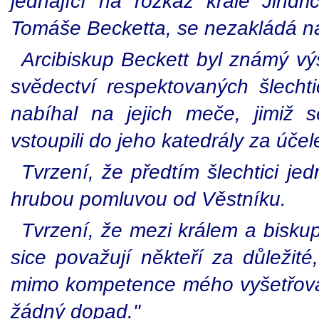
jednající na rozkaz krále Jindřic
Tomáše Becketta, se nezakládá na
Arcibiskup Beckett byl známý výs
svědectví respektovaných šlech
nabíhal na jejich meče, jimiž 
vstoupili do jeho katedrály za úče
Tvrzení, že předtím šlechtici jed
hrubou pomluvou od Věstníku.
Tvrzení, že mezi králem a biskup
sice považují někteří za důležité
mimo kompetence mého vyšetřová
žádný dopad."