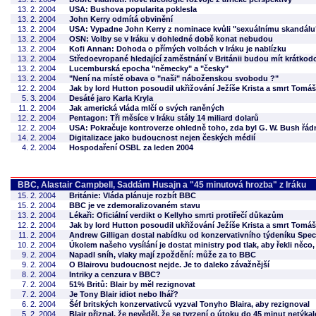
13. 2. 2004
USA: Bushova popularita poklesla
13. 2. 2004
John Kerry odmítá obvinění
13. 2. 2004
USA: Vypadne John Kerry z nominace kvůli "sexuálnímu skandálu
13. 2. 2004
OSN: Volby se v Iráku v dohledné době konat nebudou
13. 2. 2004
Kofi Annan: Dohoda o přímých volbách v Iráku je nablízku
13. 2. 2004
Středoevropané hledající zaměstnání v Británii budou mít krátk
13. 2. 2004
Lucemburská epocha "německy" a "česky"
13. 2. 2004
"Není na místě obava o "naši" náboženskou svobodu ?"
12. 2. 2004
Jak by lord Hutton posoudil ukřižování Ježíše Krista a smrt Tomá
5. 3. 2004
Desáté jaro Karla Kryla
11. 2. 2004
Jak americká vláda mlčí o svých raněných
12. 2. 2004
Pentagon: Tři měsíce v Iráku stály 14 miliard dolarů
12. 2. 2004
USA: Pokračuje kontroverze ohledně toho, zda byl G. W. Bush řád
14. 2. 2004
Digitalizace jako budoucnost nejen českých médií
4. 2. 2004
Hospodaření OSBL za leden 2004
BBC, Alastair Campbell, Saddám Husajn a "45 minutová hrozba" z Iráku
15. 2. 2004
Británie: Vláda plánuje rozbít BBC
15. 2. 2004
BBC je ve zdemoralizovaném stavu
13. 2. 2004
Lékaři: Oficiální verdikt o Kellyho smrti protiřečí důkazům
12. 2. 2004
Jak by lord Hutton posoudil ukřižování Ježíše Krista a smrt Tomá
11. 2. 2004
Andrew Gilligan dostal nabídku od konzervativního týdeníku Spec
10. 2. 2004
Úkolem našeho vysílání je dostat ministry pod tlak, aby řekli něco,
9. 2. 2004
Napadl sníh, vlaky mají zpoždění: může za to BBC
9. 2. 2004
O Blairovu budoucnost nejde. Je to daleko závažnější
8. 2. 2004
Intriky a cenzura v BBC?
7. 2. 2004
51% Britů: Blair by měl rezignovat
7. 2. 2004
Je Tony Blair idiot nebo lhář?
6. 2. 2004
Šéf britských konzervativců vyzval Tonyho Blaira, aby rezignoval
5. 2. 2004
Blair přiznal, že nevěděl, že se tvrzení o útoku do 45 minut netýk