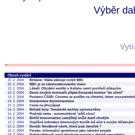
Výběr da
Vyt
Obsah vydání
15. 2. 2004
Británie: Vláda plánuje rozbít BBC
15. 2. 2004
BBC je ve zdemoralizovaném stavu
13. 2. 2004
Lékaři: Oficiální verdikt o Kellyho smrti protiřečí důkazům
13. 2. 2004
Deset nových komisařů přijala Evropská komise "do učení"
13. 2. 2004
Poslanci ČSSD: Chceme se podílet na zřetelné, lidem srozumitelné 
14. 2. 2004
Interpretace dezinterpretace
13. 2. 2004
Cesta na jihozápad
14. 2. 2004
Britské listy: Tematické archivy zprovozněny
14. 2. 2004
Pražská rarita - automobilová "pěší zóna"
14. 2. 2004
Britští konzervativci zamýšlejí snížit daně chudým
13. 2. 2004
Úspěšná exktrakce kmenových buněk má vést k novým léčebným
13. 2. 2004
Dostál: Novákové návrh, který psal Janeček ?
13. 2. 2004
Finsko: informační společnost jako národní projekt
13. 2. 2004
Dobré vládnutí: nové ideologie rozvoje z africké perspektivy