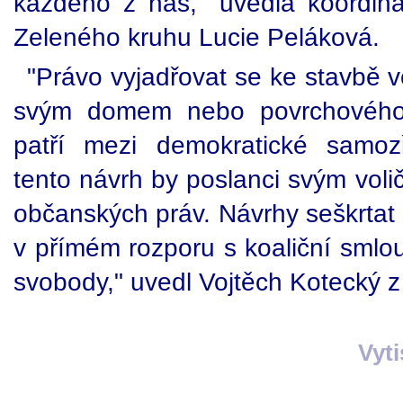
každého z nás," uvedla koordinát
Zeleného kruhu Lucie Peláková.
"Právo vyjadřovat se ke stavbě v
svým domem nebo povrchového 
patří mezi demokratické samoz
tento návrh by poslanci svým voli
občanských práv. Návrhy seškrtat
v přímém rozporu s koaliční smlo
svobody," uvedl Vojtěch Kotecký 
Vyt