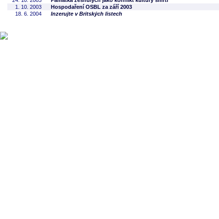
24. 10. 2003
Památka zesnulých jako konflikt kultury smrti
1. 10. 2003
Hospodaření OSBL za září 2003
18. 6. 2004
Inzerujte v Britských listech