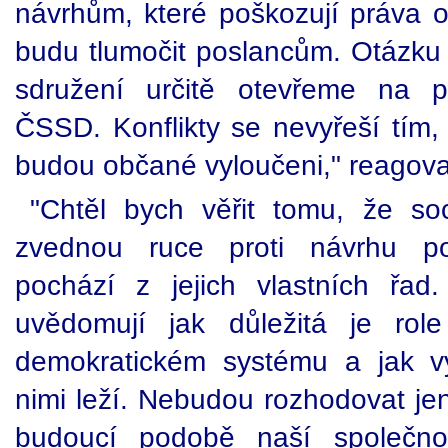
návrhům, které poškozují práva 
budu tlumočit poslancům. Otázk
sdružení určitě otevřeme na 
ČSSD. Konflikty se nevyřeší tím,
budou občané vyloučeni," reagova
"Chtěl bych věřit tomu, že so
zvednou ruce proti návrhu po
pochází z jejich vlastních řad
uvědomují jak důležitá je rol
demokratickém systému a jak v
nimi leží. Nebudou rozhodovat jen
budoucí podobě naší společnos