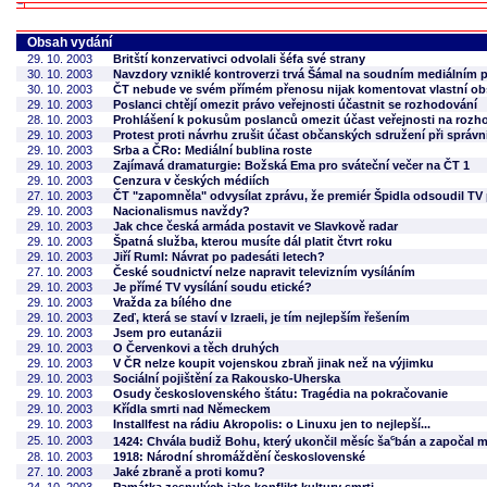
Obsah vydání
29. 10. 2003
Britští konzervativci odvolali šéfa své strany
30. 10. 2003
Navzdory vzniklé kontroverzi trvá Šámal na soudním mediálním 
30. 10. 2003
ČT nebude ve svém přímém přenosu nijak komentovat vlastní ob
29. 10. 2003
Poslanci chtějí omezit právo veřejnosti účastnit se rozhodování
28. 10. 2003
Prohlášení k pokusům poslanců omezit účast veřejnosti na rozh
29. 10. 2003
Protest proti návrhu zrušit účast občanských sdružení při správn
29. 10. 2003
Srba a ČRo: Mediální bublina roste
29. 10. 2003
Zajímavá dramaturgie: Božská Ema pro sváteční večer na ČT 1
29. 10. 2003
Cenzura v českých médiích
27. 10. 2003
ČT "zapomněla" odvysílat zprávu, že premiér Špidla odsoudil TV
29. 10. 2003
Nacionalismus navždy?
29. 10. 2003
Jak chce česká armáda postavit ve Slavkově radar
29. 10. 2003
Špatná služba, kterou musíte dál platit čtvrt roku
29. 10. 2003
Jiří Ruml: Návrat po padesáti letech?
27. 10. 2003
České soudnictví nelze napravit televizním vysíláním
29. 10. 2003
Je přímé TV vysílání soudu etické?
29. 10. 2003
Vražda za bílého dne
29. 10. 2003
Zeď, která se staví v Izraeli, je tím nejlepším řešením
29. 10. 2003
Jsem pro eutanázii
29. 10. 2003
O Červenkovi a těch druhých
29. 10. 2003
V ČR nelze koupit vojenskou zbraň jinak než na výjimku
29. 10. 2003
Sociální pojištění za Rakousko-Uherska
29. 10. 2003
Osudy československého štátu: Tragédia na pokračovanie
29. 10. 2003
Křídla smrti nad Německem
29. 10. 2003
Installfest na rádiu Akropolis: o Linuxu jen to nejlepší...
c
25. 10. 2003
1424: Chvála budiž Bohu, který ukončil měsíc ša
bán a započal 
28. 10. 2003
1918: Národní shromáždění československé
27. 10. 2003
Jaké zbraně a proti komu?