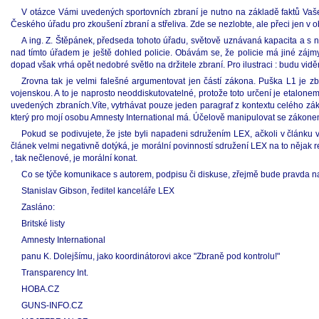
V otázce Vámi uvedených sportovních zbraní je nutno na základě faktů Vaše
Českého úřadu pro zkoušení zbraní a střeliva. Zde se nezlobte, ale přeci jen v o
A ing. Z. Štěpánek, předseda tohoto úřadu, světově uznávaná kapacita a s n
nad tímto úřadem je ještě dohled policie. Obávám se, že policie má jiné zájmy
dopad však vrhá opět nedobré světlo na držitele zbraní. Pro ilustraci : budu 
Zrovna tak je velmi falešné argumentovat jen částí zákona. Puška L1 je z
vojenskou. A to je naprosto neoddiskutovatelné, protože toto určení je etalonem.
uvedených zbraních.Víte, vytrhávat pouze jeden paragraf z kontextu celého zák
který pro mojí osobu Amnesty International má. Účelově manipulovat se zákonem
Pokud se podivujete, že jste byli napadeni sdružením LEX, ačkoli v článku v
článek velmi negativně dotýká, je morální povinností sdružení LEX na to nějak re
, tak nečlenové, je morální konat.
Co se týče komunikace s autorem, podpisu či diskuse, zřejmě bude pravda na
Stanislav Gibson, ředitel kanceláře LEX
Zasláno:
Britské listy
Amnesty International
panu K. Dolejšímu, jako koordinátorovi akce "Zbraně pod kontrolu!"
Transparency Int.
HOBA.CZ
GUNS-INFO.CZ