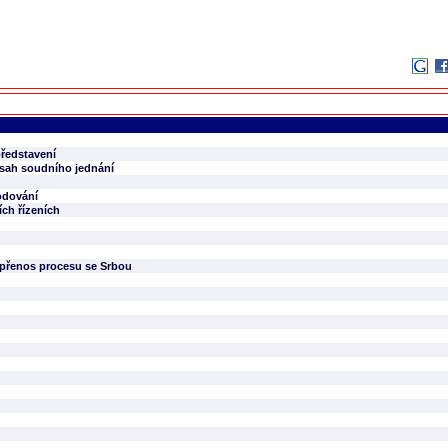
představení
sah soudního jednání
odování
ích řízeních
 přenos procesu se Srbou