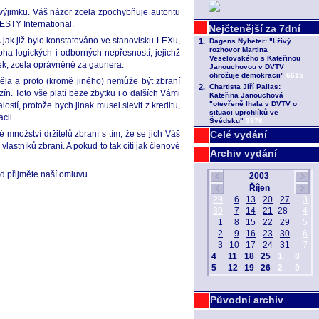
výjimku. Váš názor zcela zpochybňuje autoritu
NESTY International.
jak již bylo konstatováno ve stanovisku LEXu,
oha logických i odborných nepřesností, jejichž
ček, zcela oprávněně za gaunera.
ěla a proto (kromě jiného) nemůže být zbraní
zín. Toto vše platí beze zbytku i o dalších Vámi
tí, protože bych jinak musel slevit z kreditu,
cii.
množství držitelů zbraní s tím, že se jich Váš
Celé vydání
lastníků zbraní. A pokud to tak cítí jak členové
Archiv vydání
d přijměte naší omluvu.
Původní archiv