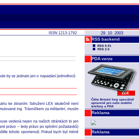
ISSN 1213-1792
29. 10. 2003
RSS backend
RSS 0.91
RSS 2.0
PDA verze
 kde by se jednalo jen o napadání jednotlivců
Čtěte Britské listy speciálně
upravené pro vaše mobilní
ztahu ke zbraním. Sdružení LEX skutečně není
telefony a PDA
rmulované ing. Trávníčkem za militantní, musím
Reklama
skuse vedená nejen na našich stránkách to jen
ané právo -- tedy právo po splnění požadavků)
Reklama
pouštíte tohoto opomenutí. Pokud bych byl méně