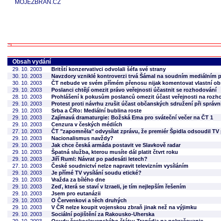
MOJEZBRAN.CZ
Obsah vydání
29. 10. 2003
Britští konzervativci odvolali šéfa své strany
30. 10. 2003
Navzdory vzniklé kontroverzi trvá Šámal na soudním mediálním 
30. 10. 2003
ČT nebude ve svém přímém přenosu nijak komentovat vlastní ob
29. 10. 2003
Poslanci chtějí omezit právo veřejnosti účastnit se rozhodování
28. 10. 2003
Prohlášení k pokusům poslanců omezit účast veřejnosti na rozh
29. 10. 2003
Protest proti návrhu zrušit účast občanských sdružení při správn
29. 10. 2003
Srba a ČRo: Mediální bublina roste
29. 10. 2003
Zajímavá dramaturgie: Božská Ema pro sváteční večer na ČT 1
29. 10. 2003
Cenzura v českých médiích
27. 10. 2003
ČT "zapomněla" odvysílat zprávu, že premiér Špidla odsoudil TV
29. 10. 2003
Nacionalismus navždy?
29. 10. 2003
Jak chce česká armáda postavit ve Slavkově radar
29. 10. 2003
Špatná služba, kterou musíte dál platit čtvrt roku
29. 10. 2003
Jiří Ruml: Návrat po padesáti letech?
27. 10. 2003
České soudnictví nelze napravit televizním vysíláním
29. 10. 2003
Je přímé TV vysílání soudu etické?
29. 10. 2003
Vražda za bílého dne
29. 10. 2003
Zeď, která se staví v Izraeli, je tím nejlepším řešením
29. 10. 2003
Jsem pro eutanázii
29. 10. 2003
O Červenkovi a těch druhých
29. 10. 2003
V ČR nelze koupit vojenskou zbraň jinak než na výjimku
29. 10. 2003
Sociální pojištění za Rakousko-Uherska