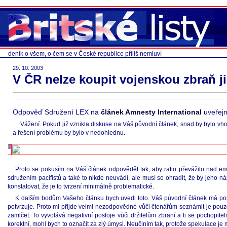
deník o všem, o čem se v České republice příliš nemluví
29. 10. 2003
V ČR nelze koupit vojenskou zbraň j
Odpověď Sdružení LEX na
článek Amnesty International
uveřejn
Vážení. Pokud již vznikla diskuse na Váš původní článek, snad by bylo vho
a řešení problému by bylo v nedohlednu.
Proto se pokusím na Váš článek odpovědět tak, aby ratio převážilo nad em
sdružením pacifistů a také to nikde neuvádí, ale musí se ohradit, že by jeho 
konstatovat, že je to tvrzení minimálně problematické.
K dalším bodům Vašeho článku bych uvedl toto. Váš původní článek má posky
potvrzuje. Proto mi přijde velmi nezodpovědné vůči čtenářům seznámit je pouz
zamlčet. To vyvolává negativní postoje vůči držitelům zbraní a ti se pochopit
korektní, mohl bych to označit za zlý úmysl. Neučiním tak, protože spekulace je mi 