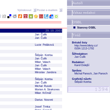
Autoři
Vytisknout
Poslat e-mailem
Vzkaz redakci
OSBL
Stanovy OSBL
29. 10. 2003
Jan Čulík
Tiráž
Jan Čulík
Britské listy
Lucie Peláková
http://www.blisty.cz/
ISSN 1213-1792
Šéfredaktor:
Štěpán Kotrba
Jan Čulík
Jan Čulík
Milan Valach
Redaktor:
Karel Dolejší
Jan Čulík
Milan Valach
Správa:
Miroslav Jandora
Michal Panoch, Jan Panoch
Grafický návrh:
Štěpán Kotrba
Štěpán Kotrba
Jan Čulík
Michal Rusek
Morten A. Strøksnes
Milan Krčmář
Darius Nosreti
Josef Trnka