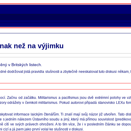
inak než na výjimku
ěný v Britských listech.
dné dodržovat jistá pravidla slušnosti a zbytečně neeskalovat tuto diskusi někam,
ocí. Začnu od začátku. Militarismus a pacifismus jsou dvě extrémní polohy ve v
názory odrážely v čemkoli militarismus. Pokud autorovi připadá stanovisko LEXu fo
tovat informace laickým čtenářům. Ti znalí mají svůj názor již utvořen. Tato di
e s jedním nálezem Ústavního soudu a jiný, který má přímou souvislost (predikov
elně cítí ve svých právech ohroženi. A to tím více, že i v posledním článku se do
cizí a já jsem jako první volal ke slušnosti v diskusi.