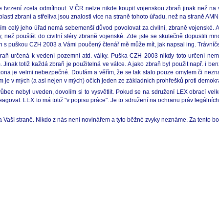
 tvrzení zcela odmítnout. V ČR nelze nikde koupit vojenskou zbraň jinak než na 
blasti zbraní a střeliva jsou znalosti více na straně tohoto úřadu, než na straně AM
ím celý jeho úřad nemá sebemenší důvod povolovat za civilní, zbraně vojenské. A 
, než pouštět do civilní sféry zbraně vojenské. Zde jste se skutečně dopustili mn
viděn s puškou CZH 2003 a Vámi poučený čtenář mě může mít, jak napsal ing. Trávní
braň určená k vedení pozemní atd. války. Puška CZH 2003 nikdy toto určení nem
 Jinak totiž každá zbraň je použitelná ve válce. A jako zbraň byl použit např. i ben
ona je velmi nebezpečné. Doufám a věřím, že se tak stalo pouze omylem či neznalos
 je v mých (a asi nejen v mých) očích jeden ze základních prohřešků proti demokra
ůbec nebyl uveden, dovolím si to vysvětlit. Pokud se na sdružení LEX obrací velké 
agovat. LEX to má totiž "v popisu práce". Je to sdružení na ochranu práv legálních v
 Vaší straně. Nikdo z nás není novinářem a tyto běžné zvyky neznáme. Za tento bo