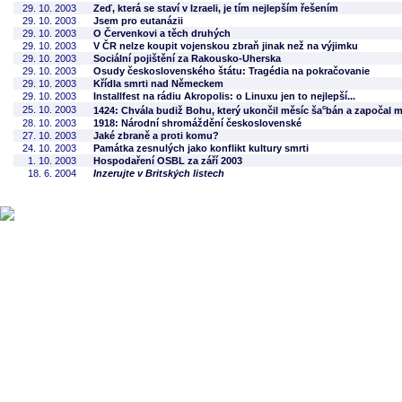
29. 10. 2003
Zeď, která se staví v Izraeli, je tím nejlepším řešením
29. 10. 2003
Jsem pro eutanázii
29. 10. 2003
O Červenkovi a těch druhých
29. 10. 2003
V ČR nelze koupit vojenskou zbraň jinak než na výjimku
29. 10. 2003
Sociální pojištění za Rakousko-Uherska
29. 10. 2003
Osudy československého štátu: Tragédia na pokračovanie
29. 10. 2003
Křídla smrti nad Německem
29. 10. 2003
Installfest na rádiu Akropolis: o Linuxu jen to nejlepší...
c
25. 10. 2003
1424: Chvála budiž Bohu, který ukončil měsíc ša
bán a započal 
28. 10. 2003
1918: Národní shromáždění československé
27. 10. 2003
Jaké zbraně a proti komu?
24. 10. 2003
Památka zesnulých jako konflikt kultury smrti
1. 10. 2003
Hospodaření OSBL za září 2003
18. 6. 2004
Inzerujte v Britských listech