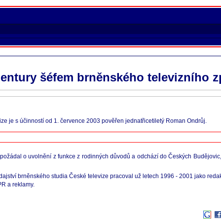
entury šéfem brněnského televizního z
e je s účinností od 1. července 2003 pověřen jednatřicetiletý Roman Ondrůj.
 požádal o uvolnění z funkce z rodinných důvodů a odchází do Českých Budějovic,
dajství brněnského studia České televize pracoval už letech 1996 - 2001 jako reda
PR a reklamy.