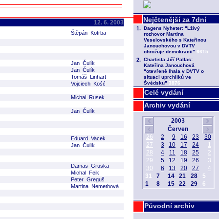
12. 6. 2003
Štěpán Kotrba
Jan Čulík
Jan Čulík
Tomáš Linhart
Vojciech Kość
Celé vydání
Michal Rusek
Archiv vydání
Jan Čulík
Eduard Vacek
Jan Čulík
Damas Gruska
Michal Feik
Peter Greguš
Martina Nemethová
Původní archiv