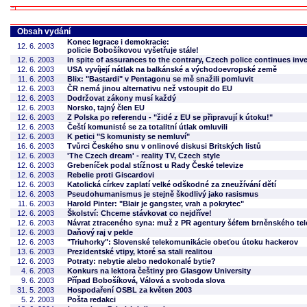
Obsah vydání
Konec legrace i demokracie:
12. 6. 2003
policie Bobošíkovou vyšetřuje stále!
12. 6. 2003
In spite of assurances to the contrary, Czech police continues inve
12. 6. 2003
USA vyvíjejí nátlak na balkánské a východoevropské země
11. 6. 2003
Blix: "Bastardi" v Pentagonu se mě snažili pomluvit
12. 6. 2003
ČR nemá jinou alternativu než vstoupit do EU
12. 6. 2003
Dodržovat zákony musí každý
12. 6. 2003
Norsko, tajný člen EU
12. 6. 2003
Z Polska po referendu - "židé z EU se připravují k útoku!"
12. 6. 2003
Čeští komunisté se za totalitní útlak omluvili
12. 6. 2003
K petici "S komunisty se nemluví"
16. 6. 2003
Tvůrci Českého snu v onlinové diskusi Britských listů
12. 6. 2003
'The Czech dream' - reality TV, Czech style
12. 6. 2003
Grebeníček podal stížnost u Rady České televize
12. 6. 2003
Rebelie proti Giscardovi
12. 6. 2003
Katolická církev zaplatí velké odškodné za zneužívání dětí
12. 6. 2003
Pseudohumanismus je stejně škodlivý jako rasismus
11. 6. 2003
Harold Pinter: "Blair je gangster, vrah a pokrytec"
12. 6. 2003
Školství: Chceme stávkovat co nejdříve!
12. 6. 2003
Návrat ztraceného syna: muž z PR agentury šéfem brněnského tel
12. 6. 2003
Daňový raj v pekle
12. 6. 2003
"Triuhorky": Slovenské telekomunikácie obeťou útoku hackerov
13. 6. 2003
Prezidentské vtipy, ktoré sa stali realitou
12. 6. 2003
Potraty: nebytie alebo nedokonalé bytie?
4. 6. 2003
Konkurs na lektora češtiny pro Glasgow University
9. 6. 2003
Případ Bobošíková, Válová a svoboda slova
31. 5. 2003
Hospodaření OSBL za květen 2003
5. 2. 2003
Pošta redakci