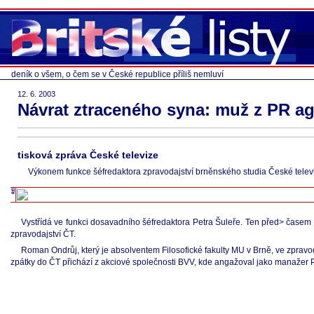
deník o všem, o čem se v České republice příliš nemluví
12. 6. 2003
Návrat ztraceného syna: muž z PR ag
tisková zpráva České televize
Výkonem funkce šéfredaktora zpravodajství brněnského studia České televiz
Vystřídá ve funkci dosavadního šéfredaktora Petra Šuleře. Ten před> časem
zpravodajství ČT.
Roman Ondrůj, který je absolventem Filosofické fakulty MU v Brně, ve zpravo
zpátky do ČT přichází z akciové společnosti BVV, kde angažoval jako manažer 