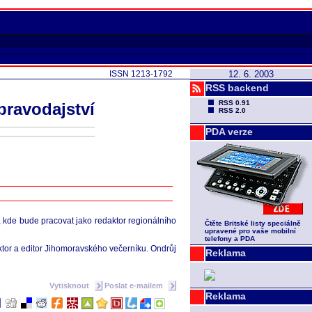
ISSN 1213-1792
12. 6. 2003
RSS backend
RSS 0.91
pravodajství
RSS 2.0
PDA verze
 kde bude pracovat jako redaktor regionálního
Čtěte Britské listy speciálně
upravené pro vaše mobilní
telefony a PDA
ktor a editor Jihomoravského večerníku. Ondrůj
Reklama
Vytisknout
Poslat e-mailem
Reklama