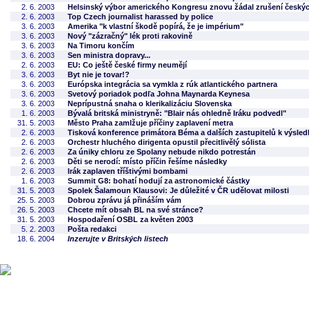
2. 6. 2003
Helsinský výbor amerického Kongresu znovu žádal zrušení český
2. 6. 2003
Top Czech journalist harassed by police
3. 6. 2003
Amerika "k vlastní škodě popírá, že je impérium"
3. 6. 2003
Nový "zázračný" lék proti rakovině
3. 6. 2003
Na Timoru končím
3. 6. 2003
Sen ministra dopravy...
2. 6. 2003
EU: Co ještě české firmy neumějí
3. 6. 2003
Byt nie je tovar!?
3. 6. 2003
Európska integrácia sa vymkla z rúk atlantického partnera
3. 6. 2003
Svetový poriadok podľa Johna Maynarda Keynesa
3. 6. 2003
Neprípustná snaha o klerikalizáciu Slovenska
1. 6. 2003
Bývalá britská ministryně: "Blair nás ohledně Iráku podvedl"
31. 5. 2003
Město Praha zamlžuje příčiny zaplavení metra
2. 6. 2003
Tisková konference primátora Béma a dalších zastupitelů k výsled
2. 6. 2003
Orchestr hluchého dirigenta opustil přecitlivělý sólista
2. 6. 2003
Za úniky chloru ze Spolany nebude nikdo potrestán
2. 6. 2003
Děti se nerodí: místo příčin řešíme následky
2. 6. 2003
Irák zaplaven tříštivými bombami
1. 6. 2003
Summit G8: bohatí hodují za astronomické částky
31. 5. 2003
Spolek Šalamoun Klausovi: Je důležité v ČR udělovat milosti
25. 5. 2003
Dobrou zprávu já přináším vám
26. 5. 2003
Chcete mít obsah BL na své stránce?
31. 5. 2003
Hospodaření OSBL za květen 2003
5. 2. 2003
Pošta redakci
18. 6. 2004
Inzerujte v Britských listech