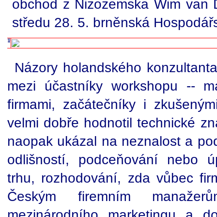
obchod z Nizozemska Wim van Dij
středu 28. 5. brněnská Hospodář
Názory holandského konzultanta 
mezi účastníky workshopu -- ma
firmami, začátečníky i zkušeným
velmi dobře hodnotil technické zn
naopak ukázal na neznalost a pod
odlišností, podceňování nebo 
trhu, rozhodování, zda vůbec fir
Českým firemním manažer
mezinárodního marketingu a do