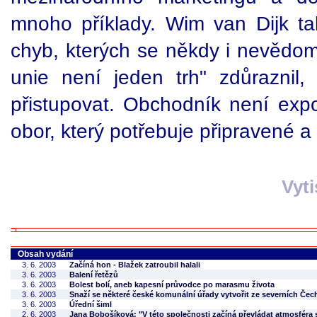
mnoho příklady. Wim van Dijk ta
chyb, kterých se někdy i nevědo
unie není jeden trh" zdůraznil,
přistupovat. Obchodník není expo
obor, který potřebuje připravené a 
Vyt
Obsah vydání
3. 6. 2003
Začíná hon - Blažek zatroubil halali
3. 6. 2003
Balení řetězů
3. 6. 2003
Bolest bolí, aneb kapesní průvodce po marasmu života
3. 6. 2003
Snaží se některé české komunální úřady vytvořit ze severních Če
3. 6. 2003
Úřední šiml
2. 6. 2003
Jana Bobošíková: "V této společnosti začíná převládat atmosféra 