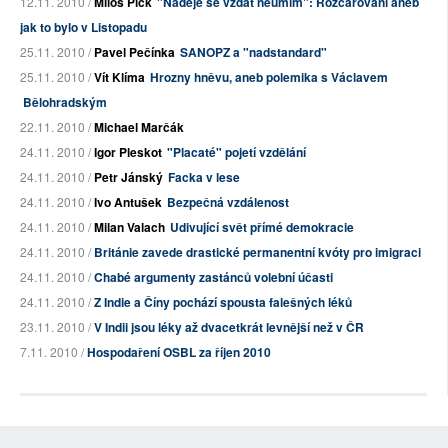
12.11. 2010 /
Miloš Pick
"Naděje se vzdát neumím": Rozčarování aneb
jak to bylo v Listopadu
25.11. 2010 /
Pavel Pečínka
SANOPZ a "nadstandard"
25.11. 2010 /
Vít Klíma
Hrozny hněvu, aneb polemika s Václavem
Bělohradským
22.11. 2010 /
Michael Marčák
24.11. 2010 /
Igor Pleskot
"Placaté" pojetí vzdělání
24.11. 2010 /
Petr Jánský
Facka v lese
24.11. 2010 /
Ivo Antušek
Bezpečná vzdálenost
24.11. 2010 /
Milan Valach
Udivující svět přímé demokracie
24.11. 2010 /
Británie zavede drastické permanentní kvóty pro imigraci
24.11. 2010 /
Chabé argumenty zastánců volební účasti
24.11. 2010 /
Z Indie a Číny pochází spousta falešných léků
23.11. 2010 /
V Indii jsou léky až dvacetkrát levnější než v ČR
7.11. 2010 /
Hospodaření OSBL za říjen 2010