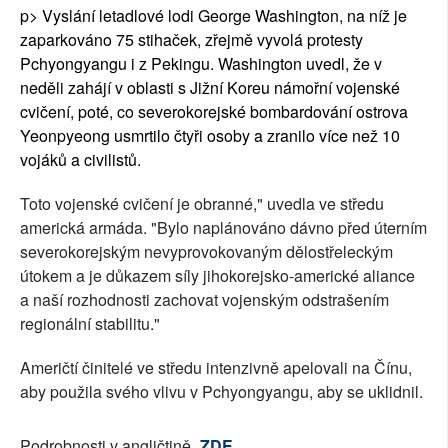
p> Vyslání letadlové lodi George Washington, na níž je
zaparkováno 75 stihaček, zřejmě vyvolá protesty
Pchyongyangu i z Pekingu. Washington uvedl, že v
neděli zahájí v oblasti s Jižní Koreu námořní vojenské
cvičení, poté, co severokorejské bombardování ostrova
Yeonpyeong usmrtilo čtyři osoby a zranilo více než 10
vojáků a civilistů.
Toto vojenské cvičení je obranné," uvedla ve středu
americká armáda. "Bylo naplánováno dávno před úterním
severokorejským nevyprovokovaným dělostřeleckým
útokem a je důkazem síly jihokorejsko-americké aliance
a naší rozhodnosti zachovat vojenským odstrašením
regionální stabilitu."
Američtí činitelé ve středu intenzivně apelovali na Čínu,
aby použila svého vlivu v Pchyongyangu, aby se uklidnil.
Podrobnosti v angličtině
ZDE