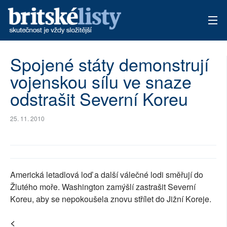
AKTUÁLNÍ VYDÁNÍ
Spojené státy demonstrují
vojenskou sílu ve snaze
ARCHIV
odstrašit Severní Koreu
TÉMATA
25. 11. 2010
AUTOŘI
PŘÍSPĚVKY NA PROVOZ
Americká letadlová loď a další válečné lodi směřují do
Žlutého moře. Washington zamýšlí zastrašit Severní
Koreu, aby se nepokoušela znovu střílet do Jižní Koreje.
<