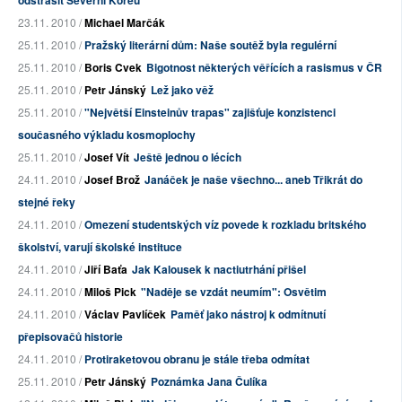
odstrašit Severní Koreu
23.11. 2010 /
Michael Marčák
25.11. 2010 /
Pražský literární dům: Naše soutěž byla regulérní
25.11. 2010 /
Boris Cvek
Bigotnost některých věřících a rasismus v ČR
25.11. 2010 /
Petr Jánský
Lež jako věž
25.11. 2010 /
"Největší Einsteinův trapas" zajišťuje konzistenci
současného výkladu kosmoplochy
25.11. 2010 /
Josef Vít
Ještě jednou o lécích
24.11. 2010 /
Josef Brož
Janáček je naše všechno... aneb Třikrát do
stejné řeky
24.11. 2010 /
Omezení studentských víz povede k rozkladu britského
školství, varují školské instituce
24.11. 2010 /
Jiří Baťa
Jak Kalousek k nactiutrhání přišel
24.11. 2010 /
Miloš Pick
"Naděje se vzdát neumím": Osvětim
24.11. 2010 /
Václav Pavlíček
Paměť jako nástroj k odmítnutí
přepisovačů historie
24.11. 2010 /
Protiraketovou obranu je stále třeba odmítat
25.11. 2010 /
Petr Jánský
Poznámka Jana Čulíka