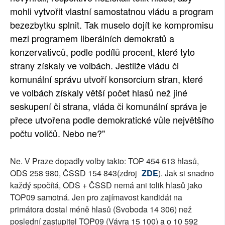
mohli vytvořit vlastní samostatnou vládu a program
bezezbytku splnit. Tak muselo dojít ke kompromisu
mezi programem liberálních demokratů a
konzervativců, podle podílů procent, které tyto
strany získaly ve volbách. Jestliže vládu či
komunální správu utvoří konsorcium stran, které
ve volbách získaly větší počet hlasů než jiné
seskupení či strana, vláda či komunální správa je
přece utvořena podle demokratické vůle největšího
počtu voličů. Nebo ne?"
Ne. V Praze dopadly volby takto: TOP 454 613 hlasů,
ODS 258 980, ČSSD 154 843(zdroj
ZDE
). Jak si snadno
každý spočítá, ODS + ČSSD nemá ani tolik hlasů jako
TOP09 samotná. Jen pro zajímavost kandidát na
primátora dostal méně hlasů (Svoboda 14 306) než
poslední zastupitel TOP09 (Vávra 15 100) a o 10 592