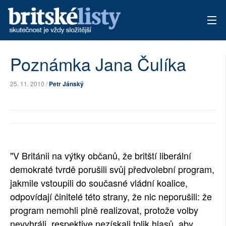
AKTUÁLNÍ VYDÁNÍ
Poznámka Jana Čulíka
ARCHIV
25. 11. 2010 /
Petr Jánský
TÉMATA
AUTOŘI
PŘÍSPĚVKY NA PROVOZ
"V Británii na výtky občanů, že britští liberální
demokraté tvrdě porušili svůj předvolební program,
jakmile vstoupili do současné vládní koalice,
odpovídají činitelé této strany, že nic neporušili: že
program nemohli plně realizovat, protože volby
nevyhráli, respektive nezískali tolik hlasů, aby