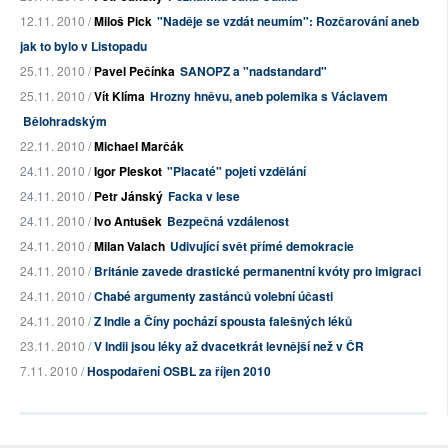
12.11. 2010 /
Miloš Pick
"Naděje se vzdát neumím": Rozčarování aneb
jak to bylo v Listopadu
25.11. 2010 /
Pavel Pečínka
SANOPZ a "nadstandard"
25.11. 2010 /
Vít Klíma
Hrozny hněvu, aneb polemika s Václavem
Bělohradským
22.11. 2010 /
Michael Marčák
24.11. 2010 /
Igor Pleskot
"Placaté" pojetí vzdělání
24.11. 2010 /
Petr Jánský
Facka v lese
24.11. 2010 /
Ivo Antušek
Bezpečná vzdálenost
24.11. 2010 /
Milan Valach
Udivující svět přímé demokracie
24.11. 2010 /
Británie zavede drastické permanentní kvóty pro imigraci
24.11. 2010 /
Chabé argumenty zastánců volební účasti
24.11. 2010 /
Z Indie a Číny pochází spousta falešných léků
23.11. 2010 /
V Indii jsou léky až dvacetkrát levnější než v ČR
7.11. 2010 /
Hospodaření OSBL za říjen 2010