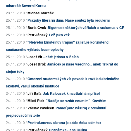
odstrašit Severní Koreu
23.11. 2010 /
Michael Marčák
25.11. 2010 /
Pražský literární dům: Naše soutěž byla regulérní
25.11. 2010 /
Boris Cvek
Bigotnost některých věřících a rasismus v ČR
25.11. 2010 /
Petr Jánský
Lež jako věž
25.11. 2010 /
"Největší Einsteinův trapas" zajišťuje konzistenci
současného výkladu kosmoplochy
25.11. 2010 /
Josef Vít
Ještě jednou o lécích
24.11. 2010 /
Josef Brož
Janáček je naše všechno... aneb Třikrát do
stejné řeky
24.11. 2010 /
Omezení studentských víz povede k rozkladu britského
školství, varují školské instituce
24.11. 2010 /
Jiří Baťa
Jak Kalousek k nactiutrhání přišel
24.11. 2010 /
Miloš Pick
"Naděje se vzdát neumím": Osvětim
24.11. 2010 /
Václav Pavlíček
Paměť jako nástroj k odmítnutí
přepisovačů historie
24.11. 2010 /
Protiraketovou obranu je stále třeba odmítat
25.11. 2010 /
Petr Jánský
Poznámka Jana Čulíka