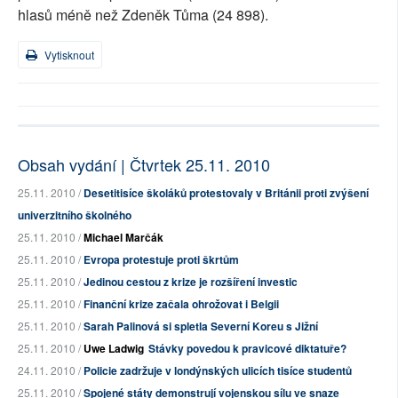
hlasů méně než Zdeněk Tůma (24 898).
Vytisknout
Obsah vydání | Čtvrtek 25.11. 2010
25.11. 2010 /
Desetitisíce školáků protestovaly v Británii proti zvýšení
univerzitního školného
25.11. 2010 /
Michael Marčák
25.11. 2010 /
Evropa protestuje proti škrtům
25.11. 2010 /
Jedinou cestou z krize je rozšíření investic
25.11. 2010 /
Finanční krize začala ohrožovat i Belgii
25.11. 2010 /
Sarah Palinová si spletla Severní Koreu s Jižní
25.11. 2010 /
Uwe Ladwig
Stávky povedou k pravicové diktatuře?
24.11. 2010 /
Policie zadržuje v londýnských ulicích tisíce studentů
25.11. 2010 /
Spojené státy demonstrují vojenskou sílu ve snaze