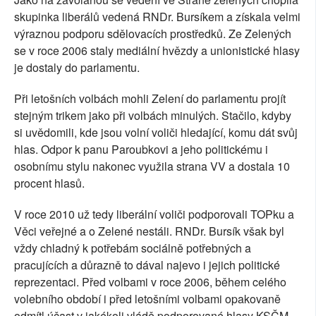
skupinka liberálů vedená RNDr. Bursíkem a získala velmi
výraznou podporu sdělovacích prostředků. Ze Zelených
se v roce 2006 staly mediální hvězdy a unionistické hlasy
je dostaly do parlamentu.
Při letošních volbách mohli Zelení do parlamentu projít
stejným trikem jako při volbách minulých. Stačilo, kdyby
si uvědomili, kde jsou volní voliči hledající, komu dát svůj
hlas. Odpor k panu Paroubkovi a jeho politickému i
osobnímu stylu nakonec využila strana VV a dostala 10
procent hlasů.
V roce 2010 už tedy liberální voliči podporovali TOPku a
Věci veřejné a o Zelené nestáli. RNDr. Bursík však byl
vždy chladný k potřebám sociálně potřebných a
pracujících a důrazně to dával najevo i jejich politické
reprezentaci. Před volbami v roce 2006, během celého
volebního období i před letošními volbami opakovaně
odmítl účast v jakékoli vládě podporované hlasy KSČM.