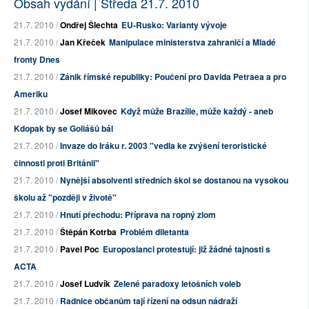
Obsah vydání | Středa 21.7. 2010
21.7. 2010 /
Ondřej Šlechta
EU-Rusko: Varianty vývoje
21.7. 2010 /
Jan Křeček
Manipulace ministerstva zahraničí a Mladé
fronty Dnes
21.7. 2010 /
Zánik římské republiky: Poučení pro Davida Petraea a pro
Ameriku
21.7. 2010 /
Josef Mikovec
Když může Brazílie, může každý - aneb
Kdopak by se Goliášů bál
21.7. 2010 /
Invaze do Iráku r. 2003 "vedla ke zvýšení teroristické
činnosti proti Británii"
21.7. 2010 /
Nynější absolventi středních škol se dostanou na vysokou
školu až "později v životě"
21.7. 2010 /
Hnutí přechodu: Příprava na ropný zlom
21.7. 2010 /
Štěpán Kotrba
Problém diletanta
21.7. 2010 /
Pavel Poc
Europoslanci protestují: již žádné tajnosti s
ACTA
21.7. 2010 /
Josef Ludvík
Zelené paradoxy letošních voleb
21.7. 2010 /
Radnice občanům tají řízení na odsun nádraží