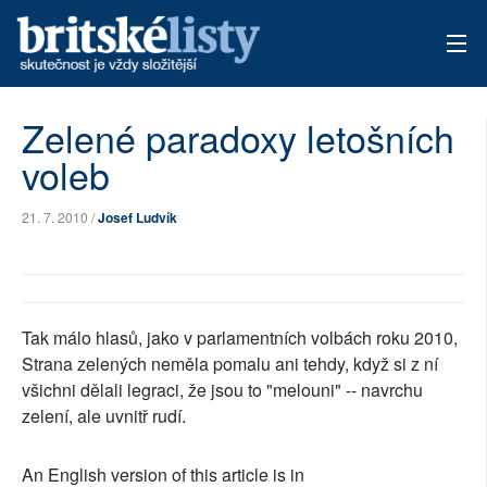
AKTUÁLNÍ VYDÁNÍ
Zelené paradoxy letošních
voleb
ARCHIV
TÉMATA
21. 7. 2010 /
Josef Ludvík
AUTOŘI
PŘÍSPĚVKY NA PROVOZ
Tak málo hlasů, jako v parlamentních volbách roku 2010,
Strana zelených neměla pomalu ani tehdy, když si z ní
všichni dělali legraci, že jsou to "melouni" -- navrchu
zelení, ale uvnitř rudí.
An English version of this article is in