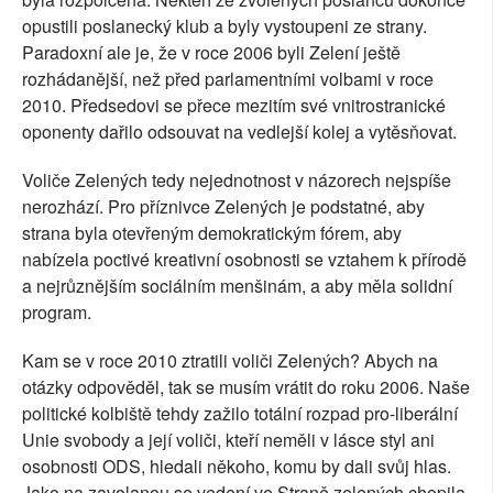
opustili poslanecký klub a byly vystoupeni ze strany.
Paradoxní ale je, že v roce 2006 byli Zelení ještě
rozhádanější, než před parlamentními volbami v roce
2010. Předsedovi se přece mezitím své vnitrostranické
oponenty dařilo odsouvat na vedlejší kolej a vytěsňovat.
Voliče Zelených tedy nejednotnost v názorech nejspíše
nerozhází. Pro příznivce Zelených je podstatné, aby
strana byla otevřeným demokratickým fórem, aby
nabízela poctivé kreativní osobnosti se vztahem k přírodě
a nejrůznějším sociálním menšinám, a aby měla solidní
program.
Kam se v roce 2010 ztratili voliči Zelených? Abych na
otázky odpověděl, tak se musím vrátit do roku 2006. Naše
politické kolbiště tehdy zažilo totální rozpad pro-liberální
Unie svobody a její voliči, kteří neměli v lásce styl ani
osobnosti ODS, hledali někoho, komu by dali svůj hlas.
Jako na zavolanou se vedení ve Straně zelených chopila