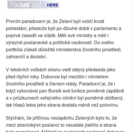
Prvním paradoxem je, že Zelení byli voliči krutě
potrestáni, přestože byli po dlouhé době v parlamentu a
poprvé zasedli ve vládě. Měli své ministry a měli i
výrazné poslanecké a politické osobnosti. Do svého
portfolia získali důležitá ministerstva životního prostředí,
zahraničí a školství.
V letošních volbách stranu vedl stejný předseda jako
před čtyřmi roky. Dokonce byl mezitím i ministrem
životního prostředí a členem vlády. Paradoxní je, že i
když vykonával pan Bursík své funkce poměrně úspěšně
a v průzkumech veřejného mínění byl poměrně oblíbený,
tak hlasů letos jeho strana dostala méně než polovinu.
Slýchám, že příčinou neúspěchu Zelených bylo to, že
mezi stranickými poslanci to neustále jiskřilo a strana
byla rozpolcená. Někteří ze zvolených poslanců dokonce