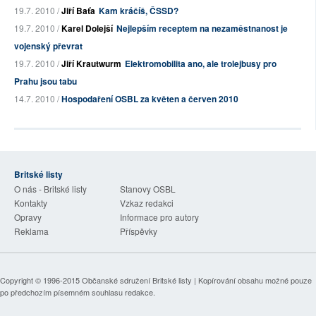
19.7. 2010 /
Jiří Baťa
Kam kráčíš, ČSSD?
19.7. 2010 /
Karel Dolejší
Nejlepším receptem na nezaměstnanost je
vojenský převrat
19.7. 2010 /
Jiří Krautwurm
Elektromobilita ano, ale trolejbusy pro
Prahu jsou tabu
14.7. 2010 /
Hospodaření OSBL za květen a červen 2010
Britské listy
O nás - Britské listy
Stanovy OSBL
Kontakty
Vzkaz redakci
Opravy
Informace pro autory
Reklama
Příspěvky
Copyright © 1996-2015
Občanské sdružení Britské listy
| Kopírování obsahu možné pouze
po předchozím písemném souhlasu redakce.