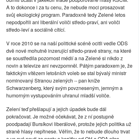
A to dokonce i za tu cenu, že nebude moci prosazovat
svůj ekologický program. Paradoxně tedy Zelené letos
nepodpořili ani liberální voliči středo-praví, ani voliči
středo-leví a sociálně cítící.
V roce 2010 se na naší politické scéně ocitli vedle ODS
dvě nové mohutně inzerující středo-pravé strany, na které
se soustředila pozornost médií a na Zelené si nikdo z
novin a televize ani nevzpomněl. Pátým paradoxem je, že
faktickým vítězem letošních voleb se stal bývalý ministr
nominovaný Stranou zelených -- pan kníže
Schwarzenberg, který svým povzneseným, jemným a
humorným vystupováním uhranul mladší voliče.
Zelení teď přešlapují a jejich úpadek bude dál
pokračovat. Je možné očekávat, že z ní postupně
poodpadají Bursíkovi liberálové, protože jejich politika už
straně hlasy nepřinese. Věřím, že to nebude dlouho trvat
a ve své pouti za posty a korýtky od OH a ODA přes