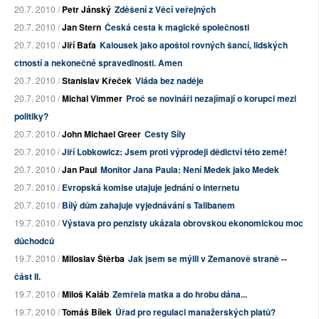
20.7. 2010 /
Petr Jánský
Zděšení z Věcí veřejných
20.7. 2010 /
Jan Stern
Česká cesta k magické společnosti
20.7. 2010 /
Jiří Baťa
Kalousek jako apoštol rovných šancí, lidských
ctností a nekonečné spravedlnosti. Amen
20.7. 2010 /
Stanislav Křeček
Vláda bez naděje
20.7. 2010 /
Michal Vimmer
Proč se novináři nezajímají o korupci mezi
politiky?
20.7. 2010 /
John Michael Greer
Cesty Síly
20.7. 2010 /
Jiří Lobkowicz: Jsem proti výprodeji dědictví této země!
20.7. 2010 /
Jan Paul
Monitor Jana Paula: Není Medek jako Medek
20.7. 2010 /
Evropská komise utajuje jednání o internetu
20.7. 2010 /
Bílý dům zahajuje vyjednávání s Talibanem
19.7. 2010 /
Výstava pro penzisty ukázala obrovskou ekonomickou moc
důchodců
19.7. 2010 /
Miloslav Štěrba
Jak jsem se mýlil v Zemanově straně --
část II.
19.7. 2010 /
Miloš Kaláb
Zemřela matka a do hrobu dána...
19.7. 2010 /
Tomáš Bílek
Úřad pro regulaci manažerských platů?