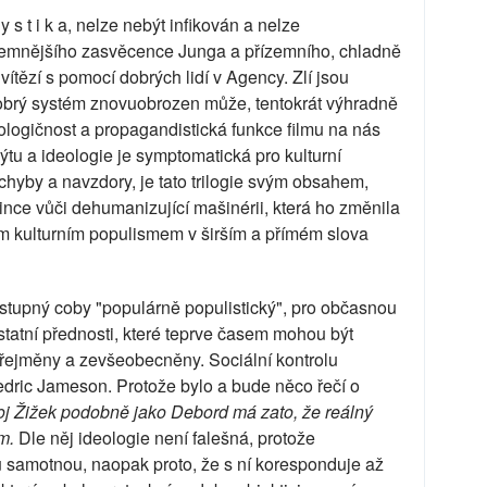
 s t i k a, nelze nebýt infikován a nelze
zemnějšího zasvěcence Junga a přízemního, chladně
ítězí s pomocí dobrých lidí v Agency. Zlí jsou
dobrý systém znovuobrozen může, tentokrát výhradně
eologičnost a propagandistická funkce filmu na nás
ýtu a ideologie je symptomatická pro kulturní
ochyby a navzdory, je tato trilogie svým obsahem,
nce vůči dehumanizující mašinérii, která ho změnila
ím kulturním populismem v širším a přímém slova
stupný coby "populárně populistický", pro občasnou
ostatní přednosti, které teprve časem mohou být
řejměny a zevšeobecněny. Sociální kontrolu
Fredric Jameson. Protože bylo a bude něco řečí o
oj Žižek podobně jako Debord má zato, že reálný
m.
Dle něj ideologie není falešná, protože
u samotnou, naopak proto, že s ní koresponduje až