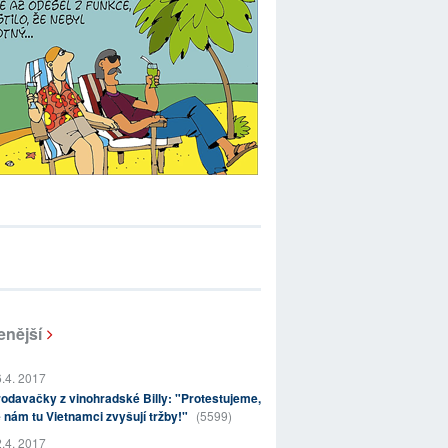
enější
.4. 2017
odavačky z vinohradské Billy: "Protestujeme,
 nám tu Vietnamci zvyšují tržby!"
(5599)
.4. 2017