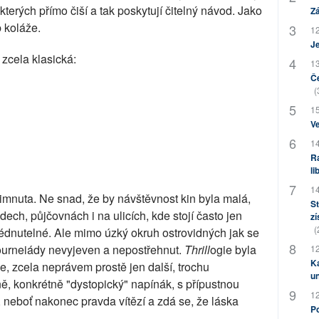
terých přímo čiší a tak poskytují čitelný návod. Jako
Zá
 koláže.
12
J
 zcela klasická:
13
Če
(
15
Ve
14
Ra
li
14
všimnuta. Ne snad, že by návštěvnost kin byla malá,
St
ch, půjčovnách i na ulicích, kde stojí často jen
zí
(
lédnutelné. Ale mimo úzký okruh ostrovidných jak se
ourneiády nevyjeven a nepostřehnut.
Thrill
ogie byla
12
Ka
de, zcela neprávem prostě jen další, trochu
u
ě, konkrétně "dystopický" napínák, s přípustnou
12
 neboť nakonec pravda vítězí a zdá se, že láska
Po