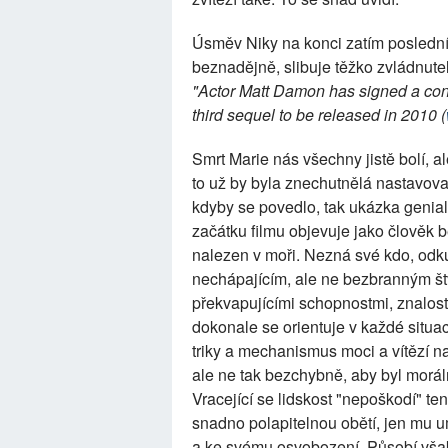
Úsměv Niky na konci zatím poslední
beznadějně, slibuje těžko zvládnute
"Actor Matt Damon has signed a contr
third sequel to be released in 2010 (
Smrt Marie nás všechny jistě bolí, a
to už by byla znechutnělá nastavov
kdyby se povedlo, tak ukázka genial
začátku filmu objevuje jako člověk b
nalezen v moři. Nezná své kdo, odku
nechápajícím, ale ne bezbranným 
překvapujícími schopnostmi, znalos
dokonale se orientuje v každé situa
triky a mechanismus moci a vítězí n
ale ne tak bezchybně, aby byl morál
Vracející se lidskost "nepoškodí" t
snadno polapitelnou obětí, jen mu 
a ke svému osvobození. Působí vša