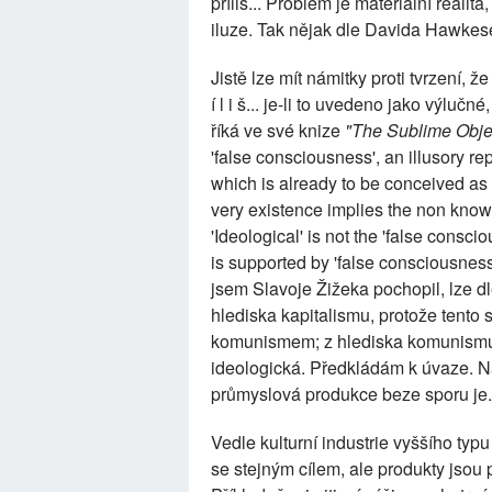
příliš... Problém je materiální reali
iluze. Tak nějak dle Davida Hawkes
Jistě lze mít námitky proti tvrzení, ž
í l i š... je-li to uvedeno jako výluč
říká ve své knize
"The Sublime Objec
'false consciousness', an illusory repre
which is already to be conceived as 'i
very existence implies the non knowle
'Ideological' is not the 'false conscio
is supported by 'false consciousness
jsem Slavoje Žižeka pochopil, lze d
hlediska kapitalismu, protože tento
komunismem; z hlediska komunismu
ideologická. Předkládám k úvaze. Na
průmyslová produkce beze sporu je.
Vedle kulturní industrie vyššího typ
se stejným cílem, ale produkty jsou