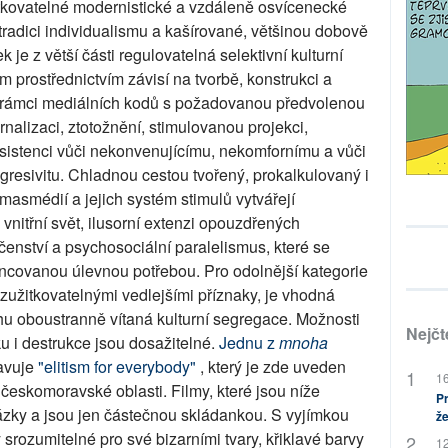
tkovatelné modernistické a vzdáleně osvícenecké
 tradici individualismu a kašírované, většinou dobově
 je z větší části regulovatelná selektivní kulturní
m prostřednictvím závisí na tvorbě, konstrukci a
h rámci mediálních kodů s požadovanou předvolenou
ernalizaci, ztotožnění, stimulovanou projekci,
esistenci vůči nekonvenujícímu, nekomfornímu a vůči
resivitu. Chladnou cestou tvořený, prokalkulovaný i
asmédií a jejich systém stimulů vytvářejí
 vnitřní svět, ilusorní extenzi opouzdřených
čenství a psychosociální paralelismus, které se
rencovanou úlevnou potřebou. Pro odolnější kategorie
užitkovatelnými vedlejšími příznaky, je vhodná
chu oboustranně vítaná kulturní segregace. Možnosti
Nejčt
ku i destrukce jsou dosažitelné.
Jednu z
mnoha
avuje
"elitism for everybody"
, který je zde uveden
16
českomoravské oblasti. Filmy, které jsou níže
Pr
ázky a jsou jen částečnou skládankou. S vyjímkou
že
 srozumitelné pro své bizarními tvary, křiklavé barvy
12