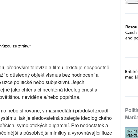
růzou ze ztráty."
í, především televize a filmu, existuje nespočetně
 snaží o důsledný objektivismus bez hodnocení a
 úzce politické nebo subjektivní. Jejich
tejně jako chtěná či nechtěná ideologičnost a
e povětšinou neviděna a/nebo popírána.
Polit
římo nebo šifrovaně, v masmediální produkci zrcadlí
Marč
systému, tak je sledovatelná strategie ideologického
řících, symbiotických oligarchií. Pro nedostatek a
čelnější a působivější mimikry a vyrovnávající iluze