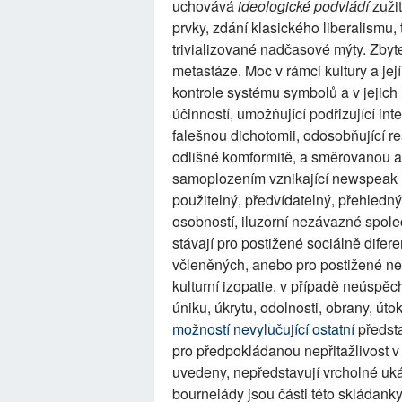
uchovává
ideologické podvládí
zuži
prvky, zdání klasického liberalismu,
trivializované nadčasové mýty. Zbytek
metastáze. Moc v rámci kultury a její
kontrole systému symbolů a v jejic
účinností, umožňující podřizující int
falešnou dichotomii, odosobňující r
odlišné komformitě, a směrovanou ag
samoplozením vznikající newspeak m
použitelný, předvídatelný, přehledný
osobností, iluzorní nezávazné spole
stávají pro postižené sociálně dife
včleněných, anebo pro postižené nez
kulturní izopatie, v případě neúspě
úniku, úkrytu, odolnosti, obrany, úto
možností nevylučující ostatní
předst
pro předpokládanou nepřitažlivost v 
uvedeny, nepředstavují vrcholné uk
bourneiády jsou části této skládanky