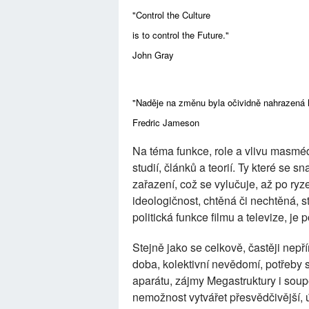
"Control the Culture
is to control the Future."
John Gray
"Naděje na změnu byla očividně nahrazená h
Fredric Jameson
Na téma funkce, role a vlivu masmédi
studií, článků a teorií. Ty které se
zařazení, což se vylučuje, až po ryze
ideologičnost, chtěná či nechtěná, s
politická funkce filmu a televize, j
Stejně jako se celkově, častěji nep
doba, kolektivní nevědomí, potřeby 
aparátu, zájmy Megastruktury i soupe
nemožnost vytvářet přesvědčivější, ú