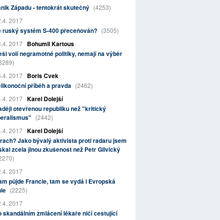
nik Západu - tentokrát skutečný
(4253)
.4. 2017
e ruský systém S-400 přeceňován?
(3505)
.4. 2017
Bohumil Kartous
ši volí negramotné politiky, nemají na výběr
3289)
.4. 2017
Boris Cvek
likonoční příběh a pravda
(2462)
.4. 2017
Karel Dolejší
ději otevřenou republiku než "kritický
beralismus"
(2442)
.4. 2017
Karel Dolejší
rach? Jako bývalý aktivista proti radaru jsem
skal zcela jinou zkušenost než Petr Glivický
2270)
.4. 2017
m půjde Francie, tam se vydá i Evropská
nie
(2225)
.4. 2017
 skandálním zmlácení lékaře ničí cestující