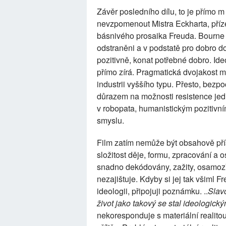
Závěr posledního dílu, to je přímo m y
nevzpomenout Mistra Eckharta, pří
básnivého prosaika Freuda. Bourne v
odstraněni a v podstatě pro dobro 
pozitivně, konat potřebné dobro. Id
přímo zírá. Pragmatická dvojakost m
industrii vyššího typu. Přesto, bezp
důrazem na možnosti resistence jedi
v robopata, humanistickým pozitivn
smyslu.
Film zatím nemůže být obsahově pří
složitost děje, formu, zpracování a 
snadno dekódovány, zažity, osamoz
nezajištuje. Kdyby si jej tak všiml 
ideologii, připojuji poznámku. ..
Slav
život jako takový se stal ideologický
nekoresponduje s materiální realito