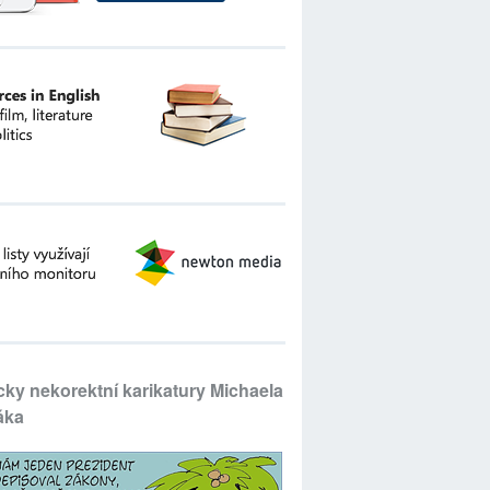
icky nekorektní karikatury Michaela
áka