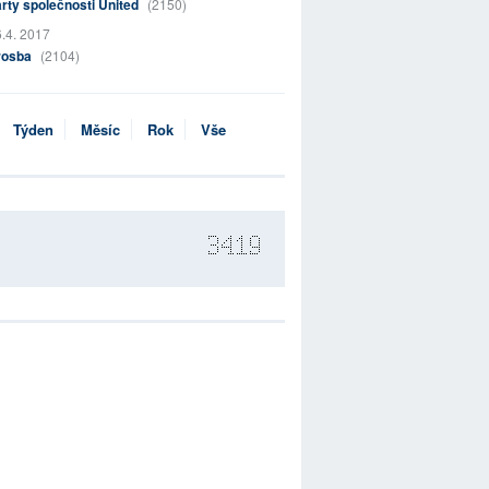
rty společnosti United
(2150)
.4. 2017
rosba
(2104)
Týden
Měsíc
Rok
Vše
3419