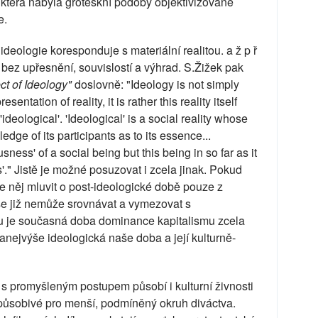
ta, která nabyla groteskní podoby objektivizované
e.
e ideologie koresponduje s materiální realitou. a ž p ř
né, bez upřesnění, souvislostí a výhrad. S.Žižek pak
t of Ideology"
doslovně: "Ideology is not simply
sentation of reality, it is rather this reality itself
deological'. 'Ideological' is a social reality whose
dge of its participants as to its essence...
usness' of a social being but this being in so far as it
'." Jistě je možné posuzovat i zcela jinak. Pokud
le něj mluvit o post-ideologické době pouze z
 se již nemůže srovnávat a vymezovat s
 je současná doba dominance kapitalismu zcela
nejvýše ideologická naše doba a její kulturně-
u s promyšleným postupem působí i kulturní živnosti
 působivé pro menší, podmíněný okruh diváctva.