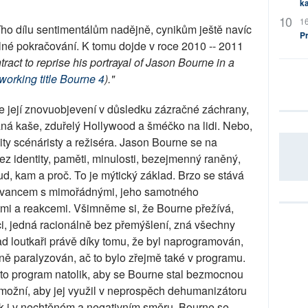
ka
16
ho dílu sentimentálům nadějně, cynikům ještě navíc
P
lné pokračování. K tomu dojde v roce 2010 -- 2011
act to reprise his portrayal of Jason Bourne in a
working title Bourne 4
)."
le její znovuobjevení v důsledku zázračné záchrany,
aná kaše, zduřelý Hollywood a šméčko na lidi. Nebo,
ity scénáristy a režiséra. Jason Bourne se na
ez identity, paměti, minulosti, bezejmenný raněný,
d, kam a proč. To je mýtický základ. Brzo se stává
štvancem s mimořádnými, jeho samotného
tmi a reakcemi. Všimněme si, že Bourne přežívá,
ci, jedná racionálně bez přemýšlení, zná všechny
ad loutkaři právě díky tomu, že byl naprogramován,
ně paralyzován, ač to bylo zřejmě také v programu.
ento program natolik, aby se Bourne stal bezmocnou
umožní, aby jej využil v neprospěch dehumanizátoru
k i v nechtěném a negativním směru. Bourne se