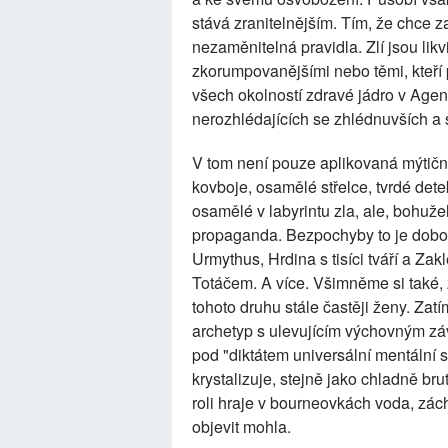
stává zranitelnějším. Tím, že chce za
nezaměnitelná pravidla. Zlí jsou lik
zkorumpovanějšími nebo těmi, kteří pro
všech okolností zdravé jádro v Agenc
nerozhlédajících se zhlédnuvších a 
V tom není pouze aplikovaná mýtičnos
kovboje, osamělé střelce, tvrdé det
osamělé v labyrintu zla, ale, bohuže
propaganda. Bezpochyby to je dobov
Urmythus, Hrdina s tisíci tváří a Z
Totáčem. A více. Všimněme si také, ž
tohoto druhu stále častěji ženy. Zatí
archetyp s ulevujícím výchovným zá
pod "diktátem universální mentální 
krystalizuje, stejně jako chladně br
roli hraje v bourneovkách voda, zách
objevit mohla.