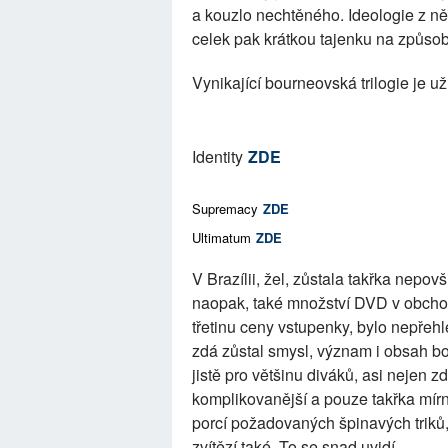
a kouzlo nechtěného. Ideologie z něk
celek pak krátkou tajenku na způsob
Vynikající bourneovská trilogie je už
Identity
ZDE
Supremacy
ZDE
Ultimatum
ZDE
V Brazílii, žel, zůstala takřka nepo
naopak, také množství DVD v obchode
třetinu ceny vstupenky, bylo nepřeh
zdá zůstal smysl, význam i obsah b
jistě pro většinu diváků, asi nejen z
komplikovanější a pouze takřka mírn
porcí požadovaných špinavých triků,
zvítězí také. To se snad uvidí.