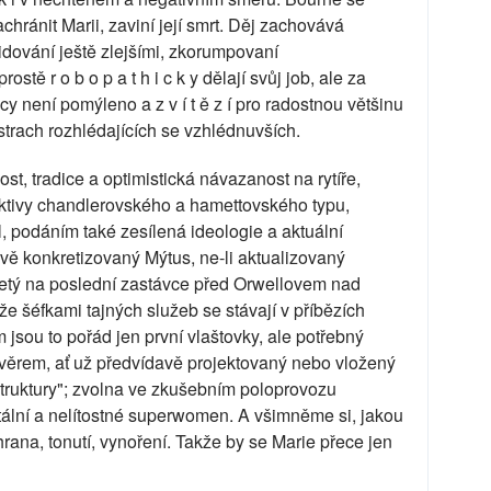
chránit Marii, zaviní její smrt. Děj zachovává
vidování ještě zlejšími, zkorumpovaní
stě r o b o p a t h i c k y dělají svůj job, ale za
y není pomýleno a z v í t ě z í pro radostnou většinu
strach rozhlédajících se vzhlédnuvších.
t, tradice a optimistická návazanost na rytíře,
ektivy chandlerovského a hamettovského typu,
l, podáním také zesílená ideologie a aktuální
ě konkretizovaný Mýtus, ne-li aktualizovaný
akletý na poslední zastávce před Orwellovem nad
e šéfkami tajných služeb se stávají v příbězích
m jsou to pořád jen první vlaštovky, ale potřebný
věrem, ať už předvídavě projektovaný nebo vložený
struktury"; zvolna ve zkušebním poloprovozu
utální a nelítostné superwomen. A všimněme si, jakou
rana, tonutí, vynoření. Takže by se Marie přece jen