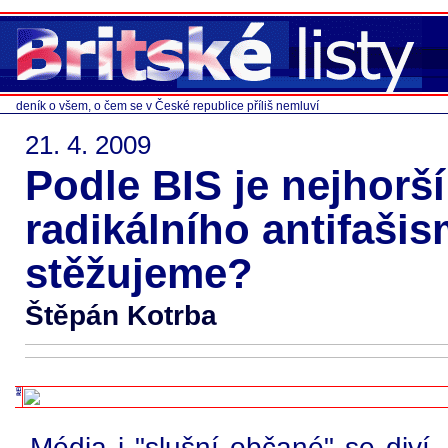
deník o všem, o čem se v České republice příliš nemluví
21. 4. 2009
Podle BIS je nejhorš
radikálního antifašis
stěžujeme?
Štěpán Kotrba
Média i "slušní občané" se diví,