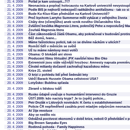
21. 4. 2009
Pořád je kam ustoupit...?!?
21. 4. 2009
Neonacista a popírač holocaustu na Karlově univerzitě nevystoupí
21. 4. 2009
Podle BIS je nejhorší nebezpečí radikálního antifašismu - tak co s
21. 4. 2009
Bude Ku-Klux-Klan přednášet na Karlově Univerzitě?
21. 4. 2009
Proč bychom Larryho Summerse měli vykázat z veřejného života
21. 4. 2009
Citáty dne (včerejšího) aneb vznik nového Občanského fóra
20. 4. 2009
Zvláštní besídka
Magnesia Litera
, pokročilý Pehe a neposlušný M
21. 4. 2009
Zoufalá Magnesia litera
21. 4. 2009
Část zákonodárců žádá Obamu, aby pokračoval v budování protir
21. 4. 2009
Běž domů, Ivane...
21. 4. 2009
Máme fašistickou policii, tak co se divíme náckům v ulicích?
21. 4. 2009
Romští lídři v měnícím se světě
21. 4. 2009
Už tu máme námluvy mezi voliči
21. 4. 2009
Obama: O blokádě ani slovo
21. 4. 2009
Producent filmu
Virtuální JFK
navštíví kino Bio Oko
21. 4. 2009
Extremisté jsou stále vážnější hrozbou: Amnesty napsala premiér
21. 4. 2009
Čínské miliardy dočasně zachraňují kazašskou měnu
20. 4. 2009
Krize 21. století
20. 4. 2009
O krizi z pohledu lidí před šedesáti lety
20. 4. 2009
Udrží Barack Hussein Obama celistvost USA?
20. 4. 2009
Lotyšsko: Bublina spľasla
20. 4. 2009
Zbraně s lidskou tváří
20. 4. 2009
Rusko údajně uvažuje o humanitární intervenci do Gruzie
20. 4. 2009
ÚSTÍ 2009: kdo nacisty kryje? Je to (opět) policie...
20. 4. 2009
Petr Drulák v Lidových novinách: K čertu s establishmentem!
20. 4. 2009
Policie ČR nepřiměřeně zasáhla proti mladým odpůrcům neonaci
20. 4. 2009
Ať žije revoluce
20. 4. 2009
Aby se nedělo nic
20. 4. 2009
Odvážná poctivost ekonomů v době krize, neboli O předvídání v 
20. 4. 2009
Big Brown Sanpaku Eyes
20. 4. 2009
Rodinná pohoda - Family Happiness