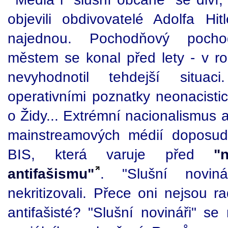
objevili obdivovatelé Adolfa Hit
najednou. Pochodňový poch
městem se konal před lety - v ro
nevyhodnotil tehdejší situa
operativními poznatky neonacisti
o Židy... Extrémní nacionalismus a
mainstreamových médií doposud 
BIS, která varuje před
"
antifašismu"
. "Slušní noviná
nekritizovali. Přece oni nejsou r
antifašisté? "Slušní novináři" se