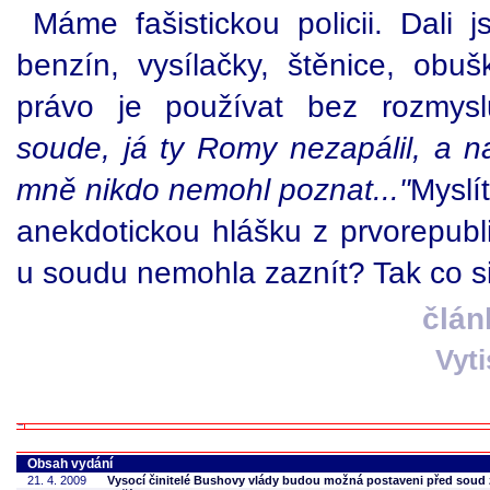
Máme fašistickou policii. Dali 
benzín, vysílačky, štěnice, obuš
právo je používat bez rozmys
soude, já ty Romy nezapálil, a n
mně nikdo nemohl poznat..."
Myslí
anekdotickou hlášku z prvorepubl
u soudu nemohla zaznít? Tak co s
člán
Vyt
Obsah vydání
21. 4. 2009
Vysocí činitelé Bushovy vlády budou možná postaveni před soud