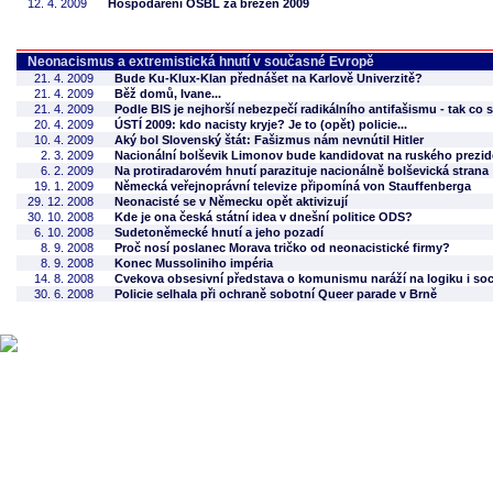
12. 4. 2009
Hospodaření OSBL za březen 2009
Neonacismus a extremistická hnutí v současné Evropě
21. 4. 2009
Bude Ku-Klux-Klan přednášet na Karlově Univerzitě?
21. 4. 2009
Běž domů, Ivane...
21. 4. 2009
Podle BIS je nejhorší nebezpečí radikálního antifašismu - tak co 
20. 4. 2009
ÚSTÍ 2009: kdo nacisty kryje? Je to (opět) policie...
10. 4. 2009
Aký bol Slovenský štát: Fašizmus nám nevnútil Hitler
2. 3. 2009
Nacionální bolševik Limonov bude kandidovat na ruského prezid
6. 2. 2009
Na protiradarovém hnutí parazituje nacionálně bolševická strana
19. 1. 2009
Německá veřejnoprávní televize připomíná von Stauffenberga
29. 12. 2008
Neonacisté se v Německu opět aktivizují
30. 10. 2008
Kde je ona česká státní idea v dnešní politice ODS?
6. 10. 2008
Sudetoněmecké hnutí a jeho pozadí
8. 9. 2008
Proč nosí poslanec Morava tričko od neonacistické firmy?
8. 9. 2008
Konec Mussoliniho impéria
14. 8. 2008
Cvekova obsesivní představa o komunismu naráží na logiku i sociá
30. 6. 2008
Policie selhala při ochraně sobotní Queer parade v Brně