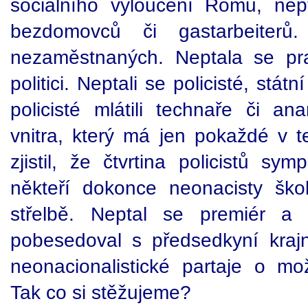
sociálního vyloučení Romů, nep
bezdomovců či gastarbeiterů
nezaměstnaných. Neptala se pra
politici. Neptali se policisté, stát
policisté mlátili technaře či ana
vnitra, který má jen pokaždé v te
zjistil, že čtvrtina policistů sym
někteří dokonce neonacisty ško
střelbě. Neptal se premiér a
pobesedoval s předsedkyní kraj
neonacionalistické partaje o mo
Tak co si stěžujeme?