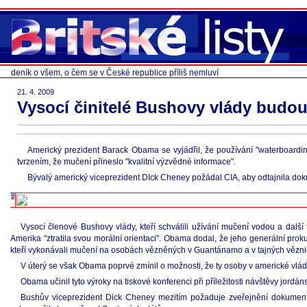
deník o všem, o čem se v České republice příliš nemluví
21. 4. 2009
Vysocí činitelé Bushovy vlády budo
Americký prezident Barack Obama se vyjádřil, že používání "waterboardi
tvrzením, že mučení přineslo "kvalitní výzvědné informace".
Bývalý americký viceprezident DIck Cheney požádal CIA, aby odtajnila doku
Vysocí členové Bushovy vlády, kteří schválili užívání mučení vodou a další
Amerika "ztratila svou morální orientaci". Obama dodal, že jeho generální prok
kteří vykonávali mučení na osobách vězněných v Guantánamo a v tajných věznic
V úterý se však Obama poprvé zmínil o možnosti, že ty osoby v americké vládě,
Obama učinil tyto výroky na tiskové konferenci při příležitosti návštěvy jordá
Bushův viceprezident Dick Cheney mezitím požaduje zveřejnění dokument