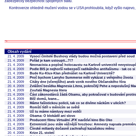
zabezpečily bezpečnost Spojených států.
Kontroverze ohledně mučení vodou se v USA prohloubila, když vyšlo najevo
Obsah vydání
21. 4. 2009
Vysocí činitelé Bushovy vlády budou možná postaveni před soud
21. 4. 2009
Pořád je kam ustoupit...?!?
21. 4. 2009
Neonacista a popírač holocaustu na Karlově univerzitě nevystoupí
21. 4. 2009
Podle BIS je nejhorší nebezpečí radikálního antifašismu - tak co s
21. 4. 2009
Bude Ku-Klux-Klan přednášet na Karlově Univerzitě?
21. 4. 2009
Proč bychom Larryho Summerse měli vykázat z veřejného života
21. 4. 2009
Citáty dne (včerejšího) aneb vznik nového Občanského fóra
20. 4. 2009
Zvláštní besídka
Magnesia Litera
, pokročilý Pehe a neposlušný M
21. 4. 2009
Zoufalá Magnesia litera
21. 4. 2009
Část zákonodárců žádá Obamu, aby pokračoval v budování protir
21. 4. 2009
Běž domů, Ivane...
21. 4. 2009
Máme fašistickou policii, tak co se divíme náckům v ulicích?
21. 4. 2009
Romští lídři v měnícím se světě
21. 4. 2009
Už tu máme námluvy mezi voliči
21. 4. 2009
Obama: O blokádě ani slovo
21. 4. 2009
Producent filmu
Virtuální JFK
navštíví kino Bio Oko
21. 4. 2009
Extremisté jsou stále vážnější hrozbou: Amnesty napsala premiér
21. 4. 2009
Čínské miliardy dočasně zachraňují kazašskou měnu
20. 4. 2009
Krize 21. století