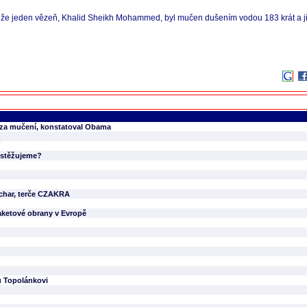
, že jeden vězeň, Khalid Sheikh Mohammed, byl mučen dušením vodou 183 krát a ji
 za mučení, konstatoval Obama
i stěžujeme?
achar, terče CZAKRA
aketové obrany v Evropě
u Topolánkovi