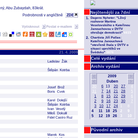
ný, Abu Zubaydah, 83krát.
Podrobnosti v angličtině
ZDE
Vytisknout
Poslat e-mailem
21. 4. 2009
Celé vydání
Ladislav Žák
Archiv vydání
Štěpán Kotrba
Josef Brož
Boris Cvek
Karel Dolejší
Štěpán Kotrba
Ivan Veselý
Miloš Dokulil
Fidel Castro Ruz
Původní archiv
Marek Kos