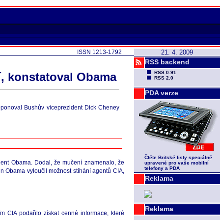
ISSN 1213-1792
21. 4. 2009
RSS backend
RSS 0.91
í, konstatoval Obama
RSS 2.0
PDA verze
u oponoval Bushův viceprezident Dick Cheney
Čtěte Britské listy speciálně
ezident Obama. Dodal, že mučení znamenalo, že
upravené pro vaše mobilní
telefony a PDA
den Obama vyloučil možnost stíhání agentů CIA,
Reklama
Reklama
 CIA podařilo získat cenné informace, které