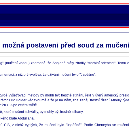
u možná postaveni před soud za mučen
ng" (mučení vodou) znamená, že Spojené státy ztratily "morální orientaci". Tom
mentaci, z níž prý vyplývá, že užívání mučení bylo "úspěšné".
 tvrdé vyšetřovací metody by mohli být trestně stíháni, řekl v úterý americký pr
urátor Eric Holder věc zkoumá a že je na něm, zda zahájí trestní řízení. Minulý tý
ích CIA po celém světě.
 které mučení schválily, by mohly být trestně stíhány.
nského krále Abdullaha.
ů CIA, z nichž vyplývá, že mučení bylo "úspěšné". Podle Cheneyho se mučením