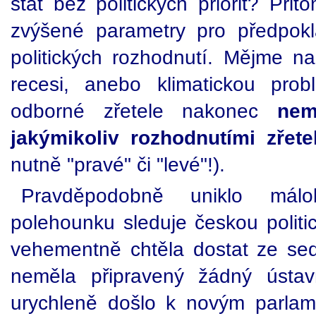
stát bez politických priorit? Př
zvýšené parametry pro předpok
politických rozhodnutí. Mějme n
recesi, anebo klimatickou pro
odborné zřetele nakonec
nem
jakýmikoliv rozhodnutími zřetel
nutně "pravé" či "levé"!).
Pravděpodobně uniklo mál
polehounku sleduje českou polit
vehementně chtěla dostat ze se
neměla připravený žádný ústa
urychleně došlo k novým parla