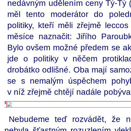
nedávným udělením ceny Tý-Tý (n
měl tento moderátor do poled
politiky, kteří měli zřejmě lecco
měsíce naznačit: Jiřího Paroub
Bylo ovšem možné předem se ak
jde o politiky v něčem protik
drobátko odlišné. Oba mají samo
se s nemalým úspěchem pohybuj
v níž zřejmě chtějí nadále pobýva
Nebudeme teď rozvádět, že na
nebyla šťastným rozuzlením vl