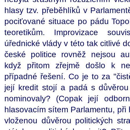
hlasy tzv. přeběhlíků v Parlament
pociťované situace po pádu Top
teoretikům. Improvizace souvi
úřednické vlády v této tak citlivé
české politice rovněž nejsou a
když přitom zřejmě došlo k neu
případné řešení. Co je to za "čist
její kredit stojí a padá s důvěrou
nominovaly? (Copak její odborn
hlasovacím sítem Parlamentu, při 
vloženou důvěrou politických stra