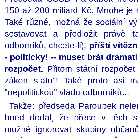
150 až 200 miliard Kč. Mnohé je 
Také různé, možná že sociální vý
sestavovat a předložit právě t
odborníků, chcete-li),
příští vítěz
- politicky! -- muset brát drama
rozpočet.
Přitom státní rozpočet
zákon státu"! Také proto asi 
"nepolitickou" vládu odborníků...
Takže: předseda Paroubek nele
hned dodal, že přece v těch s
možné ignorovat skupiny občanů, 