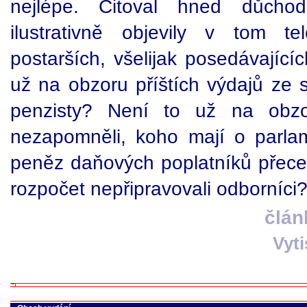
nejlépe. Citoval hned důch
ilustrativně objevily v tom t
postarších, všelijak posedávajícíc
už na obzoru příštích výdajů ze 
penzisty? Není to už na obzo
nezapomněli, koho mají o parlam
peněz daňových poplatníků přece
rozpočet nepřipravovali odborníci?
člán
Vyt