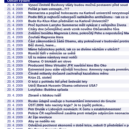
Obsah vydání
21. 4. 2009
Vysocí činitelé Bushovy vlády budou možná postaveni před soud
21. 4. 2009
Pořád je kam ustoupit...?!?
21. 4. 2009
Neonacista a popírač holocaustu na Karlově univerzitě nevystoupí
21. 4. 2009
Podle BIS je nejhorší nebezpečí radikálního antifašismu - tak co s
21. 4. 2009
Bude Ku-Klux-Klan přednášet na Karlově Univerzitě?
21. 4. 2009
Proč bychom Larryho Summerse měli vykázat z veřejného života
21. 4. 2009
Citáty dne (včerejšího) aneb vznik nového Občanského fóra
20. 4. 2009
Zvláštní besídka
Magnesia Litera
, pokročilý Pehe a neposlušný M
21. 4. 2009
Zoufalá Magnesia litera
21. 4. 2009
Část zákonodárců žádá Obamu, aby pokračoval v budování protir
21. 4. 2009
Běž domů, Ivane...
21. 4. 2009
Máme fašistickou policii, tak co se divíme náckům v ulicích?
21. 4. 2009
Romští lídři v měnícím se světě
21. 4. 2009
Už tu máme námluvy mezi voliči
21. 4. 2009
Obama: O blokádě ani slovo
21. 4. 2009
Producent filmu
Virtuální JFK
navštíví kino Bio Oko
21. 4. 2009
Extremisté jsou stále vážnější hrozbou: Amnesty napsala premiér
21. 4. 2009
Čínské miliardy dočasně zachraňují kazašskou měnu
20. 4. 2009
Krize 21. století
20. 4. 2009
O krizi z pohledu lidí před šedesáti lety
20. 4. 2009
Udrží Barack Hussein Obama celistvost USA?
20. 4. 2009
Lotyšsko: Bublina spľasla
20. 4. 2009
Zbraně s lidskou tváří
20. 4. 2009
Rusko údajně uvažuje o humanitární intervenci do Gruzie
20. 4. 2009
ÚSTÍ 2009: kdo nacisty kryje? Je to (opět) policie...
20. 4. 2009
Petr Drulák v Lidových novinách: K čertu s establishmentem!
20. 4. 2009
Policie ČR nepřiměřeně zasáhla proti mladým odpůrcům neonaci
20. 4. 2009
Ať žije revoluce
20. 4. 2009
Aby se nedělo nic
20. 4. 2009
Odvážná poctivost ekonomů v době krize, neboli O předvídání v 