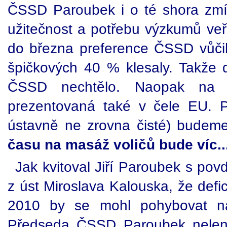
ČSSD Paroubek i o té shora zmí
užitečnost a potřebu výzkumů veř
do března preference ČSSD vůči
špičkových 40 % klesaly. Takže d
ČSSD nechtělo. Naopak na 
prezentovaná také v čele EU. Pr
ústavně ne zrovna čisté) budem
času na masáž voličů bude víc..
Jak kvitoval Jiří Paroubek s po
z úst Miroslava Kalouska, že defic
2010 by se mohl pohybovat na
Předseda ČSSD Paroubek neleni