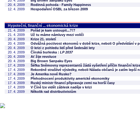
20. 4. 2009
Big Brown Sanpaku Eyes
20. 4. 2009
Rodinná pohoda - Family Happiness
12. 4. 2009
Hospodaření OSBL za březen 2009
Hypoteční, finanční ... ekonomická krize
21. 4. 2009
Pořád je kam ustoupit...?!?
21. 4. 2009
Už tu máme námluvy mezi voliči
20. 4. 2009
Krize 21. století
20. 4. 2009
Odvážná poctivost ekonomů v době krize, neboli O předvídání v 
20. 4. 2009
O krizi z pohledu lidí před šedesáti lety
20. 4. 2009
Čínská burleska :
LP 2037
20. 4. 2009
Ať žije revoluce
20. 4. 2009
Big Brown Sanpaku Eyes
17. 4. 2009
Šéfka Sněmovny reprezentantů žádá vyšetření příčin finanční kriz
17. 4. 2009
Rekordně strašlivé výsledky, neboli Nálada občanů je zatím lepší n
17. 4. 2009
Je Amerika nové Rusko?
17. 4. 2009
Přehodnocení produktivity americké ekonomiky
17. 4. 2009
Ruský ministr financí připravuje zemi na horší časy
17. 4. 2009
V Číně lze vidět záblesk naděje v krizi
17. 4. 2009
Několik rad distributivistům