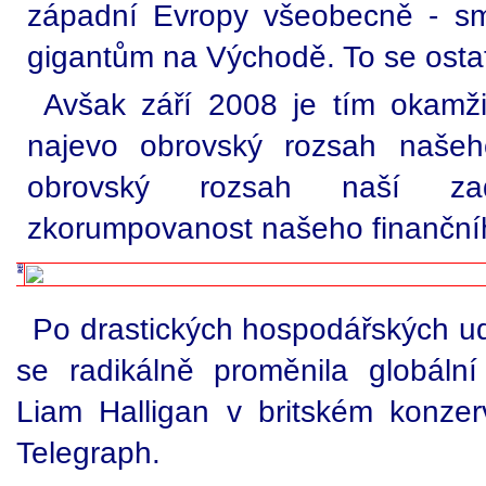
západní Evropy všeobecně - sm
gigantům na Východě. To se ostatn
Avšak září 2008 je tím okamž
najevo obrovský rozsah našeh
obrovský rozsah naší zad
zkorumpovanost našeho finanční
Po drastických hospodářských ud
se radikálně proměnila globál
Liam Halligan v britském konze
Telegraph.