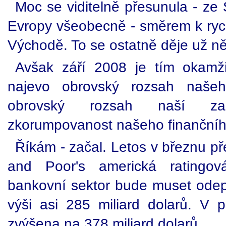
Moc se viditelně přesunula - ze
Evropy všeobecně - směrem k ryc
Východě. To se ostatně děje už něk
Avšak září 2008 je tím okamž
najevo obrovský rozsah našeh
obrovský rozsah naší zad
zkorumpovanost našeho finančníh
Říkám - začal. Letos v březnu p
and Poor's americká ratingov
bankovní sektor bude muset odeps
výši asi 285 miliard dolarů. V 
zvýšena na 378 miliard dolarů.