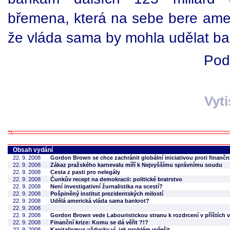
břemena, která na sebe bere ameri
že vláda sama by mohla udělat ba
Pod
Vyt
Obsah vydání
22. 9. 2008
Gordon Brown se chce zachránit globální iniciativou proti finanční
22. 9. 2008
Zákaz pražského karnevalu míří k Nejvyššímu správnímu soudu
22. 9. 2008
Cesta z pasti pro nelegály
22. 9. 2008
Čunkův recept na demokracii: politické bratrstvo
22. 9. 2008
Není investigativní žurnalistika na scestí?
22. 9. 2008
Pošpiněný institut prezidentských milostí
22. 9. 2008
Udělá americká vláda sama bankrot?
22. 9. 2008
22. 9. 2008
Gordon Brown vede Labouristickou stranu k rozdrcení v příštích 
22. 9. 2008
Finanční krize: Komu se dá věřit ?!?
22. 9. 2008
Kapitalismus vždycky ví, jak problém vyřešit