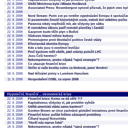
22. 9. 2008
Obětí Mnichova byla i Milada Horáková
22. 9. 2008
Associated Press: Rosenbergovi synové přiznali, že jejich otec by
22. 9. 2008
22. 9. 2008
Nord Stream: Putin zve po tvrdém vyjednávání Evropu k spoluúčas
22. 9. 2008
O posmrtném životě historických osob, neboli Ani velkému počtu 
22. 9. 2008
Paranoia nikdy nepřináší mír, ale vždycky jen válku
22. 9. 2008
K romskému táboru patří romské písničky i čardáš
22. 9. 2008
Gazprom bude těžit plyn v Bolívii
22. 9. 2008
Vůdcovo hlavní město kultury
19. 9. 2008
Protestujeme proti likvidační politice české vlády
22. 9. 2008
Křesťanská identita Evropy
19. 9. 2008
Kde a kdo jsou ti extrémní levičáci
19. 9. 2008
Proč bychom měli vědět, jaké otázky položil LHC
19. 9. 2008
Jsou Češi heretici?
19. 9. 2008
Nekompetence, anebo nějaká "tajná strategie"?
18. 9. 2008
Co ukazuje finanční krize
18. 9. 2008
Strčte si vaše kostky cukru za klobouk, pane Vondro!
18. 9. 2008
Nad léčivými jointy s Lumírem Hanušem
11. 9. 2008
Hospodaření OSBL za srpen 2008
Hypoteční, finanční ... ekonomická krize
22. 9. 2008
Finanční krize: Komu se dá věřit ?!?
22. 9. 2008
Kapitalismus vždycky ví, jak problém vyřešit
22. 9. 2008
Udělá americká vláda sama bankrot?
22. 9. 2008
Gordon Brown se chce zachránit globální iniciativou proti finanční
22. 9. 2008
Finanční krize: pořád řešíme zástupné problémy
20. 9. 2008
Číňané kupují Rotschilda
20. 9. 2008
"Horší nás teprve čeká"
19. 9. 2008
Nekompetence, anebo nějaká "tajná strategie"?