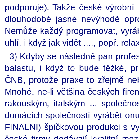
podporuje). Takže české výrobní f
dlouhodobé jasné nevýhodě opro
Nemůže každý programovat, vyrábě
uhlí, i když jak vidět ...., popř. r
3) Kdyby se následně pan profes
balastu, i když to bude těžké, p
ČNB, protože praxe to zřejmě ne
Mnohé, ne-li většina českých fi
rakouským, italským ... společno
domácích společností vyrábět onu 
FINÁLNÍ) špičkovou produkci s v
české firmy dodávají kvalitní mez