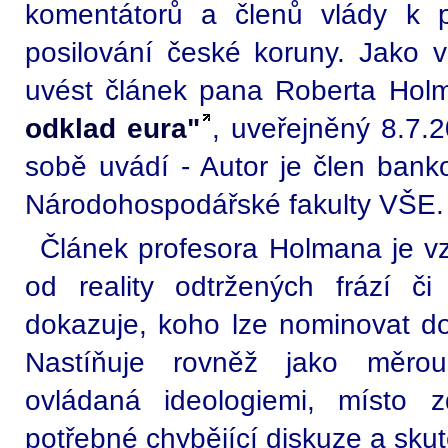
komentátorů a členů vlády k 
posilování české koruny. Jako v
uvést článek pana Roberta Ho
odklad eura"
, uveřejněný 8.7.
sobě uvádí - Autor je člen bank
Národohospodářské fakulty VŠE.
Článek profesora Holmana je v
od reality odtržených frází či
dokazuje, koho lze nominovat d
Nastíňuje rovněž jako měrou
ovládaná ideologiemi, místo 
potřebné chybějící diskuze a sku