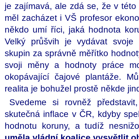
je zajímavá, ale zdá se, že v tét
měl zacházet i VŠ profesor ekono
někdo umí říci, jaká hodnota k
Velký průšvih je vydávat svoje
skupin za správně měřítko hodno
svoji měny a hodnoty práce moh
okopávající čajové plantáže. M
realita je bohužel prostě někde jin
Svedeme si rovněž představit
skutečná inflace v ČR, kdyby spe
hodnotu koruny, a tudíž nesni
uměla vládní koalice vysvětlit