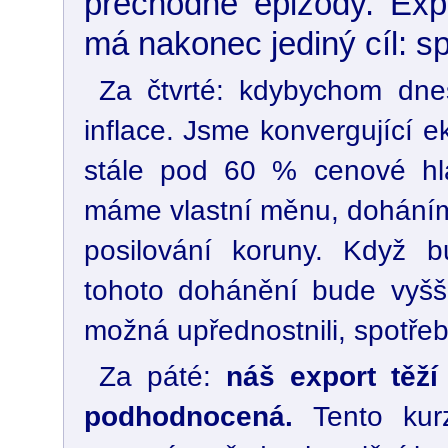
přechodné epizody. Expo
má nakonec jediný cíl: s
Za čtvrté: kdybychom dne
inflace. Jsme konvergující 
stále pod 60 % cenové hl
máme vlastní měnu, doháním
posilování koruny. Když 
tohoto dohánění bude vyšší
možná upřednostnili, spotřebi
Za páté:
náš export těží
podhodnocená.
Tento kur