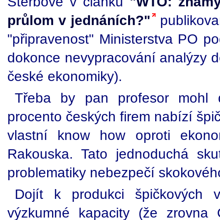
Štěrbové v článku
"WTO: známý 
průlom v jednáních?"
publikova
"připravenost" Ministerstva PO p
dokonce nevypracování analýzy do
české ekonomiky).
Třeba by pan profesor mohl d
procento českých firem nabízí šp
vlastní know how oproti ekonom
Rakouska. Tato jednoduchá skut
problematiky nebezpečí skokového
Dojít k produkci špičkových 
výzkumné kapacity (že zrovna