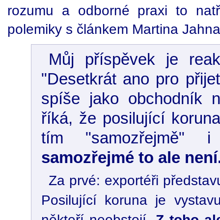
rozumu a odborné praxi to nat
polemiky s článkem Martina Jahn
Můj příspěvek je rea
"Desetkrát ano pro přije
spíše jako obchodník 
říká, že posilující koru
tím "samozřejmě" 
samozřejmé to ale není
Za prvé: exportéři představ
Posilující koruna je vystav
někteří neobstojí.
Z toho al