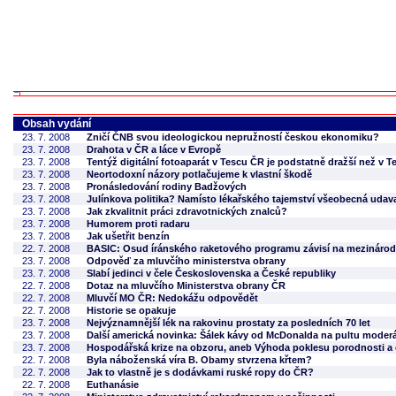
Obsah vydání
23. 7. 2008
Zničí ČNB svou ideologickou nepružností českou ekonomiku?
23. 7. 2008
Drahota v ČR a láce v Evropě
23. 7. 2008
Tentýž digitální fotoaparát v Tescu ČR je podstatně dražší než v T
23. 7. 2008
Neortodoxní názory potlačujeme k vlastní škodě
23. 7. 2008
Pronásledování rodiny Badžových
23. 7. 2008
Julínkova politika? Namísto lékařského tajemství všeobecná uda
23. 7. 2008
Jak zkvalitnit práci zdravotnických znalců?
23. 7. 2008
Humorem proti radaru
23. 7. 2008
Jak ušetřit benzín
22. 7. 2008
BASIC: Osud íránského raketového programu závisí na mezinárod
23. 7. 2008
Odpověď za mluvčího ministerstva obrany
23. 7. 2008
Slabí jedinci v čele Československa a České republiky
22. 7. 2008
Dotaz na mluvčího Ministerstva obrany ČR
22. 7. 2008
Mluvčí MO ČR: Nedokážu odpovědět
22. 7. 2008
Historie se opakuje
23. 7. 2008
Nejvýznamnější lék na rakovinu prostaty za posledních 70 let
23. 7. 2008
Další americká novinka: Šálek kávy od McDonalda na pultu moderá
23. 7. 2008
Hospodářská krize na obzoru, aneb Výhoda poklesu porodnosti a 
22. 7. 2008
Byla náboženská víra B. Obamy stvrzena křtem?
22. 7. 2008
Jak to vlastně je s dodávkami ruské ropy do ČR?
22. 7. 2008
Euthanásie