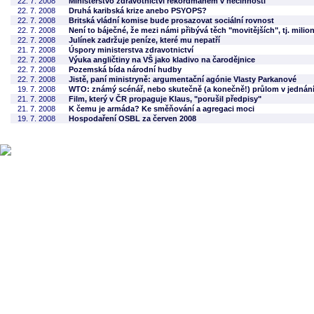
22. 7. 2008
Ministerstvo zdravotnictví rekordmanem v nečinnosti
22. 7. 2008
Druhá karibská krize anebo PSYOPS?
22. 7. 2008
Britská vládní komise bude prosazovat sociální rovnost
22. 7. 2008
Není to báječné, že mezi námi přibývá těch "movitějších", tj. milio
22. 7. 2008
Julínek zadržuje peníze, které mu nepatří
21. 7. 2008
Úspory ministerstva zdravotnictví
22. 7. 2008
Výuka angličtiny na VŠ jako kladivo na čarodějnice
22. 7. 2008
Pozemská bída národní hudby
22. 7. 2008
Jistě, paní ministryně: argumentační agónie Vlasty Parkanové
19. 7. 2008
WTO: známý scénář, nebo skutečně (a konečně!) průlom v jednán
21. 7. 2008
Film, který v ČR propaguje Klaus, "porušil předpisy"
21. 7. 2008
K čemu je armáda? Ke směňování a agregaci moci
19. 7. 2008
Hospodaření OSBL za červen 2008