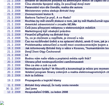
21. 2. 2008
Británie se skutečně podílela na amerických letech se zajatci do z
21. 2. 2008
Čína obvinila Spojené státy, že používají dvojí metr
20. 2. 2008
Paranoidní vize dle čtenáře, realita dle autora
21. 2. 2008
Ministerstvo vnitra sleduje
Britské listy
21. 2. 2008
Znovuzrození levice II.
21. 2. 2008
Barbora Tachecí je pryč. A co Rada?
21. 2. 2008
Rozhlas by měl otevřít diskusi o tom, jak by měl Radiožurnál vyp
21. 2. 2008
Americké zdravotnictví v zrcadle
NEJMu
21. 2. 2008
Češi jsou přesyceni reklamou v elektronických médiích
21. 2. 2008
Marketingový kýč obalující prázdno
21. 2. 2008
Finanční příspěvky na
Britské listy
21. 2. 2008
To, co je zločinem u nepřítele, je ctností u nás
21. 2. 2008
Čas na rozšiřování úvěrů a na splacení dluhů, aneb O tom, jak je
21. 2. 2008
Problematika sebeurčení a rozdíl mezi osvobozeneckým bojem a 
19. 2. 2008
Jak informovaly Britské listy o válce v Kosovu, "humanitárním 
21. 2. 2008
Dvojí život Olgy Čechovové
21. 2. 2008
14
21. 2. 2008
Budou nám naše vláda a poplatná média opět lhát?
20. 2. 2008
Obrana před neskrupulózními zaměstnavateli
20. 2. 2008
Oko za oko a zub za zub
20. 2. 2008
Normalizace fyziky? Ve filozofii a kosmologii je místo pro momen
20. 2. 2008
Volební program Strany zelených a realita elektromagnetických z
20. 2. 2008
Ach ta čeština
19. 2. 2008
Propaganda a logické klamy
11. 2. 2008
Britské listy
ukazují, že tudy cesta nevede
30. 11. 2007
Jací jsme
12. 2. 2008
Hospodaření OSBL za leden 2008