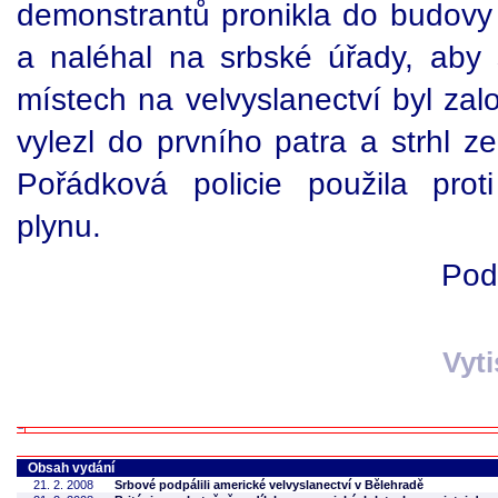
demonstrantů pronikla do budovy 
a naléhal na srbské úřady, aby s
místech na velvyslanectví byl zal
vylezl do prvního patra a strhl z
Pořádková policie použila pro
plynu.
Pod
Vyt
Obsah vydání
21. 2. 2008
Srbové podpálili americké velvyslanectví v Bělehradě