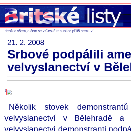
deník o všem, o čem se v České republice příliš nemluví
21. 2. 2008
Srbové podpálili ame
velvyslanectví v Běl
Několik stovek demonstrantů
velvyslanectví v Bělehradě a
velvyslanectví demonstranti podpáli