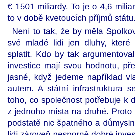
€ 1501 miliardy. To je o 4,6 mili
to v době kvetoucích příjmů státu.
Není to tak, že by měla Spolk
své mladé lidi jen dluhy, kter
splatit. Kdo by tak argumentoval
investice mají svou hodnotu, př
jasné, když jedeme například vl
autem. A státní infrastruktura 
toho, co společnost potřebuje k 
z jednoho místa na druhé. Proto 
podstatě nic špatného a důmysln
lidi zároveň nesporně dobré inves