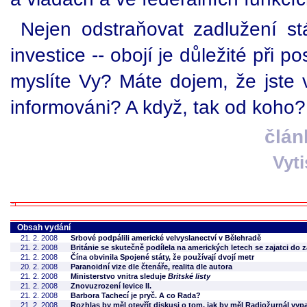
Nejen odstraňovat zadlužení stá
investice -- obojí je důležité při 
myslíte Vy? Máte dojem, že jste 
informováni? A když, tak od koho?
člán
Vyt
Obsah vydání
21. 2. 2008
Srbové podpálili americké velvyslanectví v Bělehradě
21. 2. 2008
Británie se skutečně podílela na amerických letech se zajatci do z
21. 2. 2008
Čína obvinila Spojené státy, že používají dvojí metr
20. 2. 2008
Paranoidní vize dle čtenáře, realita dle autora
21. 2. 2008
Ministerstvo vnitra sleduje
Britské listy
21. 2. 2008
Znovuzrození levice II.
21. 2. 2008
Barbora Tachecí je pryč. A co Rada?
21. 2. 2008
Rozhlas by měl otevřít diskusi o tom, jak by měl Radiožurnál vyp