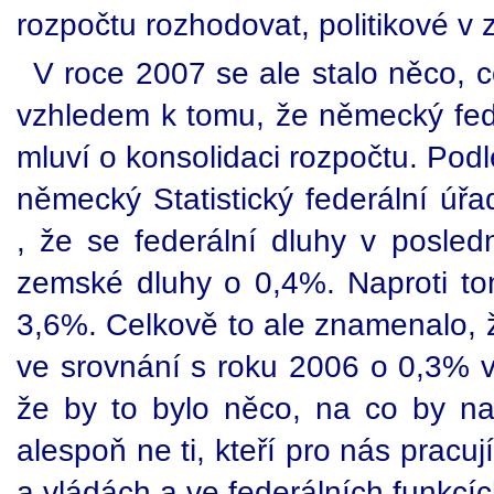
rozpočtu rozhodovat, politikové v 
V roce 2007 se ale stalo něco, c
vzhledem k tomu, že německý feder
mluví o konsolidaci rozpočtu. Pod
německý Statistický federální úřa
, že se federální dluhy v posled
zemské dluhy o 0,4%. Naproti tom
3,6%. Celkově to ale znamenalo, ž
ve srovnání s roku 2006 o 0,3% v
že by to bylo něco, na co by naši
alespoň ne ti, kteří pro nás prac
a vládách a ve federálních funkcíc