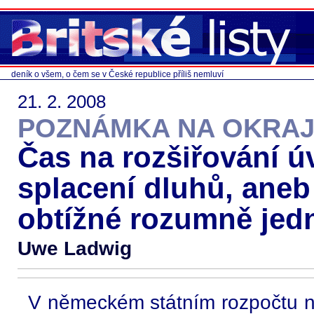
deník o všem, o čem se v České republice příliš nemluví
21. 2. 2008
POZNÁMKA NA OKRAJ
Čas na rozšiřování ú
splacení dluhů, aneb 
obtížné rozumně jed
Uwe Ladwig
V německém státním rozpočtu na