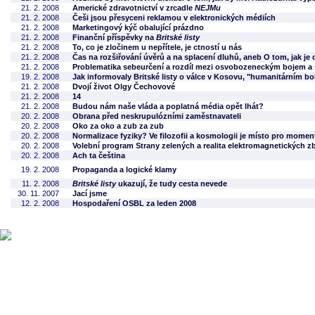
21. 2. 2008
Americké zdravotnictví v zrcadle
NEJMu
21. 2. 2008
Češi jsou přesyceni reklamou v elektronických médiích
21. 2. 2008
Marketingový kýč obalující prázdno
21. 2. 2008
Finanční příspěvky na
Britské listy
21. 2. 2008
To, co je zločinem u nepřítele, je ctností u nás
21. 2. 2008
Čas na rozšiřování úvěrů a na splacení dluhů, aneb O tom, jak je
21. 2. 2008
Problematika sebeurčení a rozdíl mezi osvobozeneckým bojem a 
19. 2. 2008
Jak informovaly Britské listy o válce v Kosovu, "humanitárním 
21. 2. 2008
Dvojí život Olgy Čechovové
21. 2. 2008
14
21. 2. 2008
Budou nám naše vláda a poplatná média opět lhát?
20. 2. 2008
Obrana před neskrupulózními zaměstnavateli
20. 2. 2008
Oko za oko a zub za zub
20. 2. 2008
Normalizace fyziky? Ve filozofii a kosmologii je místo pro momen
20. 2. 2008
Volební program Strany zelených a realita elektromagnetických z
20. 2. 2008
Ach ta čeština
19. 2. 2008
Propaganda a logické klamy
11. 2. 2008
Britské listy
ukazují, že tudy cesta nevede
30. 11. 2007
Jací jsme
12. 2. 2008
Hospodaření OSBL za leden 2008