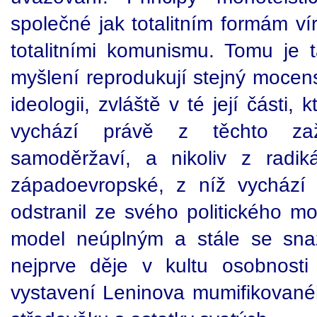
společné jak totalitním formám ví
totalitními komunismu. Tomu je 
myšlení reprodukují stejný mocens
ideologii, zvláště v té její části,
vychází právě z těchto zaž
samoděržaví, a nikoliv z radik
západoevropské, z níž vychází 
odstranil ze svého politického m
model neúplným a stále se sna
nejprve děje v kultu osobnost
vystavení Leninova mumifikovaného