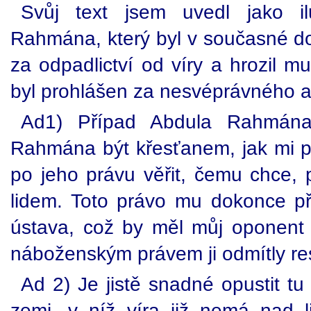
Svůj text jsem uvedl jako il
Rahmána, který byl v současné d
za odpadlictví od víry a hrozil m
byl prohlášen za nesvéprávného a
Ad1) Případ Abdula Rahmána
Rahmána být křesťanem, jak mi 
po jeho právu věřit, čemu chce, 
lidem. Toto právo mu dokonce př
ústava, což by měl můj oponent v
náboženským právem ji odmítly re
Ad 2) Je jistě snadné opustit tu 
zemi, v níž víra již nemá nad