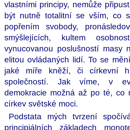
vlastními principy, nemůže připus
být nutně totalitní se vším, co 
popřením svobody, pronásledo
smýšlejících, kultem osobnos
vynucovanou poslušností masy 
elitou ovládaných lidí. To se mění
jaké míře kněží, či církevní h
společností. Jak víme, v ev
demokracie možná až po té, co re
církev světské moci.
Podstata mých tvrzení spočí
principiálních základech monote