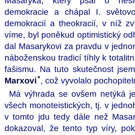
Masaryka, který psal o nesluč
demokracie a chápal I. světov
demokracií a theokracií, v níž zv
víme, byl poněkud optimistický od
dal Masarykovi za pravdu v jednom
náboženskou tradicí tíhly k totali
fašismu. Na tuto skutečnost jse
Marxovi
, což vyvolalo pochopitel
Má výhrada se ovšem netýká jen
všech monoteistických, tj. v jedn
v tomto jdu tedy dále než Masa
dokazoval, že tento typ víry, po