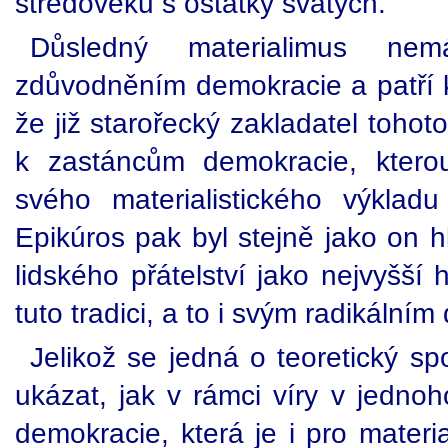
středověku s ostatky svatých.
Důsledný materialimus n
zdůvodněním demokracie a patří 
že již starořecký zakladatel tohot
k zastáncům demokracie, ktero
svého materialistického výklad
Epikúros pak byl stejně jako on h
lidského přátelství jako nejvyšší
tuto tradici, a to i svým radikáln
Jelikož se jedná o teoretický s
ukázat, jak v rámci víry v jedno
demokracie, která je i pro materia