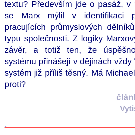
textu? Především jde o pasáž, v 
se Marx mýlil v identifikaci p
pracujících průmyslových dělníků
typu společnosti. Z logiky Marxovy
závěr, a totiž ten, že úspěš
systému přinášejí v dějinách vždy 
systém již příliš těsný. Má Micha
proti?
člán
Vyt