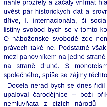
náhle prozřely a začaly vnímat hl
uvést pár historických dat a srov
dříve, I. internacionála, či soci
listiny svobod bych se v tomto k
O náboženské svobodě zde nemů
právech také ne. Podstatné však 
mezi panovníkem na jedné straně 
na straně druhé. S monoteism
společného, spíše se zájmy těchto
Docela nerad bych se dnes řídil
upaloval čarodějnice -- boží pří
nemluvňata z cizích národů --