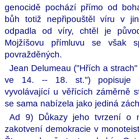
genocidě pochází přímo od boha 
bůh totiž nepřipouštěl víru v j
odpadla od víry, chtěl je půvo
Mojžíšovu přímluvu se však spo
povražděných.
Jean Delumeau ("Hřích a strach" 
ve 14. -- 18. st.") popisuje 
vyvolávající u věřících záměrně s
se sama nabízela jako jediná zách
Ad 9) Důkazy jeho tvrzení o
zakotvení demokracie v monoteist