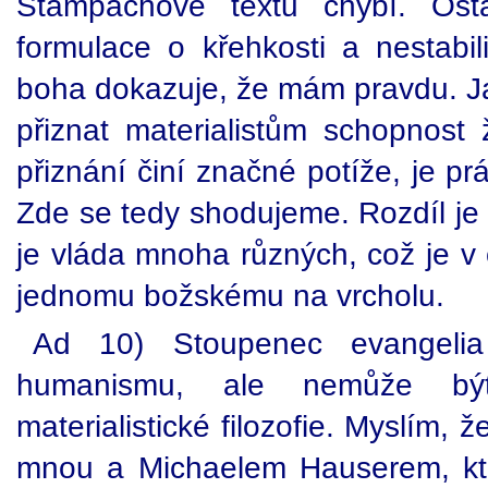
Štampachově textu chybí. Os
formulace o křehkosti a nestabil
boha dokazuje, že mám pravdu. J
přiznat materialistům schopnost
přiznání činí značné potíže, je p
Zde se tedy shodujeme. Rozdíl je
je vláda mnoha různých, což je v
jednomu božskému na vrcholu.
Ad 10) Stoupenec evangeli
humanismu, ale nemůže bý
materialistické filozofie. Myslím, 
mnou a Michaelem Hauserem, kte