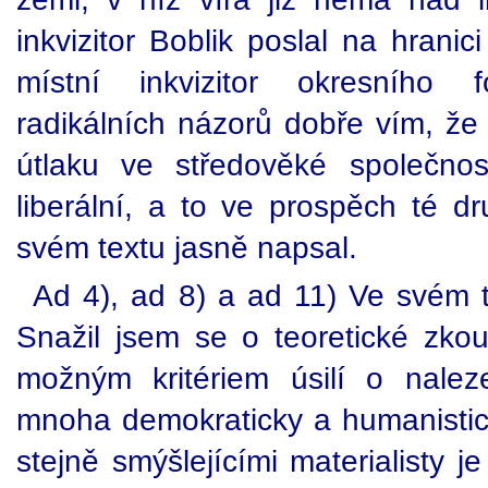
inkvizitor Boblik poslal na hranic
místní inkvizitor okresního 
radikálních názorů dobře vím, že 
útlaku ve středověké společnos
liberální, a to ve prospěch té d
svém textu jasně napsal.
Ad 4), ad 8) a ad 11) Ve svém te
Snažil jsem se o teoretické zk
možným kritériem úsilí o nalez
mnoha demokraticky a humanistick
stejně smýšlejícími materialisty j