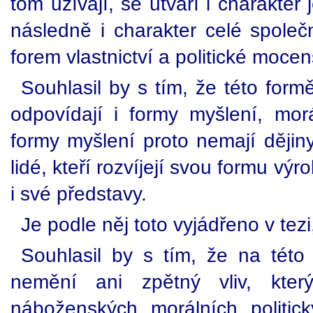
tom užívají, se utváří i charakter
následně i charakter celé společn
forem vlastnictví a politické moce
Souhlasil by s tím, že této for
odpovídají i formy myšlení, morá
formy myšlení proto nemají dějiny
lidé, kteří rozvíjejí svou formu vý
i své představy.
Je podle něj toto vyjádřeno v tez
Souhlasil by s tím, že na této 
nemění ani zpětný vliv, kter
náboženských, morálních, politick