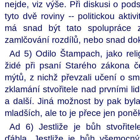
nejde, viz výše. Při diskusi o po
tyto dvě roviny -- politickou akti
má snad být tato spolupráce 
zamlčování rozdílů, nebo snad do
Ad 5) Odilo Štampach, jako relig
židé při psaní Starého zákona čer
mýtů, z nichž převzali učení o sm
zklamání stvořitele nad prvními l
a další. Jiná možnost by pak byla,
mladších, ale to je přece jen pon
Ad 6) Jestliže je bůh stvořitel
ďábla. Jestliže je bůh všemocný