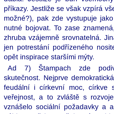
příkazy. Jestliže se však vzpírá v
možné?), pak zde vystupuje jako 
nutné bojovat. To zase znamená,
zhruba vzájemně srovnatelná. Jin
jen potrestání podřízeného nosi
opět inspirace staršími mýty.
Ad 7) Štampach zde podivně
skutečnost. Nejprve demokratická
feudální i církevní moc, církve s
veřejnost, a to zvláště s rozvoj
vznášelo sociální požadavky a