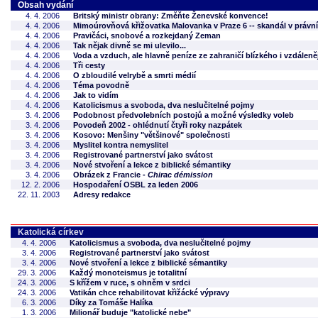
Obsah vydání
4. 4. 2006
Britský ministr obrany: Změňte Ženevské konvence!
4. 4. 2006
Mimoúrovňová křižovatka Malovanka v Praze 6 -- skandál v právní
4. 4. 2006
Pravičáci, snobové a rozkejdaný Zeman
4. 4. 2006
Tak nějak divně se mi ulevilo...
4. 4. 2006
Voda a vzduch, ale hlavně peníze ze zahraničí blízkého i vzdáleně
4. 4. 2006
Tři cesty
4. 4. 2006
O zbloudilé velrybě a smrti médií
4. 4. 2006
Téma povodně
4. 4. 2006
Jak to vidím
4. 4. 2006
Katolicismus a svoboda, dva neslučitelné pojmy
3. 4. 2006
Podobnost předvolebních postojů a možné výsledky voleb
3. 4. 2006
Povodeň 2002 - ohlédnutí čtyři roky nazpátek
3. 4. 2006
Kosovo: Menšiny "většinové" společnosti
3. 4. 2006
Myslitel kontra nemyslitel
3. 4. 2006
Registrované partnerství jako svátost
3. 4. 2006
Nové stvoření a lekce z biblické sémantiky
3. 4. 2006
Obrázek z Francie -
Chirac démission
12. 2. 2006
Hospodaření OSBL za leden 2006
22. 11. 2003
Adresy redakce
Katolická církev
4. 4. 2006
Katolicismus a svoboda, dva neslučitelné pojmy
3. 4. 2006
Registrované partnerství jako svátost
3. 4. 2006
Nové stvoření a lekce z biblické sémantiky
29. 3. 2006
Každý monoteismus je totalitní
24. 3. 2006
S křížem v ruce, s ohněm v srdci
24. 3. 2006
Vatikán chce rehabilitovat křižácké výpravy
6. 3. 2006
Díky za Tomáše Halíka
1. 3. 2006
Milionář buduje "katolické nebe"