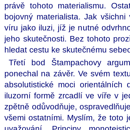
právě tohoto materialismu. Ost
bojovný materialista. Jak všichni
víru jako iluzi, jíž je nutné odvrh
jeho skutečnosti. Bez tohoto pro
hledat cestu ke skutečnému sebe
Třetí bod Štampachovy argum
ponechal na závěr. Ve svém textu 
absolutistické moci orientálních
iluzorní formě zrcadlí ve víře v 
zpětně odůvodňuje, ospravedlňuj
všemi ostatními. Myslím, že toto 
uvažování. Principy monoteist