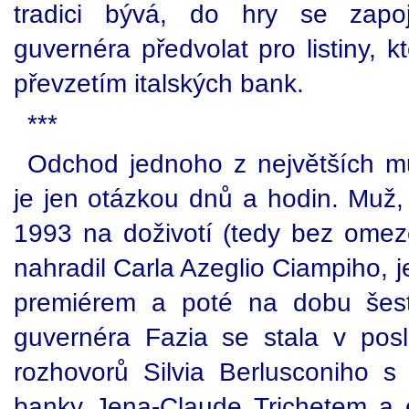
tradici bývá, do hry se zapoj
guvernéra předvolat pro listiny, 
převzetím italských bank.
***
Odchod jednoho z největších mu
je jen otázkou dnů a hodin. Muž,
1993 na doživotí (tedy bez omez
nahradil Carla Azeglio Ciampiho, j
premiérem a poté na dobu šest
guvernéra Fazia se stala v po
rozhovorů Silvia Berlusconiho s
banky Jena-Claude Trichetem a