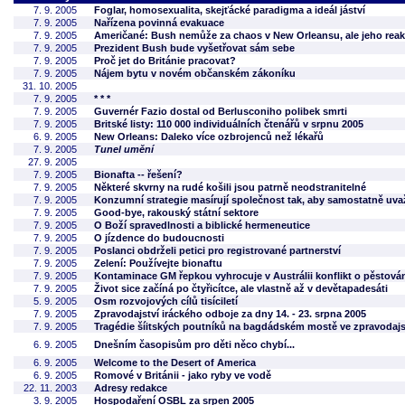
7. 9. 2005
Foglar, homosexualita, skejťácké paradigma a ideál jáství
7. 9. 2005
Nařízena povinná evakuace
7. 9. 2005
Američané: Bush nemůže za chaos v New Orleansu, ale jeho reak
7. 9. 2005
Prezident Bush bude vyšetřovat sám sebe
7. 9. 2005
Proč jet do Británie pracovat?
7. 9. 2005
Nájem bytu v novém občanském zákoníku
31. 10. 2005
7. 9. 2005
* * *
7. 9. 2005
Guvernér Fazio dostal od Berlusconiho polibek smrti
7. 9. 2005
Britské listy: 110 000 individuálních čtenářů v srpnu 2005
6. 9. 2005
New Orleans: Daleko více ozbrojenců než lékařů
7. 9. 2005
Tunel umění
27. 9. 2005
7. 9. 2005
Bionafta -- řešení?
7. 9. 2005
Některé skvrny na rudé košili jsou patrně neodstranitelné
7. 9. 2005
Konzumní strategie masírují společnost tak, aby samostatně uv
7. 9. 2005
Good-bye, rakouský státní sektore
7. 9. 2005
O Boží spravedlnosti a biblické hermeneutice
7. 9. 2005
O jízdence do budoucnosti
7. 9. 2005
Poslanci obdrželi petici pro registrované partnerství
7. 9. 2005
Zelení: Používejte bionaftu
7. 9. 2005
Kontaminace GM řepkou vyhrocuje v Austrálii konflikt o pěstov
7. 9. 2005
Život sice začíná po čtyřicítce, ale vlastně až v devětapadesáti
5. 9. 2005
Osm rozvojových cílů tisíciletí
7. 9. 2005
Zpravodajství iráckého odboje za dny 14. - 23. srpna 2005
7. 9. 2005
Tragédie šíitských poutníků na bagdádském mostě ve zpravodajs
6. 9. 2005
Dnešním časopisům pro děti něco chybí...
6. 9. 2005
Welcome to the Desert of America
6. 9. 2005
Romové v Británii - jako ryby ve vodě
22. 11. 2003
Adresy redakce
3. 9. 2005
Hospodaření OSBL za srpen 2005