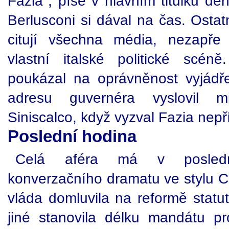
Fazia", píše v hlavním titulku de
Berlusconi si dával na čas. Ostat
citují všechna média, nezapře d
vlastní italské politické scén
poukázal na oprávněnost vyjádř
adresu guvernéra vyslovil mi
Siniscalco, když vyzval Fazia nepř
Poslední hodina
Celá aféra má v posledn
konverzačního dramatu ve stylu C
vláda domluvila na reformě statu
jiné stanovila délku mandátu p