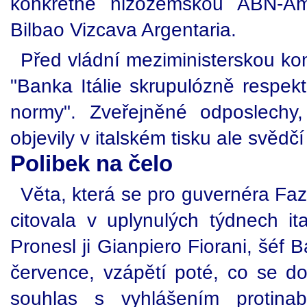
konkrétně nizozemskou ABN-A
Bilbao Vizcava Argentaria.
Před vládní meziministerskou komi
"Banka Itálie skrupulózně respek
normy". Zveřejněné odposlechy
objevily v italském tisku ale svěd
Polibek na čelo
Věta, která se pro guvernéra Fazi
citovala v uplynulých týdnech i
Pronesl ji Gianpiero Fiorani, šéf 
července, vzápětí poté, co se do
souhlas s vyhlášením protina