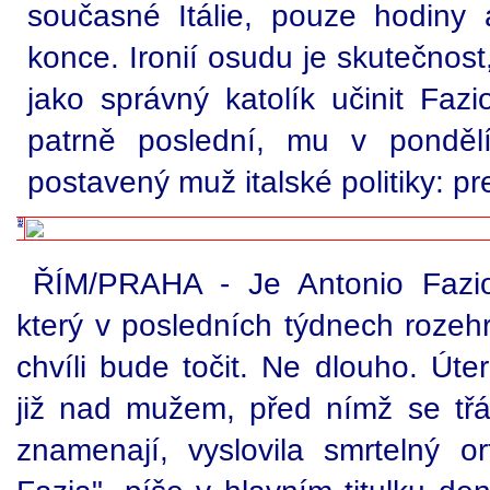
současné Itálie, pouze hodiny a
konce. Ironií osudu je skutečnost
jako správný katolík učinit Fazi
patrně poslední, mu v pondělí
postavený muž italské politiky: pr
ŘÍM/PRAHA - Je Antonio Fazio
který v posledních týdnech rozehr
chvíli bude točit. Ne dlouho. Úte
již nad mužem, před nímž se třás
znamenají, vyslovila smrtelný ort