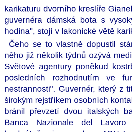
karikaturu dvorního kreslíře Gianel
guvernéra dámská bota s vysok
hodina", stojí v lakonické větě karik
Čeho se to vlastně dopustil stá
něho již několik týdnů ozývá medi
Světové agentury poněkud kostrb
posledních rozhodnutím ve fun
nestrannosti". Guvernér, který z t
širokým rejstříkem osobních kontak
bránil převzetí dvou italských 
Banca Nazionale del Lavoro 