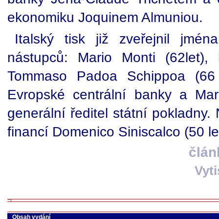
ekonomiku Joquinem Almuniou.
Italský tisk již zveřejnil jmén
nástupců: Mario Monti (62let),
Tommaso Padoa Schippoa (66 l
Evropské centrální banky a Mari
generální ředitel státní pokladny.
financí Domenico Siniscalco (50 le
člán
Vyt
Obsah vydání