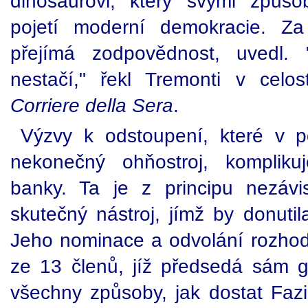
dinosaurovi, který svými způs
pojetí moderní demokracie. Z
přejímá zodpovědnost, uvedl.
nestačí," řekl Tremonti v celo
Corriere della Sera
.
Výzvy k odstoupení, které v p
nekonečný ohňostroj, komplikuj
banky. Ta je z principu nezáv
skutečný nástroj, jímž by donuti
Jeho nominace a odvolání rozhodu
ze 13 členů, jíž předsedá sám g
všechny způsoby, jak dostat Fazia