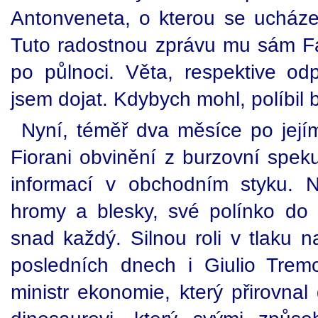
Antonveneta, o kterou se ucház
Tuto radostnou zprávu mu sám Fa
po půlnoci. Věta, respektive odp
jsem dojat. Kdybych mohl, políbil 
Nyní, téměř dva měsíce po jejím
Fiorani obvinění z burzovní speku
informací v obchodním styku. 
hromy a blesky, své polínko do p
snad každý. Silnou roli v tlaku 
posledních dnech i Giulio Tremo
ministr ekonomie, který přirovna