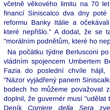
včetně věkového limitu na 70 let
financí Siniscalco dva dny poté ř
reformu Banky Itálie a očekával
které nepřišlo." A dodal, že se 
"morálním podnětům, které ho nep
Na počátku týdne Berlusconi p
vládním spojencem Umbertem Bos
Fazia do poslední chvíle hájil, 
"Názor vyjádřený panem Siniscalk
bodech ho můžeme považovat za
doplnil, že guvernér musí "udělat 
Deník
Corriere della Sera
zveř