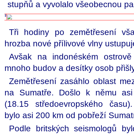
stupňů a vyvolalo všeobecnou pa
Tři hodiny po zemětřesení vša
hrozba nové přílivové vlny ustupuj
Avšak na indonéském ostrově 
mnoho budov a desítky osob přišly
Zemětřesení zasáhlo oblast m
na Sumatře. Došlo k němu asi
(18.15 středoevropského času)
bylo asi 200 km od pobřeží Sumatry
Podle britských seismologů by