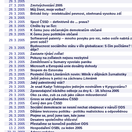
29. 3. 2005
27. 3. 2005
Zmrtvýchvstání 2005
28. 3. 2005
Můj život, moje volba?
29. 3. 2005
Britské listy - intelektuální pevnost, obehnaná vysokou zdí
29. 3. 2005
29. 3. 2005
Sjezd ČSSD -- definitivně do ... prava?
28. 3. 2005
Chtělo by se říct:
28. 3. 2005
K čemu jsou občanským demokratům občané
29. 3. 2005
K čemu jsou politikům občané
Softwarové patenty -- mnoho povyku pro nic, nebo ostře nabitá 
29. 3. 2005
proti sobě?
Budoucnost sociálního státu v éře globalizace: S čím počítáme? 
29. 3. 2005
děje?
29. 3. 2005
Zastavte týrání zvířat!
29. 3. 2005
Pokusy na zvířatech nejsou nezbytné
29. 3. 2005
Zemětřesení u Sumatry vyvolalo paniku
29. 3. 2005
Microsoft a Evropská unie dosáhly dohody
29. 3. 2005
Stopem do Estonska
25. 3. 2005
Poslední číslo Literárních novin: Milník v dějinách žurnalistiky
29. 3. 2005
Ještě jednou k petici na záchranu
Literárek
29. 3. 2005
Jaký palestinský stát?
29. 3. 2005
Je snad Kadyr Toktogulov jediným novinářem v Kyrgyzstánu?
29. 3. 2005
Zpravodajství iráckého odboje za dny 6. - 18. března 2005
29. 3. 2005
Oko za oko, zub za zub jako zákon milosrdenství
26. 3. 2005
Gross se stal předsedou ČSSD
29. 3. 2005
Černý den pro ČSSD
26. 3. 2005
Sociální demokracie se nesmí nechat obejmout v náručí ODS
26. 3. 2005
Děláme levicovou politiku - politiku realistickou a odpovědnou
26. 3. 2005
Ptejme se, proč jsme tam, kde jsme
26. 3. 2005
Desatero společného vítězství
26. 3. 2005
Přestaňme se konečně podbízet ODS
13. 2. 2005
Hospodaření OSBL za leden 2005