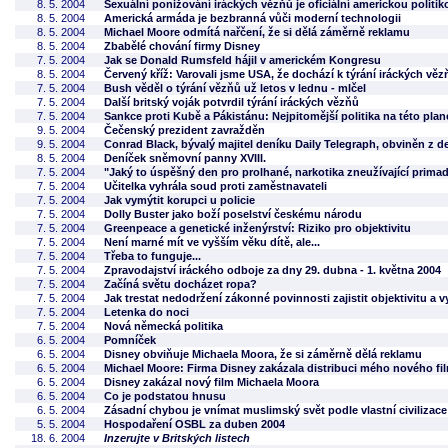
8. 5. 2004
Sexuální ponižování iráckých vězňů je oficiální americkou politik
8. 5. 2004
Americká armáda je bezbranná vůči moderní technologii
8. 5. 2004
Michael Moore odmítá nařčení, že si dělá záměrně reklamu
8. 5. 2004
Zbabělé chování firmy Disney
7. 5. 2004
Jak se Donald Rumsfeld hájil v americkém Kongresu
8. 5. 2004
Červený kříž: Varovali jsme USA, že dochází k týrání iráckých věz
7. 5. 2004
Bush věděl o týrání vězňů už letos v lednu - mlčel
7. 5. 2004
Další britský voják potvrdil týrání iráckých vězňů
7. 5. 2004
Sankce proti Kubě a Pákistánu: Nejpitomější politika na této plan
9. 5. 2004
Čečenský prezident zavražděn
9. 5. 2004
Conrad Black, bývalý majitel deníku Daily Telegraph, obviněn z d
8. 5. 2004
Deníček sněmovní panny XVIII.
7. 5. 2004
"Jaký to úspěšný den pro prolhané, narkotika zneužívající prima
7. 5. 2004
Učitelka vyhrála soud proti zaměstnavateli
7. 5. 2004
Jak vymýtit korupci u policie
7. 5. 2004
Dolly Buster jako boží poselství českému národu
7. 5. 2004
Greenpeace a genetické inženýrství: Riziko pro objektivitu
7. 5. 2004
Není marné mít ve vyšším věku dítě, ale...
7. 5. 2004
Třeba to funguje...
7. 5. 2004
Zpravodajství iráckého odboje za dny 29. dubna - 1. května 2004
7. 5. 2004
Začíná světu docházet ropa?
7. 5. 2004
Jak trestat nedodržení zákonné povinnosti zajistit objektivitu a 
7. 5. 2004
Letenka do noci
7. 5. 2004
Nová německá politika
6. 5. 2004
Pomníček
6. 5. 2004
Disney obviňuje Michaela Moora, že si záměrně dělá reklamu
6. 5. 2004
Michael Moore: Firma Disney zakázala distribuci mého nového fi
6. 5. 2004
Disney zakázal nový film Michaela Moora
6. 5. 2004
Co je podstatou hnusu
6. 5. 2004
Zásadní chybou je vnímat muslimský svět podle vlastní civilizace
5. 5. 2004
Hospodaření OSBL za duben 2004
18. 6. 2004
Inzerujte v Britských listech