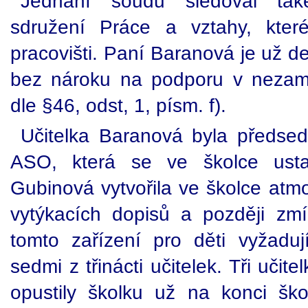
Jednání soudu sledoval tak
sdružení Práce a vztahy, kte
pracovišti. Paní Baranová je už 
bez nároku na podporu v nezamě
dle §46, odst, 1, písm. f).
Učitelka Baranová byla předse
ASO, která se ve školce ustav
Gubinová vytvořila ve školce atm
vytýkacích dopisů a později zm
tomto zařízení pro děti vyžaduj
sedmi z třinácti učitelek. Tři uči
opustily školku už na konci šk