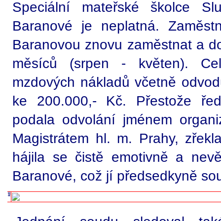
Speciální mateřské školce S
Baranové je neplatná. Zaměstn
Baranovou znovu zaměstnat a dop
měsíců (srpen - květen). Ce
mzdových nákladů včetně odvodů
ke 200.000,- Kč. Přestože řed
podala odvolání jménem organi
Magistrátem hl. m. Prahy, zřekl
hájila se čistě emotivně a nev
Baranové, což jí předsedkyně soud