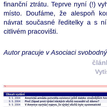
finanční ztrátu. Teprve nyní (!) vy
místo. Doufáme, že alespoň ko
návrat současné ředitelky a s n
citlivém pracovišti.
Autor pracuje v Asociaci svobodn
člán
Vyt
Obsah vydání
9. 5. 2004
Americká armáda potvrdila existenci ještě daleko strašnějších fot
9. 5. 2004
Proč Západ proti týrání iráckých vězňů nezasáhl už dávno?
9. 5. 2004
V Americe vychází najevo, že týrání vězňů bylo systematické