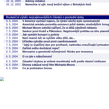
22. 11. 2003
Adresy redakce
29. 12. 2003
Nenechte si ujít: nový knižní výbor z Britských listů
Redakční výběr nejzajímavějších článků z poslední doby
9. 5. 2004
V Americe vychází najevo, že týrání vězňů bylo systematické
9. 5. 2004
Americká armáda potvrdila existenci ještě daleko strašnějších fotog
8. 5. 2004
Michael Moore odmítá nařčení, že si dělá záměrně reklamu
7. 5. 2004
Sankce proti Kubě a Pákistánu: Nejpitomější politika na této planet
7. 5. 2004
Jak vymýtit korupci u policie
7. 5. 2004
Není marné mít ve vyšším věku dítě, ale...
7. 5. 2004
Učitelka vyhrála soud proti zaměstnavateli
7. 5. 2004
"Jaký to úspěšný den pro prolhané, narkotika zneužívající primado
7. 5. 2004
Začíná světu docházet ropa?
6. 5. 2004
Monsanto a genetické inženýrství: Riziko pro investory
6. 5. 2004
O co jde v náboženství
6. 5. 2004
Zásadní chybou je vnímat muslimský svět podle vlastní civilizace
6. 5. 2004
Disney zakázal nový film Michaela Moora
6. 5. 2004
Co je podstatou hnusu