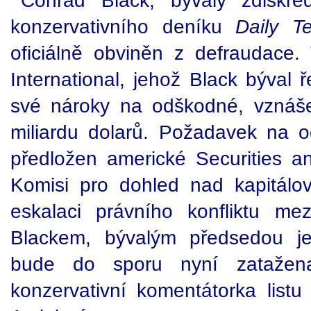
Conrad Black, bývalý zdiskred
konzervativního deníku
Daily T
oficiálně obviněn z defraudace. 
International, jehož Black býval ř
své nároky na odškodné, vznáše
miliardu dolarů. Požadavek na 
předložen americké Securities 
Komisi pro dohled nad kapitál
eskalaci právního konfliktu me
Blackem, bývalým předsedou je
bude do sporu nyní zatažen
konzervativní komentátorka list