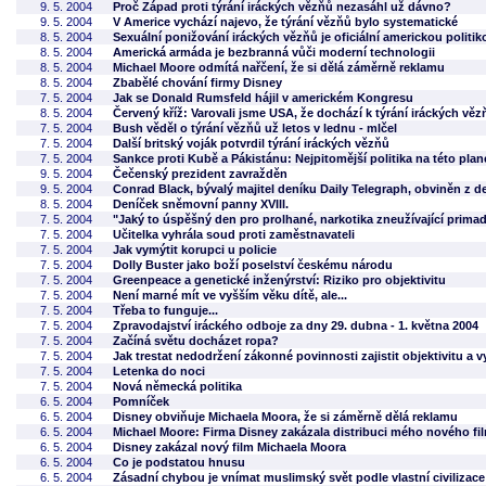
9. 5. 2004
Proč Západ proti týrání iráckých vězňů nezasáhl už dávno?
9. 5. 2004
V Americe vychází najevo, že týrání vězňů bylo systematické
8. 5. 2004
Sexuální ponižování iráckých vězňů je oficiální americkou politik
8. 5. 2004
Americká armáda je bezbranná vůči moderní technologii
8. 5. 2004
Michael Moore odmítá nařčení, že si dělá záměrně reklamu
8. 5. 2004
Zbabělé chování firmy Disney
7. 5. 2004
Jak se Donald Rumsfeld hájil v americkém Kongresu
8. 5. 2004
Červený kříž: Varovali jsme USA, že dochází k týrání iráckých věz
7. 5. 2004
Bush věděl o týrání vězňů už letos v lednu - mlčel
7. 5. 2004
Další britský voják potvrdil týrání iráckých vězňů
7. 5. 2004
Sankce proti Kubě a Pákistánu: Nejpitomější politika na této plan
9. 5. 2004
Čečenský prezident zavražděn
9. 5. 2004
Conrad Black, bývalý majitel deníku Daily Telegraph, obviněn z d
8. 5. 2004
Deníček sněmovní panny XVIII.
7. 5. 2004
"Jaký to úspěšný den pro prolhané, narkotika zneužívající prima
7. 5. 2004
Učitelka vyhrála soud proti zaměstnavateli
7. 5. 2004
Jak vymýtit korupci u policie
7. 5. 2004
Dolly Buster jako boží poselství českému národu
7. 5. 2004
Greenpeace a genetické inženýrství: Riziko pro objektivitu
7. 5. 2004
Není marné mít ve vyšším věku dítě, ale...
7. 5. 2004
Třeba to funguje...
7. 5. 2004
Zpravodajství iráckého odboje za dny 29. dubna - 1. května 2004
7. 5. 2004
Začíná světu docházet ropa?
7. 5. 2004
Jak trestat nedodržení zákonné povinnosti zajistit objektivitu a 
7. 5. 2004
Letenka do noci
7. 5. 2004
Nová německá politika
6. 5. 2004
Pomníček
6. 5. 2004
Disney obviňuje Michaela Moora, že si záměrně dělá reklamu
6. 5. 2004
Michael Moore: Firma Disney zakázala distribuci mého nového fi
6. 5. 2004
Disney zakázal nový film Michaela Moora
6. 5. 2004
Co je podstatou hnusu
6. 5. 2004
Zásadní chybou je vnímat muslimský svět podle vlastní civilizace