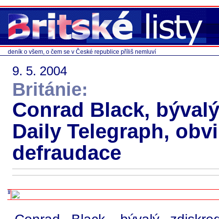
deník o všem, o čem se v České republice příliš nemluví
9. 5. 2004
Británie:
Conrad Black, bývalý
Daily Telegraph, obv
defraudace