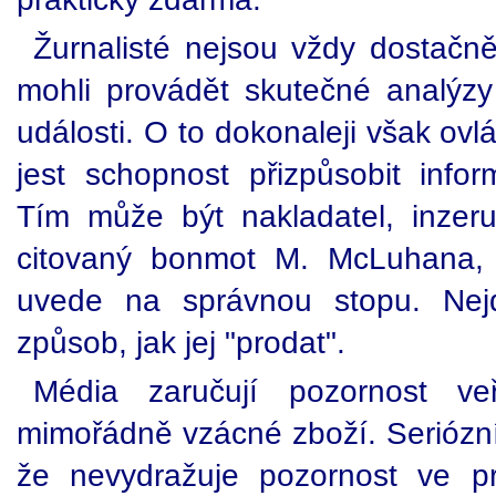
Žurnalisté nejsou vždy dostačně
mohli provádět skutečné analýz
události. O to dokonaleji však ovlá
jest schopnost přizpůsobit info
Tím může být nakladatel, inzerují
citovaný bonmot M. McLuhana, 
uvede na správnou stopu. Nej
způsob, jak jej "prodat".
Média zaručují pozornost veř
mimořádně vzácné zboží. Seriózní 
že nevydražuje pozornost ve p