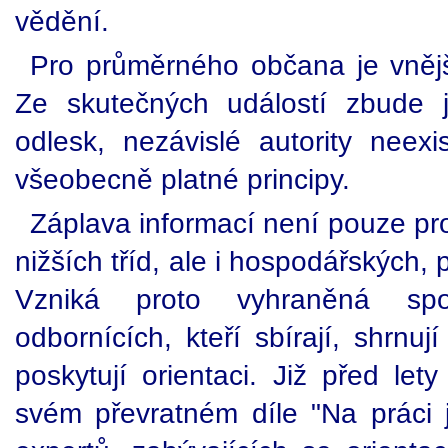
vědění.
Pro průměrného občana je vnějš
Ze skutečných událostí zbude j
odlesk, nezávislé autority neexi
všeobecně platné principy.
Záplava informací není pouze pr
nižších tříd, ale i hospodářských, 
Vzniká proto vyhraněná sp
odbornících, kteří sbírají, shrnuj
poskytují orientaci. Již před let
svém převratném díle "Na práci js