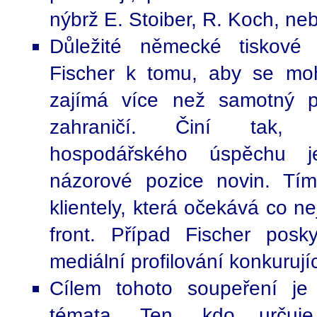
nýbrž E. Stoiber, R. Koch, ne
Důležité německé tiskové 
Fischer k tomu, aby se mohl
zajímá více než samotný pr
zahraničí. Činí tak, 
hospodářského úspěchu je
názorové pozice novin. Tí
klientely, která očekává co n
front. Případ Fischer posky
mediální profilování konkurují
Cílem tohoto soupeření je 
témata. Ten, kdo určuj