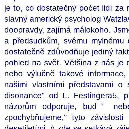
je to, co dostatečný počet lidí za
slavný americký psycholog Watzlaw
doopravdy, zajímá málokoho. Jsm
a předsudkům, svému mylnému ob
dostatečně zdůvodňuje jediný fakt
pohled na svět. Většina z nás je 
nebo výlučně takové informace,
našimi vlastními představami o s
disonance" od L. Festingera5, 
názorům odporuje, budˇ neb
zpochybňujeme," tyto závislosti v
desetiletími. A zde se setkává zá