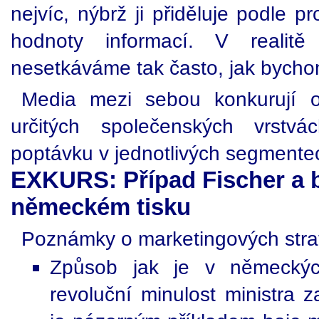
nejvíc, nýbrž ji přiděluje podle pr
hodnoty informací. V realit
nesetkáváme tak často, jak bycho
Media mezi sebou konkurují 
určitých společenských vrst
poptávku v jednotlivých segmentec
EXKURS: Případ Fischer a b
německém tisku
Poznámky o marketingových stra
Způsob jak je v německýc
revoluční minulost ministra z