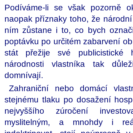
Podíváme-li se však pozorně 
naopak příznaky toho, že národní 
ním zůstane i to, co bych označi
poptávku po určitém zabarvení obr
stát přežije své publicistické
národnosti vlastníka tak důle
domnívají.
Zahraniční nebo domácí vlastn
stejnému tlaku po dosažení hosp
nejvyššího zúročení investov
myslitelným, a mnohdy i reá