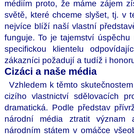
médiím proto, že máme zájem zí
světě, které chceme slyšet, tj. v 
nejvíce blíží naší vlastní předsta
funguje. To je tajemství úspěchu 
specifickou klientelu odpovídají
zákazníci požadují a tudíž i honoru
Cizáci a naše média
Vzhledem k těmto skutečnostem 
cizího vlastnictví sdělovacích pr
dramatická. Podle představ přívr
národní média ztratit význam 
národním státem v omáčce všeobla