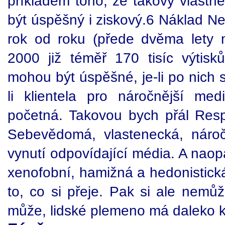
příkladem toho, že takový vlastn
být úspěšný i ziskový.6 Náklad N
rok od roku (přede dvěma lety n
2000 již téměř 170 tisíc výtisků
mohou být úspěšné, je-li po nich 
li klientela pro náročnější med
početná. Takovou bych přál Res
Sebevědomá, vlastenecká, náročn
vynutí odpovídající média. A naop
xenofobní, hamižná a hedonistick
to, co si přeje. Pak si ale nemů
může, lidské plemeno má daleko k