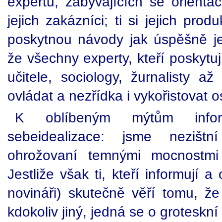
expertů, zabývajících se orientac
jejich zakázníci; ti si jejich prod
poskytnou návody jak úspěšně je
že všechny experty, kteří poskytuj
učitele, sociology, žurnalisty a
ovládat a nezřídka i vykořistovat o
K oblíbeným mýtům inform
sebeidealizace: jsme nezištn
ohrožovaní temnými mocnostmi 
Jestliže však ti, kteří informují a 
novináři) skutečně věří tomu, že 
kdokoliv jiný, jedná se o groteskn