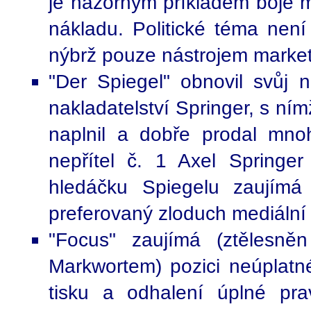
je názorným příkladem boje mé
nákladu. Politické téma není
nýbrž pouze nástrojem marketi
"Der Spiegel" obnovil svůj n
nakladatelství Springer, s ním
naplnil a dobře prodal mnoh
nepřítel č. 1 Axel Springer 
hledáčku Spiegelu zaujímá 
preferovaný zloduch mediální
"Focus" zaujímá (ztělesně
Markwortem) pozici neúplat
tisku a odhalení úplné pra