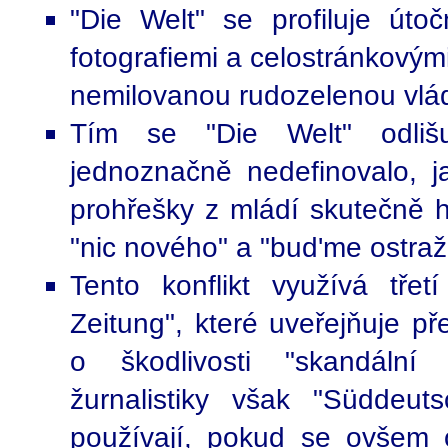
"Die Welt" se profiluje útoč
fotografiemi a celostránkovým
nemilovanou rudozelenou vlá
Tím se "Die Welt" odli
jednoznačně nedefinovalo, 
prohřešky z mládí skutečně h
"nic nového" a "bud'me ostraž
Tento konflikt využívá tře
Zeitung", které uveřejňuje př
o škodlivosti "skandální 
žurnalistiky však "Süddeu
používají, pokud se ovšem 