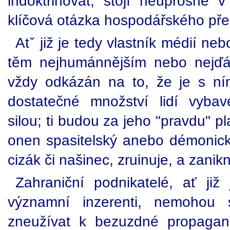
indoktrinovat, stojí neúprosně 
klíčová otázka hospodářského přež
Atˇ již je tedy vlastník médií n
těm nejhumánnějším nebo nejďá
vždy odkázán na to, že je s ní
dostatečné množství lidí vybav
silou; ti budou za jeho "pravdu" p
onen spasitelský anebo démonický
cizák či našinec, zruinuje, a zanik
Zahraniční podnikatelé, ať již
významní inzerenti, nemohou
zneužívat k bezuzdné propagan