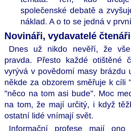
společenské debatě a zvyšuj
náklad. A o to se jedná v prvn
Novináři, vydavatelé čtenáři
Dnes už nikdo nevěří, že vše,
pravda. Přesto každé otištěné či
vyrývá v povědomí masy brázdu ur
někde za obzorem směřuje k cíli "
"něco na tom asi bude". Moc medi
na tom, že mají určitý, i když těž
ostatní lidé vnímají svět.
Informační profese mají ono 