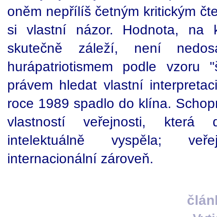
oněm nepřílíš četným kritickým čt
si vlastní názor. Hodnota, na 
skutečně záleží, není nedosaž
hurápatriotismem podle vzoru "
právem hledat vlastní interpreta
roce 1989 spadlo do klína. Schopn
vlastností veřejnosti, která
intelektuálně vyspěla; veř
internacionální zároveň.
člán