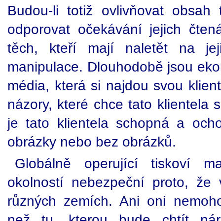
Budou-li totiž ovlivňovat obsa
odporovat očekávání jejich čtená
těch, kteří mají naletět na je
manipulace. Dlouhodobě jsou ek
média, která si najdou svou klient
názory, které chce tato klientela s
je tato klientela schopná a oc
obrázky nebo bez obrázků.
Globálně operující tiskoví m
okolností nebezpeční proto, že v
různých zemích. Ani oni nemoho
než tu, kterou bude chtít nár