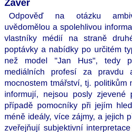
Závěr
Odpověď na otázku ambiv
uvědomělou a spolehlivou informac
vlastníky médií na straně druhé
poptávky a nabídky po určitém typ
než model "Jan Hus", tedy př
mediálních profesí za pravdu 
mocnostem tmářství, tj. politikům
informují, nejsou posly zjevené 
případě pomocníky při jejím hledá
méně ideály, více zájmy, a jejich 
zveřejňují subjektivní interpretac