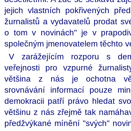
jejich vlastních pokřivených pře
žurnalistů a vydavatelů prodat sv
o tom v novinách" je v prapodi
společným jmenovatelem těchto ve
V zarážejícím rozporu s demo
veřejnosti pro vzpurné žurnalis
většina z nás je ochotna v
srovnávání informací pouze mi
demokracii patří právo hledat svo
většinu z nás zřejmě tak namáha
předžvýkané mínění "svých" novin