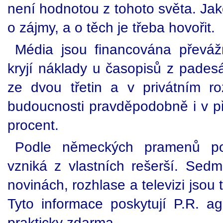
není hodnotou z tohoto světa. Ja
o zájmy, a o těch je třeba hovořit.
Média jsou financována převáž
kryjí náklady u časopisů z padesá
ze dvou třetin a v privátním roz
budoucnosti pravděpodobně i v př
procent.
Podle německých pramenů po
vzniká z vlastních rešerší. Sedm
novinách, rozhlase a televizi jsou
Tyto informace poskytují P.R. ag
prakticky zdarma.