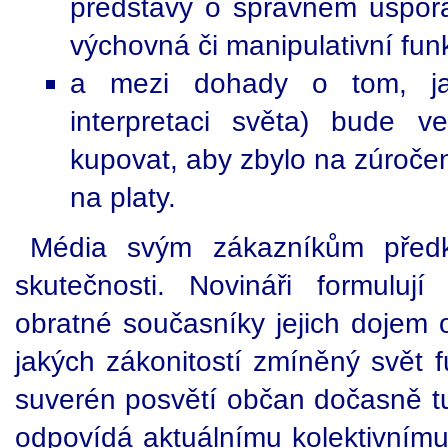
představy o správném uspoř
výchovná či manipulativní fun
a mezi dohady o tom, jak
interpretaci světa) bude v
kupovat, aby zbylo na zúročen
na platy.
Média svým zákazníkům předkl
skutečnosti. Novináři formuluj
obratné současníky jejich dojem 
jakých zákonitostí zmíněný svět 
suverén posvětí občan dočasně tu 
odpovídá aktuálnímu kolektivnímu