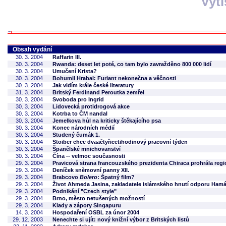
Vyt
Obsah vydání
30. 3. 2004
Raffarin III.
30. 3. 2004
Rwanda: deset let poté, co tam bylo zavražděno 800 000 lidí
30. 3. 2004
Umučení Krista?
30. 3. 2004
Bohumil Hrabal: Furiant nekonečna a věčnosti
30. 3. 2004
Jak vidím krále české literatury
31. 3. 2004
Britský Ferdinand Peroutka zemřel
30. 3. 2004
Svoboda pro Ingrid
30. 3. 2004
Lidovecká protidrogová akce
30. 3. 2004
Kotrba to ČM nandal
30. 3. 2004
Jemelkova hůl na kriticky štěkajícího psa
30. 3. 2004
Konec národních médií
30. 3. 2004
Studený čumák 1.
30. 3. 2004
Stoiber chce dvaačtyřicetihodinový pracovní týden
30. 3. 2004
Španělské mnichovanství
30. 3. 2004
Čína -- velmoc současnosti
29. 3. 2004
Pravicová strana francouzského prezidenta Chiraca prohrála regi
29. 3. 2004
Deníček sněmovní panny XII.
29. 3. 2004
Brabcovo
Bolero
: Špatný film?
29. 3. 2004
Život Ahmeda Jasina, zakladatele islámského hnutí odporu Ham
29. 3. 2004
Podnikání "Czech style"
29. 3. 2004
Brno, město netušených možností
29. 3. 2004
Klady a zápory Singapuru
14. 3. 2004
Hospodaření OSBL za únor 2004
29. 12. 2003
Nenechte si ujít: nový knižní výbor z Britských listů