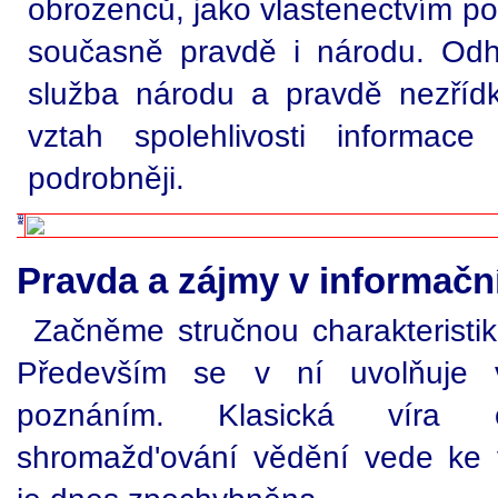
obrozenců, jako vlastenectvím pos
současně pravdě i národu. Od
služba národu a pravdě nezříd
vztah spolehlivosti informac
podrobněji.
Pravda a zájmy v informačn
Začněme stručnou charakteristik
Především se v ní uvolňuje 
poznáním. Klasická víra 
shromažd'ování vědění vede ke 