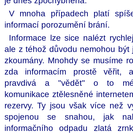
je dnes zpochybněna.
V mnoha případech platí spíše
informací porozumění brání.
Informace lze sice nalézt rychlej
ale z téhož důvodu nemohou být j
zkoumány. Mnohdy se musíme ro
zda informacím prostě věřit, 
pravdivá a "vědět" o to mén
komunikace ztělesněné internete
rezervy. Ty jsou však více než v
spojenou se snahou, jak nal
informačního odpadu zlatá zrn