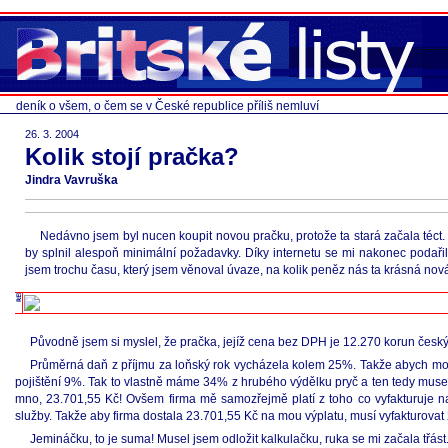
deník o všem, o čem se v České republice příliš nemluví
26. 3. 2004
Kolik stojí pračka?
Jindra Vavruška
Nedávno jsem byl nucen koupit novou pračku, protože ta stará začala téct. 
by splnil alespoň minimální požadavky. Díky internetu se mi nakonec podařilo
jsem trochu času, který jsem věnoval úvaze, na kolik peněz nás ta krásná nová
Původně jsem si myslel, že pračka, jejíž cena bez DPH je 12.270 korun český
Průměrná daň z příjmu za loňský rok vycházela kolem 25%. Takže abych mohl 
pojištění 9%. Tak to vlastně máme 34% z hrubého výdělku pryč a ten tedy musel bý
mno, 23.701,55 Kč! Ovšem firma mě samozřejmě platí z toho co vyfakturuje na
služby. Takže aby firma dostala 23.701,55 Kč na mou výplatu, musí vyfakturovat
Jemináčku, to je suma! Musel jsem odložit kalkulačku, ruka se mi začala třást.