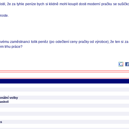
zjistil, že za tyhle peníze bych si klidně mohl koupit dosti moderní pračku se suši
roste.
svému zaměstnanci tolik peněz (po odečtení ceny pračky od výrobce), že ten si za
kém trhu práce?
onální volby
askvil
ás