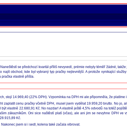
Naneštěstí se předchozí kvartál příliš nevyvedl, prémie nebyly téměř žádné, takže j
 najít obchod, kde byl vybraný typ pračky nejlevnější. A protože vynikající služb
 pračka vlastně přišla.
ch, stojí 14.969,40 (22% DPH). Vzpomínka na DPH mi ale připomněla, že platíme i j
zaplatit cenu pračky včetně DPH, musel jsem vydělat 19.959,20 brutto. No jo, ale
t vlastně 22.680,91 Kč. No nazdar! A vlastně ještě 4,5% odvodů na totéž pojištění, 
šim zákazníkům. Oni sice naštěstí platí (včas), ale ani jim se nevyhne DPH ve 
 28.915,89 Kč.
 Nakonec jsem si i sedl, kolena také začala vibrovat.