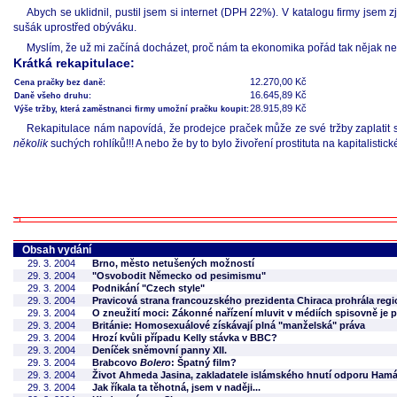
Abych se uklidnil, pustil jsem si internet (DPH 22%). V katalogu firmy jsem 
sušák uprostřed obýváku.
Myslím, že už mi začíná docházet, proč nám ta ekonomika pořád tak nějak ne
Krátká rekapitulace:
12.270,00 Kč
Cena pračky bez daně:
16.645,89 Kč
Daně všeho druhu:
28.915,89 Kč
Výše tržby, která zaměstnanci firmy umožní pračku koupit:
Rekapitulace nám napovídá, že prodejce praček může ze své tržby zaplatit 
několik
suchých rohlíků!!! A nebo že by to bylo živoření prostituta na kapitalistic
Obsah vydání
29. 3. 2004
Brno, město netušených možností
29. 3. 2004
"Osvobodit Německo od pesimismu"
29. 3. 2004
Podnikání "Czech style"
29. 3. 2004
Pravicová strana francouzského prezidenta Chiraca prohrála regi
29. 3. 2004
O zneužití moci: Zákonné nařízení mluvit v médiích spisovně je p
29. 3. 2004
Británie: Homosexuálové získávají plná "manželská" práva
29. 3. 2004
Hrozí kvůli případu Kelly stávka v BBC?
29. 3. 2004
Deníček sněmovní panny XII.
29. 3. 2004
Brabcovo
Bolero
: Špatný film?
29. 3. 2004
Život Ahmeda Jasina, zakladatele islámského hnutí odporu Ham
29. 3. 2004
Jak říkala ta těhotná, jsem v naději...