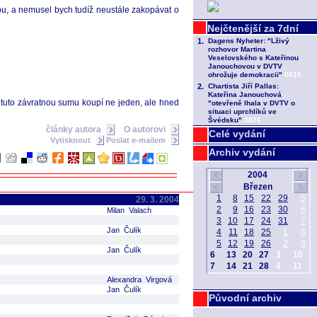
čkou, a nemusel bych tudíž neustále zakopávat o
 tuto závratnou sumu koupí ne jeden, ale hned
články autora
O autorovi
Celé vydání
Vytisknout
Poslat e-mailem
Archiv vydání
29. 3. 2004
Milan Valach
Jan Čulík
Jan Čulík
Alexandra Virgová
Jan Čulík
Původní archiv