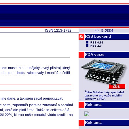
ISSN 1213-1792
29. 3. 2004
RSS backend
RSS 0.91
RSS 2.0
PDA verze
sem musel hledat nějaký levný přístroj, který
y tohoto obchodu zahrnovaly i montáž, ušetřil
Čtěte Britské listy speciálně
upravené pro vaše mobilní
iné daně, a tak jsem začal přepočítávat.
telefony a PDA
Reklama
 safra, zapomněl jsem na zdravotní a sociální
které ale platí firma. Takže to celkem dělá ...
výši 22%, kterou naše moudrá vláda uvalila na
Reklama