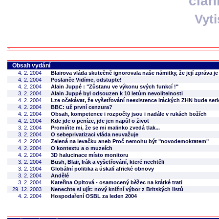
člán
Vyt
Obsah vydání
4. 2. 2004
Blairova vláda skutečně ignorovala naše námitky, že její zpráva 
4. 2. 2004
Poslanče Vidíme, odstupte!
4. 2. 2004
Alain Juppé : "Zůstanu ve výkonu svých funkcí !"
3. 2. 2004
Alain Juppé byl odsouzen k 10 letům nevolitelnosti
4. 2. 2004
Lze očekávat, že vyšetřování neexistence iráckých ZHN bude ser
4. 2. 2004
BBC: už první cenzura?
4. 2. 2004
Obsah, kompetence i rozpočty jsou i nadále v rukách božích
4. 2. 2004
Kde jde o peníze, jde jen napůl o život
3. 2. 2004
Promiňte mi, že se mi malinko zvedá tlak...
3. 2. 2004
O sebeprivatizaci vláda neuvažuje
4. 2. 2004
Zelená na levačku aneb Proč nemohu být "novodemokratem"
4. 2. 2004
O kontextu a o muzeích
4. 2. 2004
3D halucinace místo monitoru
3. 2. 2004
Bush, Blair, Irák a vyšetřování, které nechtěli
3. 2. 2004
Globální politika a úskalí africké obnovy
3. 2. 2004
Andělé
3. 2. 2004
Kateřina Opltová - osamocený běžec na krátké trati
29. 12. 2003
Nenechte si ujít: nový knižní výbor z Britských listů
4. 2. 2004
Hospodaření OSBL za leden 2004