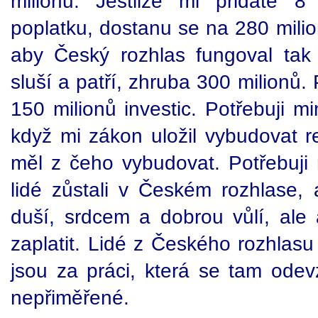
milionů. Jestliže mi přidáte 
poplatku, dostanu se na 280 milion
aby Český rozhlas fungoval tak j
sluší a patří, zhruba 300 milionů
150 milionů investic. Potřebuji m
když mi zákon uložil vybudovat re
měl z čeho vybudovat. Potřebuji 
lidé zůstali v Českém rozhlase, 
duší, srdcem a dobrou vůlí, ale
zaplatit. Lidé z Českého rozhlasu
jsou za práci, která se tam od
nepřiměřené.