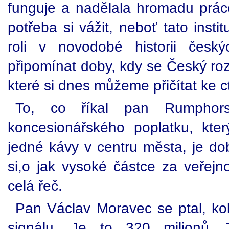
funguje a nadělala hromadu práce.
potřeba si vážit, neboť tato insti
roli v novodobé historii česk
připomínat doby, kdy se Český rozh
které si dnes můžeme přičítat ke ct
To, co říkal pan Rumphors
koncesionářského poplatku, kte
jedné kávy v centru města, je do
si,o jak vysoké částce za veřejn
celá řeč.
Pan Václav Moravec se ptal, kol
signálu. Je to 320 milionů. 