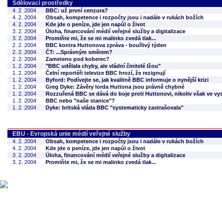
Sdělovací prostředky
4. 2. 2004
BBC: už první cenzura?
4. 2. 2004
Obsah, kompetence i rozpočty jsou i nadále v rukách božích
4. 2. 2004
Kde jde o peníze, jde jen napůl o život
3. 2. 2004
Úloha, financování médií veřejné služby a digitalizace
3. 2. 2004
Promiňte mi, že se mi malinko zvedá tlak...
2. 2. 2004
BBC kontra Huttonova zpráva - bouřlivý týden
2. 2. 2004
ČT: ...Správným směrem?
2. 2. 2004
Zameteno pod koberec?
1. 2. 2004
"BBC udělala chyby, ale vládní činitelé lžou"
1. 2. 2004
Čelní reportéři televize BBC hrozí, že rezignují
1. 2. 2004
Byford: Podívejte se, jak kvalitně BBC informuje o nynější krizi
1. 2. 2004
Greg Dyke: Závěry lorda Huttona jsou právně chybné
1. 2. 2004
Rozzuřená BBC se dává do boje proti Huttonovi, nikoliv však ve vys
1. 2. 2004
BBC nebo "naše stanice"?
1. 2. 2004
Dyke: britská vláda BBC "systematicky zastrašovala"
EBU - Evropská unie médií veřejné služby
4. 2. 2004
Obsah, kompetence i rozpočty jsou i nadále v rukách božích
4. 2. 2004
Kde jde o peníze, jde jen napůl o život
3. 2. 2004
Úloha, financování médií veřejné služby a digitalizace
3. 2. 2004
Promiňte mi, že se mi malinko zvedá tlak...