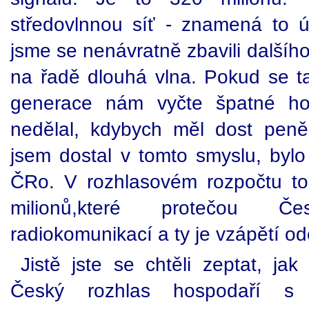
středovlnnou síť - znamená to ú
jsme se nenávratně zbavili dalšího
na řadě dlouhá vlna. Pokud se ta
generace nám vyčte špatné hos
nedělal, kdybych měl dost peněz,
jsem dostal v tomto smyslu, byl
ČRo. V rozhlasovém rozpočtu t
milionů,které protečou 
radiokomunikací a ty je vzápětí od
Jistě jste se chtěli zeptat, ja
Český rozhlas hospodaří s 