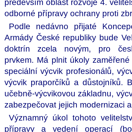
především oblast rozvoje 4. velite
odborné přípravy ochrany proti z
Podle nedávno přijaté Koncepc
Armády České republiky bude Velit
doktrín zcela novým, pro čes
prvkem. Má plnit úkoly zaměřené 
speciální výcvik profesionálů, výc
výcvik praporčíků a důstojníků. 
učebně-výcvikovou základnu, výcvi
zabezpečovat jejich modernizaci a
Významný úkol tohoto velitelstv
přípravy a vedení operací (boj