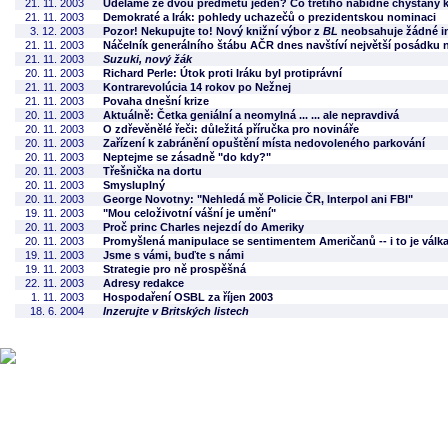
21. 11. 2003
Uděláme ze dvou předmětů jeden? Co třetího nabídne chystaný k
21. 11. 2003
Demokraté a Irák: pohledy uchazečů o prezidentskou nominaci
3. 12. 2003
Pozor! Nekupujte to! Nový knižní výbor z
BL
neobsahuje žádné in
21. 11. 2003
Náčelník generálního štábu AČR dnes navštíví největší posádku 
21. 11. 2003
Suzuki, nový žák
20. 11. 2003
Richard Perle: Útok proti Iráku byl protiprávní
21. 11. 2003
Kontrarevolúcia 14 rokov po Nežnej
21. 11. 2003
Povaha dnešní krize
20. 11. 2003
Aktuálně: Četka geniální a neomylná ... ... ale nepravdivá
20. 11. 2003
O zdřevěnělé řeči: důležitá příručka pro novináře
20. 11. 2003
Zařízení k zabránění opuštění místa nedovoleného parkování
20. 11. 2003
Neptejme se zásadně "do kdy?"
20. 11. 2003
Třešnička na dortu
20. 11. 2003
Smysluplný
20. 11. 2003
George Novotny: "Nehledá mě Policie ČR, Interpol ani FBI"
19. 11. 2003
"Mou celoživotní vášní je umění"
20. 11. 2003
Proč princ Charles nejezdí do Ameriky
20. 11. 2003
Promyšlená manipulace se sentimentem Američanů -- i to je válka
19. 11. 2003
Jsme s vámi, buďte s námi
19. 11. 2003
Strategie pro ně prospěšná
22. 11. 2003
Adresy redakce
1. 11. 2003
Hospodaření OSBL za říjen 2003
18. 6. 2004
Inzerujte v Britských listech