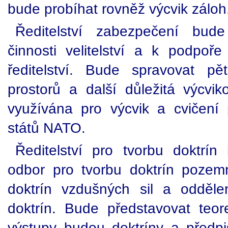
bude probíhat rovněž výcvik záloh
Ředitelství zabezpečení bud
činnosti velitelství a k podpoře
ředitelství. Bude spravovat pě
prostorů a další důležitá výcvik
využívána pro výcvik a cvičení
států NATO.
Ředitelství pro tvorbu doktrí
odbor pro tvorbu doktrín pozemn
doktrín vzdušných sil a odděle
doktrín. Bude představovat teor
výstupy budou doktríny a předp