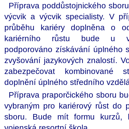
Příprava poddůstojnického sboru
výcvik a výcvik specialisty. V p
průběhu kariéry doplněna o od
kariérního růstu bude u vy
podporováno získávání úplného s
zvyšování jazykových znalostí. V
zabezpečovat kombinované s
doplnění úplného středního vzdělá
Příprava praporčického sboru b
vybraným pro kariérový růst do 
sboru. Bude mít formu kurzů, 
vojenská resortní škola.