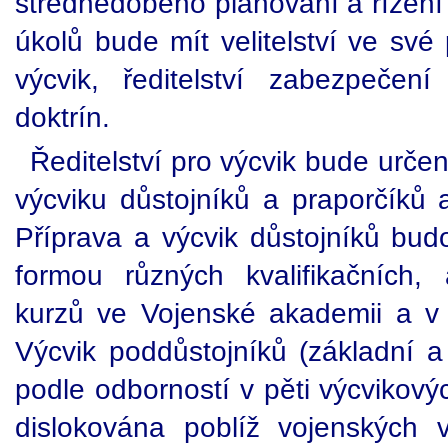
střednědobého plánování a řízení
úkolů bude mít velitelství ve své 
výcvik, ředitelství zabezpečení
doktrín.
Ředitelství pro výcvik bude urče
výcviku důstojníků a praporčíků 
Příprava a výcvik důstojníků bu
formou různých kvalifikačních,
kurzů ve Vojenské akademii a v 
Výcvik poddůstojníků (základní a
podle odborností v pěti výcvikový
dislokována poblíž vojenských 