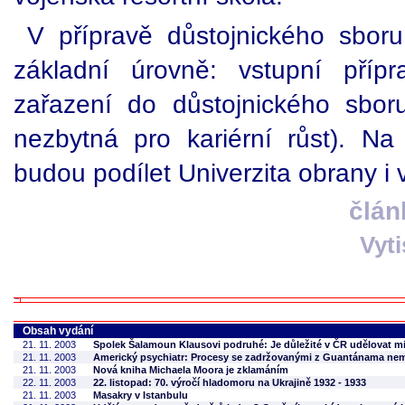
V přípravě důstojnického sbor
základní úrovně: vstupní příp
zařazení do důstojnického sbor
nezbytná pro kariérní růst). N
budou podílet Univerzita obrany i 
člán
Vyt
Obsah vydání
21. 11. 2003
Spolek Šalamoun Klausovi podruhé: Je důležité v ČR udělovat mi
21. 11. 2003
Americký psychiatr: Procesy se zadržovanými z Guantánama nem
21. 11. 2003
Nová kniha Michaela Moora je zklamáním
22. 11. 2003
22. listopad: 70. výročí hladomoru na Ukrajině 1932 - 1933
21. 11. 2003
Masakry v Istanbulu