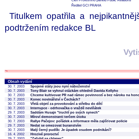
Člen Profesního panelu Public Relations
Ředitel GCI PRAHA
Titulkem opatřila a nejpikantněj
podtržením redakce BL
Vyt
Obsah vydání
30. 7. 2003
Spojené státy jsou nyní náboženství
30. 7. 2003
Tony Blair se vyhnul otázkám ohledně Davida Kellyho
30. 7. 2003
Chceme kultivovat PR nad rámec povinností a bez nároku na hono
30. 7. 2003
Konec novinářství v Čechách?
30. 7. 2003
Vřelá objetí za provokování a střelbu do dětí
30. 7. 2003
Interrupce - odrhovačka o vraždě neviňátek
29. 7. 2003
Saddám Husajn "truchlí po svých synech"
30. 7. 2003
Míroví demonstranti terčem útoku
30. 7. 2003
Rallye Pačejov: pořádek a informace měla zajišťovat policie
29. 7. 2003
Nedat se omezovat buranstvím
30. 7. 2003
Malý černý pudlík: Je úpadek osudem podnikání?
16. 4. 2002
Hrozivé proroctví
29. 7. 2003
"Zaľubil sa chlapec"