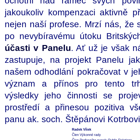
ochotni nad rámec svých povi
jakoukoliv kompenzaci aktivně př
nejen naší profese. Mrzí nás, že
po nevybíravému útoku Britskýc
účasti v Panelu
. Ať už je však n
zastupuje, na projekt Panelu jak
našem odhodlání pokračovat v jeh
význam a přínos pro tento tr
výsledky jeho činnosti se projev
prostředí a přinesou pozitiva 
panu ak. soch. Štěpánovi Kotrbovi
Radek Vítek
Člen Výkonné rady