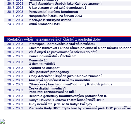
29. 7. 2003
Tichý Američan
: Úspěch jako Kainovo znamení
30. 7. 2003
A kto vlastne chcel takú demokraciu?
30. 7. 2003
Porozumieť starému kontinentu
1. 7. 2003
Hospodaření OSBL za červen 2003
18. 6. 2004
Inzerujte v Britských listech
24. 7. 2003
Valná hromada OSBL
Redakční výběr nejzajímavějších článků z poslední doby
30. 7. 2003
Interrupce - odrhovačka o vraždě neviňátek
30. 7. 2003
Chceme kultivovat PR nad rámec povinností a bez nároku na hono
30. 7. 2003
Vřelá objetí za provokování a střelbu do dětí
30. 7. 2003
Konec novinářství v Čechách?
Memento 18
29. 7. 2003
O čem to svědčí?
29. 7. 2003
"Zaľubil sa chlapec"
29. 7. 2003
Účel politické propagandy
29. 7. 2003
Tichý Američan
: Úspěch jako Kainovo znamení
29. 7. 2003
Americká společnost není tak monolitní
28. 7. 2003
"Staročeský luncheon meat" od firmy Krahulík je hnus
Česká digitální média VI.
28. 7. 2003
Podzimní rozhodování se blíží
28. 7. 2003
Debata o geneticky modifikovaných potravinách II.
28. 7. 2003
Gavyn Davies: "Blairovo zastrašování zničí BBC"
28. 7. 2003
Tudy nemůžete, jede se tu Rallye Pačejov
28. 7. 2003
Předseda Rady BBC: "Tyto hrozby vznášené proti BBC jsou vážné