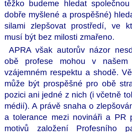
těžko budeme hledat společnou ře
dobře myšlené a prospěšné) hled
silami zlepšovat prostředí, ve 
musí být bez milosti zmařeno.
APRA však autorův názor nesdí
obě profese mohou v našem pr
vzájemném respektu a shodě. Vě
může být prospěšné pro obě stra
pozici ani jedné z nich (i včetně t
médií). A právě snaha o zlepšov
a tolerance mezi novináři a PR p
motivů založení Profesního