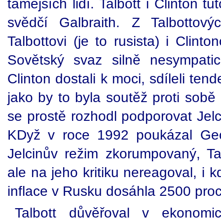
tamějších lidí. Talbott i Clinton t
svědčí Galbraith. Z Talbottov
Talbottovi (je to rusista) i Clint
Sovětský svaz silně nesympatic
Clinton dostali k moci, sdíleli ten
jako by to byla soutěž proti sobě
se prostě rozhodl podporovat Jelci
KDyž v roce 1992 poukázal Geor
Jelcinův režim zkorumpovaný, Tal
ale na jeho kritiku nereagoval, i 
inflace v Rusku dosáhla 2500 proc
Talbott důvěřoval v ekonomi