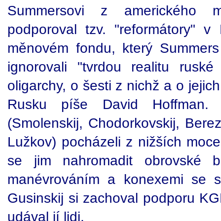
Summersovi z amerického min
podporoval tzv. "reformátory" 
měnovém fondu, který Summers 
ignorovali "tvrdou realitu ruské 
oligarchy, o šesti z nichž a o jejic
Rusku píše David Hoffman. Vš
(Smolenskij, Chodorkovskij, Berez
Lužkov) pocházeli z nižších moce
se jim nahromadit obrovské b
manévrováním a konexemi se so
Gusinskij si zachoval podporu KGB
udával jí lidi.