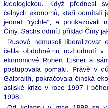
ideologickou. Když přednesl 
čelných ekonomů, kteří odmítali 
jednat "rychle", a poukazovali 
Číny, Sachs odmítl příklad Číny jak
Rusové nemuseli liberalizovat
čelila obdobnému rozhodnutí v 
ekonomové Robert Eisner a sám G
postupovala pomalu. Právě v dů
Galbraith, pokračovala čínská e
asijské krize v roce 1997 i běh
1998.
Od kolapsu v roce 1998 se v 