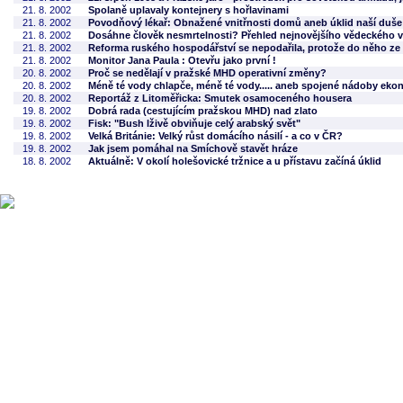
21. 8. 2002
Spolaně uplavaly kontejnery s hořlavinami
21. 8. 2002
Povodňový lékař: Obnažené vnitřnosti domů aneb úklid naší duše
21. 8. 2002
Dosáhne člověk nesmrtelnosti? Přehled nejnovějšího vědeckého
21. 8. 2002
Reforma ruského hospodářství se nepodařila, protože do něho ze
21. 8. 2002
Monitor Jana Paula : Otevřu jako první !
20. 8. 2002
Proč se nedělají v pražské MHD operativní změny?
20. 8. 2002
Méně té vody chlapče, méně té vody..... aneb spojené nádoby eko
20. 8. 2002
Reportáž z Litoměřicka: Smutek osamoceného housera
19. 8. 2002
Dobrá rada (cestujícím pražskou MHD) nad zlato
19. 8. 2002
Fisk: "Bush lživě obviňuje celý arabský svět"
19. 8. 2002
Velká Británie: Velký růst domácího násilí - a co v ČR?
19. 8. 2002
Jak jsem pomáhal na Smíchově stavět hráze
18. 8. 2002
Aktuálně: V okolí holešovické tržnice a u přístavu začíná úklid