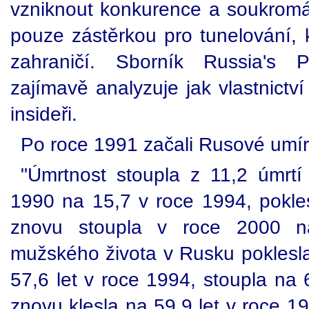
vzniknout konkurence a soukromá
pouze zástěrkou pro tunelování, 
zahraničí. Sborník Russia's 
zajímavě analyzuje jak vlastnictv
insideři.
Po roce 1991 začali Rusové umír
"Úmrtnost stoupla z 11,2 úmrt
1990 na 15,7 v roce 1994, pokle
znovu stoupla v roce 2000 n
mužského života v Rusku poklesla
57,6 let v roce 1994, stoupla na 
znovu klesla na 59,9 let v roce 1