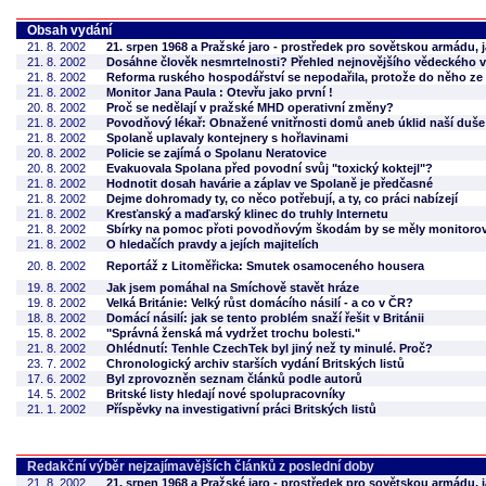
Obsah vydání
21. 8. 2002
21. srpen 1968 a Pražské jaro - prostředek pro sovětskou armádu,
21. 8. 2002
Dosáhne člověk nesmrtelnosti? Přehled nejnovějšího vědeckého
21. 8. 2002
Reforma ruského hospodářství se nepodařila, protože do něho ze
21. 8. 2002
Monitor Jana Paula : Otevřu jako první !
20. 8. 2002
Proč se nedělají v pražské MHD operativní změny?
21. 8. 2002
Povodňový lékař: Obnažené vnitřnosti domů aneb úklid naší duše
21. 8. 2002
Spolaně uplavaly kontejnery s hořlavinami
20. 8. 2002
Policie se zajímá o Spolanu Neratovice
20. 8. 2002
Evakuovala Spolana před povodní svůj "toxický koktejl"?
21. 8. 2002
Hodnotit dosah havárie a záplav ve Spolaně je předčasné
21. 8. 2002
Dejme dohromady ty, co něco potřebují, a ty, co práci nabízejí
21. 8. 2002
Kresťanský a maďarský klinec do truhly Internetu
21. 8. 2002
Sbírky na pomoc přoti povodňovým škodám by se měly monitoro
21. 8. 2002
O hledačích pravdy a jejích majitelích
20. 8. 2002
Reportáž z Litoměřicka: Smutek osamoceného housera
19. 8. 2002
Jak jsem pomáhal na Smíchově stavět hráze
19. 8. 2002
Velká Británie: Velký růst domácího násilí - a co v ČR?
18. 8. 2002
Domácí násilí: jak se tento problém snaží řešit v Británii
15. 8. 2002
"Správná ženská má vydržet trochu bolesti."
21. 8. 2002
Ohlédnutí: Tenhle CzechTek byl jiný než ty minulé. Proč?
23. 7. 2002
Chronologický archiv starších vydání Britských listů
17. 6. 2002
Byl zprovozněn seznam článků podle autorů
14. 5. 2002
Britské listy hledají nové spolupracovníky
21. 1. 2002
Příspěvky na investigativní práci Britských listů
Redakční výběr nejzajímavějších článků z poslední doby
21. 8. 2002
21. srpen 1968 a Pražské jaro - prostředek pro sovětskou armádu,