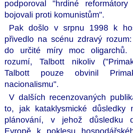
podporoval "hrdiné reformátory
bojovali proti komunistům".
Pak došlo v srpnu 1998 k ho
přivedlo na scénu zdravý rozum:
do určité míry moc oligarchů.
rozumí, Talbott nikoliv ("Prim
Talbott pouze obvinil Prim
nacionalismu".
V dalších recenzovaných publika
to, jak kataklysmické důsledky m
plánování, v jehož důsledku d
Evropě k poklesu hospodářské