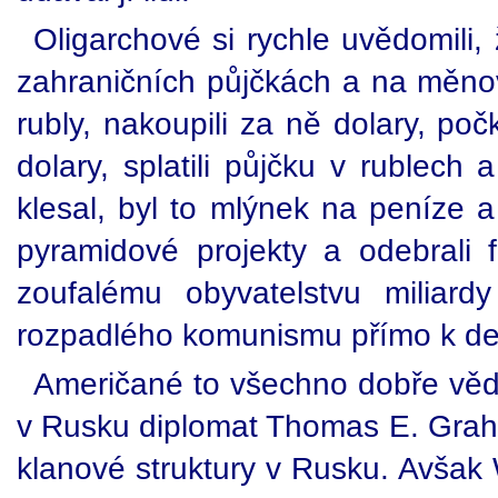
Oligarchové si rychle uvědomili,
zahraničních půjčkách a na měnový
rubly, nakoupili za ně dolary, počk
dolary, splatili půjčku v rublech 
klesal, byl to mlýnek na peníze a
pyramidové projekty a odebrali
zoufalému obyvatelstvu miliard
rozpadlého komunismu přímo k de
Američané to všechno dobře vědě
v Rusku diplomat Thomas E. Graha
klanové struktury v Rusku. Avšak 