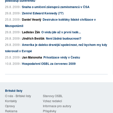
poškozují Suverenitu"
26.8. 2009 /
Snaha o umlčení zástupců zaměstnanců v ČSA
26.8. 2009 /
Zemřel Edward Kennedy (77)
25.8. 2009 /
Daniel Veselý
Destrukce kolébky lidské civilizace v
Mezopotámii
26.8. 2009 /
Ladislav Žák
O vědu jde až v první řadě...
26.8. 2009 /
Jindřich Bešťák
Není žádná budoucnost?
26.8. 2009 /
Amerika je daleko drsnější společnost, než bychom my kdy
tolerovali v Evropě
25.8. 2009 /
Jan Matonoha
Privatizace vědy v Česku
10.8. 2009 /
Hospodaření OSBL za červenec 2009
Britské listy
O nás - Britské listy
Stanovy OSBL
Kontakty
Vzkaz redakci
Opravy
Informace pro autory
Reklama
Příspěvky