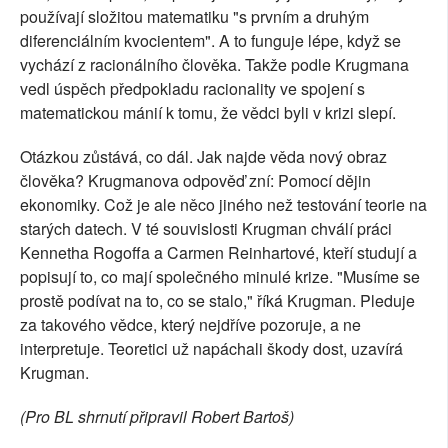
používají složitou matematiku "s prvním a druhým
diferenciálním kvocientem". A to funguje lépe, když se
vychází z racionálního člověka. Takže podle Krugmana
vedl úspěch předpokladu racionality ve spojení s
matematickou mánií k tomu, že vědci byli v krizi slepí.
Otázkou zůstává, co dál. Jak najde věda nový obraz
člověka? Krugmanova odpověď zní: Pomocí dějin
ekonomiky. Což je ale něco jiného než testování teorie na
starých datech. V té souvislosti Krugman chválí práci
Kennetha Rogoffa a Carmen Reinhartové, kteří studují a
popisují to, co mají společného minulé krize. "Musíme se
prostě podívat na to, co se stalo," říká Krugman. Pleduje
za takového vědce, který nejdříve pozoruje, a ne
interpretuje. Teoretici už napáchali škody dost, uzavírá
Krugman.
(Pro BL shrnutí připravil Robert Bartoš)