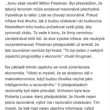
...tomu však nevěřil Milton Friedman. Byl přesvědčen, že
takový fenomén může existovat maximálně přechodně.
Vysvětluje to takto: Lidé se chovají racionálně. Pokud
inflace trvá dlouho, tak ji budou očekávat i do budoucna.
Následkem toho budou požadovat vyšší platy, aby
vyrovnali ztrátu. To vede k tomu, že firmy nemohou
zaměstnávat tolik lidí. Je sice vysoká inflace, ale neubývá
nezaměstnanost. Friedman předpověděl už tenkrát, že
tato souvislost nemůže být trvalá. "To byl jeden z velkých
úspěchů prognostiky v ekonomii," chválí Krugman.
Na základě tohoto úspěchu se nově zorientovala
ekonomika. "Vědci si mysleli, že se dostanou dál v
makroekonomice, když budou člověka nazírat jako
inteligentního a racionálního." V předpokladech
racionality byli stále přísnější. Vrcholem byla teze
Roberta Lucase, který předpokládal, že člověk nejen
jedná racionálně, nýbrž má i racionální očekávání. Tím
myslel, že lidé mají nejen všechny informace, nýbrž