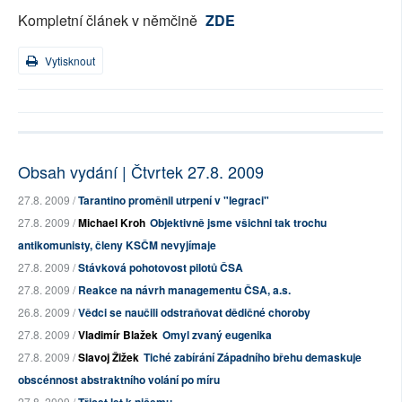
Kompletní článek v němčině
ZDE
Vytisknout
Obsah vydání | Čtvrtek 27.8. 2009
27.8. 2009 /
Tarantino proměnil utrpení v "legraci"
27.8. 2009 /
Michael Kroh
Objektivně jsme všichni tak trochu
antikomunisty, členy KSČM nevyjímaje
27.8. 2009 /
Stávková pohotovost pilotů ČSA
27.8. 2009 /
Reakce na návrh managementu ČSA, a.s.
26.8. 2009 /
Vědci se naučili odstraňovat dědičné choroby
27.8. 2009 /
Vladimír Blažek
Omyl zvaný eugenika
27.8. 2009 /
Slavoj Žižek
Tiché zabírání Západního břehu demaskuje
obscénnost abstraktního volání po míru
27.8. 2009 /