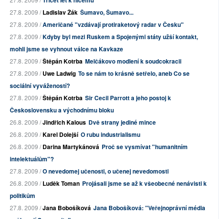
Třicet let k ničemu
27.8. 2009 /
Ladislav Žák
Šumavo, Šumavo...
27.8. 2009 /
Američané "vzdávají protiraketový radar v Česku"
27.8. 2009 /
Kdyby byl mezi Ruskem a Spojenými státy užší kontakt,
mohli jsme se vyhnout válce na Kavkaze
27.8. 2009 /
Štěpán Kotrba
Melčákovo modlení k soudcokracii
27.8. 2009 /
Uwe Ladwig
To se nám to krásně setřelo, aneb Co se
sociální vyvážeností?
27.8. 2009 /
Štěpán Kotrba
Sir Cecil Parrott a jeho postoj k
Československu a východnímu bloku
26.8. 2009 /
Jindřich Kalous
Dvě strany jediné mince
26.8. 2009 /
Karel Dolejší
O rubu industrialismu
26.8. 2009 /
Darina Martykánová
Proč se vysmívat "humanitním
intelektuálům"?
27.8. 2009 /
O nevedomej učenosti, o učenej nevedomosti
26.8. 2009 /
Luděk Toman
Projásali jsme se až k všeobecné nenávisti k
politikům
27.8. 2009 /
Jana Bobošíková
Jana Bobošíková: "Veřejnoprávní média