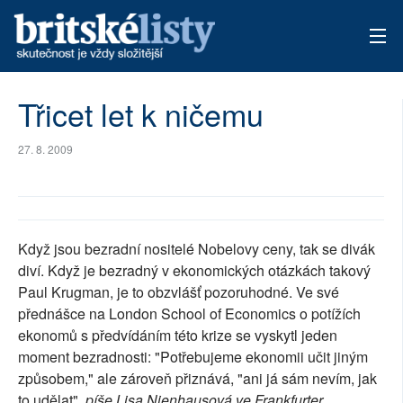
AKTUÁLNÍ VYDÁNÍ
Třicet let k ničemu
ARCHIV
27. 8. 2009
TÉMATA
AUTOŘI
Když jsou bezradní nositelé Nobelovy ceny, tak se divák
PŘÍSPĚVKY NA PROVOZ
diví. Když je bezradný v ekonomických otázkách takový
Paul Krugman, je to obzvlášť pozoruhodné. Ve své
přednášce na London School of Economics o potížích
ekonomů s předvídáním této krize se vyskytl jeden
moment bezradnosti: "Potřebujeme ekonomii učit jiným
způsobem," ale zároveň přiznává, "ani já sám nevím, jak
to udělat",
píše Lisa Nienhausová ve Frankfurter