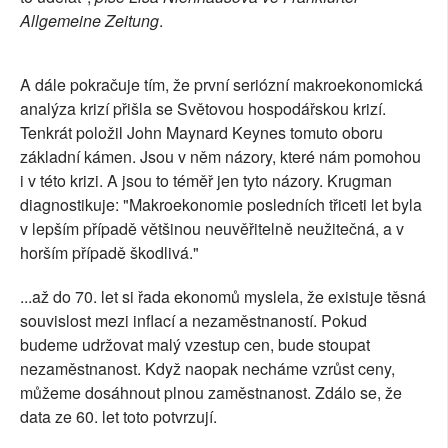
Allgemeine Zeitung
.
A dále pokračuje tím, že první seriózní makroekonomická
analýza krizí přišla se Světovou hospodářskou krizí.
Tenkrát položil John Maynard Keynes tomuto oboru
základní kámen. Jsou v něm názory, které nám pomohou
i v této krizi. A jsou to téměř jen tyto názory. Krugman
diagnostikuje: "Makroekonomie posledních třiceti let byla
v lepším případě většinou neuvěřitelně neužitečná, a v
horším případě škodlivá."
...až do 70. let si řada ekonomů myslela, že existuje těsná
souvislost mezi inflací a nezaměstnaností. Pokud
budeme udržovat malý vzestup cen, bude stoupat
nezaměstnanost. Když naopak necháme vzrůst ceny,
můžeme dosáhnout plnou zaměstnanost. Zdálo se, že
data ze 60. let toto potvrzují.