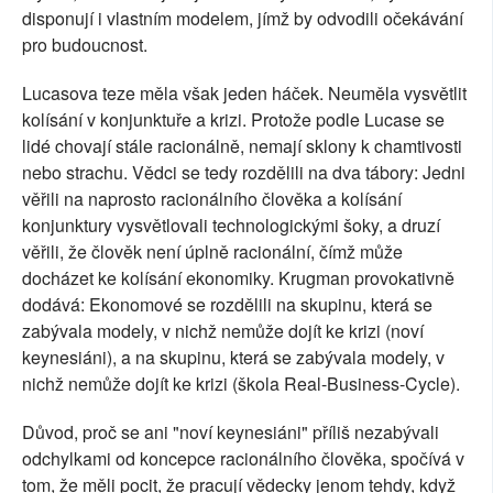
disponují i vlastním modelem, jímž by odvodili očekávání
pro budoucnost.
Lucasova teze měla však jeden háček. Neuměla vysvětlit
kolísání v konjunktuře a krizi. Protože podle Lucase se
lidé chovají stále racionálně, nemají sklony k chamtivosti
nebo strachu. Vědci se tedy rozdělili na dva tábory: Jedni
věřili na naprosto racionálního člověka a kolísání
konjunktury vysvětlovali technologickými šoky, a druzí
věřili, že člověk není úplně racionální, čímž může
docházet ke kolísání ekonomiky. Krugman provokativně
dodává: Ekonomové se rozdělili na skupinu, která se
zabývala modely, v nichž nemůže dojít ke krizi (noví
keynesiáni), a na skupinu, která se zabývala modely, v
nichž nemůže dojít ke krizi (škola Real-Business-Cycle).
Důvod, proč se ani "noví keynesiáni" příliš nezabývali
odchylkami od koncepce racionálního člověka, spočívá v
tom, že měli pocit, že pracují vědecky jenom tehdy, když