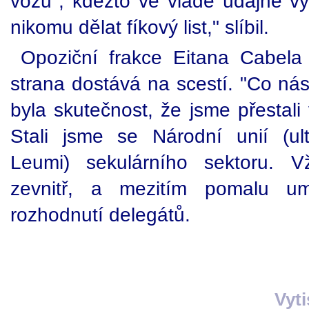
vozu", kdežto ve vládě údajně vy
nikomu dělat fíkový list," slíbil.
Opoziční frakce Eitana Cabela
strana dostává na scestí. "Co nás
byla skutečnost, že jsme přestali v
Stali jsme se Národní unií (ul
Leumi) sekulárního sektoru. 
zevnitř, a mezitím pomalu um
rozhodnutí delegátů.
Vyt