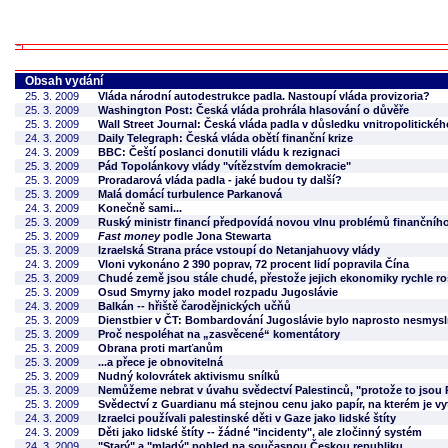
Obsah vydání
25. 3. 2009
Vláda národní autodestrukce padla. Nastoupí vláda provizoria?
25. 3. 2009
Washington Post: Česká vláda prohrála hlasování o důvěře
25. 3. 2009
Wall Street Journal: Česká vláda padla v důsledku vnitropolitickéh
24. 3. 2009
Daily Telegraph: Česká vláda obětí finanční krize
24. 3. 2009
BBC: Čeští poslanci donutili vládu k rezignaci
25. 3. 2009
Pád Topolánkovy vlády "vítězstvím demokracie"
25. 3. 2009
Proradarová vláda padla - jaké budou ty další?
25. 3. 2009
Malá domácí turbulence Parkanová
24. 3. 2009
Konečně sami...
25. 3. 2009
Ruský ministr financí předpovídá novou vlnu problémů finančníh
25. 3. 2009
Fast money
podle Jona Stewarta
25. 3. 2009
Izraelská Strana práce vstoupí do Netanjahuovy vlády
24. 3. 2009
Vloni vykonáno 2 390 poprav, 72 procent lidí popravila Čína
25. 3. 2009
Chudé země jsou stále chudé, přestože jejich ekonomiky rychle ro
25. 3. 2009
Osud Smyrny jako model rozpadu Jugoslávie
24. 3. 2009
Balkán -- hřiště čarodějnických učňů
25. 3. 2009
Dienstbier v ČT: Bombardování Jugoslávie bylo naprosto nesmys
25. 3. 2009
Proč nespoléhat na „zasvěcené“ komentátory
25. 3. 2009
Obrana proti marťanům
25. 3. 2009
...a přece je obnovitelná
25. 3. 2009
Nudný kolovrátek aktivismu snílků
25. 3. 2009
Nemůžeme nebrat v úvahu svědectví Palestinců, "protože to jsou P
25. 3. 2009
Svědectví z Guardianu má stejnou cenu jako papír, na kterém je vy
24. 3. 2009
Izraelci používali palestinské děti v Gaze jako lidské štíty
24. 3. 2009
Děti jako lidské štíty -- žádné "incidenty", ale zločinný systém
24. 3. 2009
"Starý" a "mladý" pohled na současnou Českou republiku