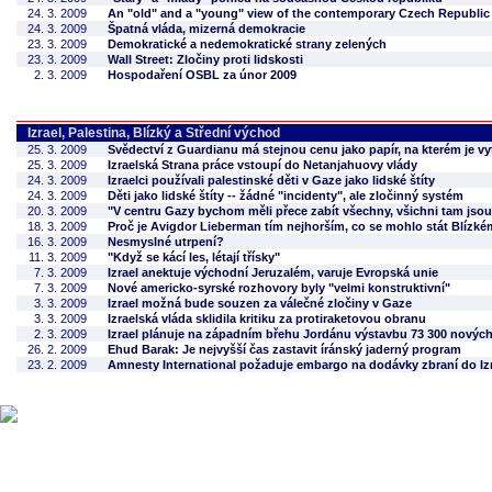
24. 3. 2009
An "old" and a "young" view of the contemporary Czech Republic
24. 3. 2009
Špatná vláda, mizerná demokracie
23. 3. 2009
Demokratické a nedemokratické strany zelených
23. 3. 2009
Wall Street: Zločiny proti lidskosti
2. 3. 2009
Hospodaření OSBL za únor 2009
Izrael, Palestina, Blízký a Střední východ
25. 3. 2009
Svědectví z Guardianu má stejnou cenu jako papír, na kterém je vy
25. 3. 2009
Izraelská Strana práce vstoupí do Netanjahuovy vlády
24. 3. 2009
Izraelci používali palestinské děti v Gaze jako lidské štíty
24. 3. 2009
Děti jako lidské štíty -- žádné "incidenty", ale zločinný systém
20. 3. 2009
"V centru Gazy bychom měli přece zabít všechny, všichni tam jsou 
18. 3. 2009
Proč je Avigdor Lieberman tím nejhorším, co se mohlo stát Blízk
16. 3. 2009
Nesmyslné utrpení?
11. 3. 2009
"Když se kácí les, létají třísky"
7. 3. 2009
Izrael anektuje východní Jeruzalém, varuje Evropská unie
7. 3. 2009
Nové americko-syrské rozhovory byly "velmi konstruktivní"
3. 3. 2009
Izrael možná bude souzen za válečné zločiny v Gaze
3. 3. 2009
Izraelská vláda sklidila kritiku za protiraketovou obranu
2. 3. 2009
Izrael plánuje na západním břehu Jordánu výstavbu 73 300 nový
26. 2. 2009
Ehud Barak: Je nejvyšší čas zastavit íránský jaderný program
23. 2. 2009
Amnesty International požaduje embargo na dodávky zbraní do Iz