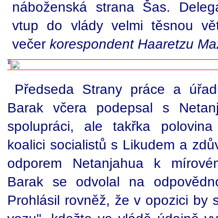
náboženská strana Šas. Delegát
vtup do vlády velmi těsnou vě
večer
korespondent Haaretzu Ma
Předseda Strany práce a úřadu
Barak včera podepsal s Netan
spolupráci, ale takřka polovina
koalici socialistů s Likudem a z
odporem Netanjahua k mírovém
Barak se odvolal na odpovědno
Prohlásil rovněž, že v opozici by