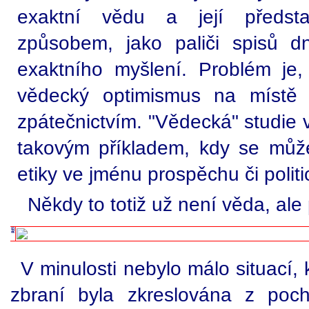
exaktní vědu a její předst
způsobem, jako paliči spisů d
exaktního myšlení. Problém je
vědecký optimismus na místě 
zpátečnictvím. "Vědecká" studie 
takovým příkladem, kdy se můž
etiky ve jménu prospěchu či politi
Někdy to totiž už není věda, ale p
V minulosti nebylo málo situací, 
zbraní byla zkreslována z poch