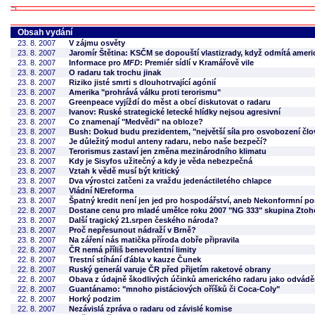
Obsah vydání
23. 8. 2007
V zájmu osvěty
23. 8. 2007
Jaromír Štětina: KSČM se dopouští vlastizrady, když odmítá ameri
23. 8. 2007
Informace pro
MFD
: Premiér sídlí v Kramářově vile
23. 8. 2007
O radaru tak trochu jinak
23. 8. 2007
Riziko jisté smrti s dlouhotrvající agónií
23. 8. 2007
Amerika "prohrává válku proti terorismu"
23. 8. 2007
Greenpeace vyjíždí do měst a obcí diskutovat o radaru
23. 8. 2007
Ivanov: Ruské strategické letecké hlídky nejsou agresivní
23. 8. 2007
Co znamenají "Medvědi" na obloze?
23. 8. 2007
Bush: Dokud budu prezidentem, "největší síla pro osvobození člov
23. 8. 2007
Je důležitý modul anteny radaru, nebo naše bezpečí?
23. 8. 2007
Terorismus zastaví jen změna mezinárodního klimatu
23. 8. 2007
Kdy je Sisyfos užitečný a kdy je věda nebezpečná
23. 8. 2007
Vztah k vědě musí být kritický
23. 8. 2007
Dva výrostci zatčeni za vraždu jedenáctiletého chlapce
23. 8. 2007
Vládní NEreforma
23. 8. 2007
Špatný kredit není jen jed pro hospodářství, aneb Nekonformní 
22. 8. 2007
Dostane cenu pro mladé umělce roku 2007 "NG 333" skupina Zto
23. 8. 2007
Další tragický 21.srpen českého národa?
23. 8. 2007
Proč nepřesunout nádraží v Brně?
23. 8. 2007
Na záření nás matička příroda dobře připravila
22. 8. 2007
ČR nemá příliš benevolentní limity
22. 8. 2007
Trestní stíhání ďábla v kauze Čunek
22. 8. 2007
Ruský generál varuje ČR před přijetím raketové obrany
22. 8. 2007
Obava z údajně škodlivých účinků amerického radaru jako odvádě
22. 8. 2007
Guantánamo: "mnoho pistáciových oříšků či Coca-Coly"
22. 8. 2007
Horký podzim
22. 8. 2007
Nezávislá zpráva o radaru od závislé komise