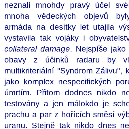
neznali mnohdy pravý účel sv
mnoha vědeckých objevů byly
armáda na desítky let utajila v
vystavila tak vojáky i obyvatels
collateral damage
. Nejspíše jako
obavy z účinků radaru by vlád
multikriteriální "Syndrom Zálivu", 
jako komplex nespecifických poru
úmrtím. Přitom dodnes nikdo ne
testovány a jen málokdo je sch
prachu a par z hořících směsí vý
uranu. Stejně tak nikdo dnes 