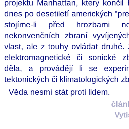
projektu Manhattan, který končil
dnes po desetiletí amerických "pre
stojíme-li před hrozbami 
nekonvenčních zbraní vyvíjených
vlast, ale z touhy ovládat druhé. Z
elektromagnetické či sonické z
děla, a provádějí li se experi
tektonických či klimatologických zb
Věda nesmí stát proti lidem.
člán
Vyt