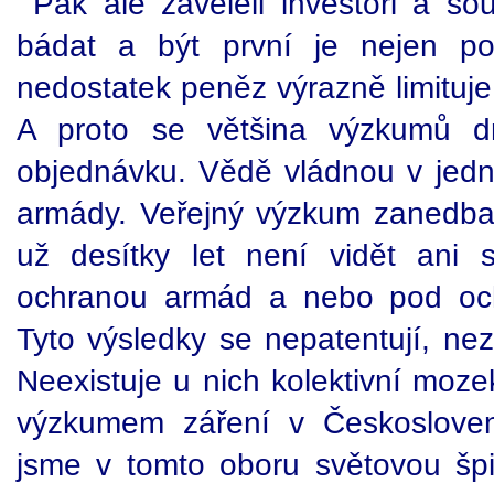
Pak ale zaveleli investoři a s
bádat a být první je nejen po
nedostatek peněz výrazně limituje
A proto se většina výzkumů d
objednávku. Vědě vládnou v jedn
armády. Veřejný výzkum zanedbal
už desítky let není vidět ani 
ochranou armád a nebo pod och
Tyto výsledky se nepatentují, nez
Neexistuje u nich kolektivní moze
výzkumem záření v Českosloven
jsme v tomto oboru světovou šp