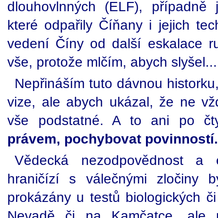
dlouhovlnných (ELF), případně j
které odpařily Číňany i jejich tec
vedení Číny od další eskalace r
vše, protože mlčím, abych slyšel...
Nepřináším tuto dávnou historku,
vize, ale abych ukázal, že ne vž
vše podstatné. A to ani po čty
právem, pochybovat povinností.
Vědecká nezodpovědnost a e
hraničízí s válečnými zločiny 
prokázány u testů biologických či
Nevadě či na Kamčatce, ale p