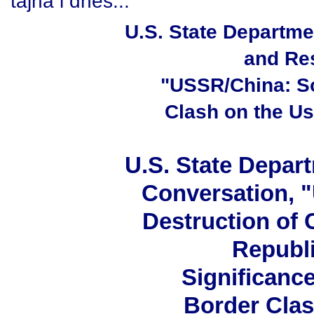
tajná i dnes...
U.S. State Departmen
and Res
"USSR/China: S
Clash on the Us
U.S. State Depa
Conversation, "
Destruction of
Republi
Significance
Border Clash