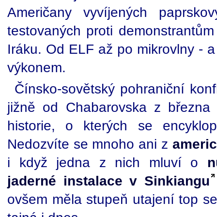
Američany vyvíjených paprskov
testovaných proti demonstrantům
Iráku. Od ELF až po mikrovlny - a 
výkonem.
Čínsko-sovětský pohraniční konf
jižně od Chabarovska z března
historie, o kterých se encyklo
Nedozvíte se mnoho ani z
americ
i když jedna z nich mluví o
n
jaderné instalace v Sinkiangu
ovšem měla stupeň utajení top s