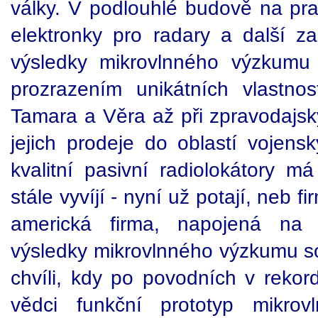
války. V podlouhlé budově na pra
elektronky pro radary a další za
výsledky mikrovlnného výzkumu 
prozrazením unikátních vlastnost
Tamara a Věra až při zpravodajsk
jejich prodeje do oblastí voje
kvalitní pasivní radiolokátory m
stále vyvíjí - nyní už potají, neb 
americká firma, napojená na v
výsledky mikrovlnného výzkumu so 
chvíli, kdy po povodních v rekor
vědci funkční prototyp mikro