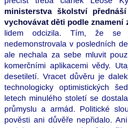
přečíst třeba článek Leoše K
ministerstva školství přednáš
vychovávat děti podle znamení 
lidem odcizila. Tím, že se
nedemonstrovala v posledních des
ale nechala za sebe mluvit pou
komerčními aplikacemi vědy. Ut
desetiletí. Vracet důvěru je dalek
technologicky optimistických š
letech minulého století se dostal
průmyslu a armád. Politické sl
pověsti ani důvěře nepřidalo. An