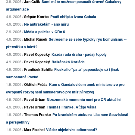
3.9. 2006 /
Jan Čulík
Sami máte možnost posoudit úroveň Gabalovy
argumentace
4.9. 2006 /
Štěpán Kotrba
Ptačí chřipka Ivana Gabala
4.9. 2006 /
Ne antiraketám - ano míru
2.9. 2006 /
Média a politika v ČRo 6
4.9. 2006 /
Michal Rusek
Setřeseme ze sebe typický rys komunismu --
přetvářku a faleš?
4.9. 2006 /
Pavel Kopecký
Každá rada drahá - padají topoly
4.9. 2006 /
Pavel Kopecký
Balkánská ikariáda
4.9. 2006 /
František Schilla
Floskuli o "patu" papouškuje už i jinak
samostatná Pavla!
1.9. 2006 /
Oldřich Průša
Kam s Gandalovičem aneb ministerstvo pro
evropský rozvoj není ministerstvo pro místní rozvoj
4.9. 2006 /
Pavel Urban
Nizozemské memento není pro ČR aktuální
4.9. 2006 /
Pavel Urban
Thomas Franke: Ať žije válka!
1.9. 2006 /
Thomas Franke
Po izraelském útoku na Libanon: Souvislosti
a perspektivy
1.9. 2006 /
Max Fischel
Vláda: objektivita odbornosti?