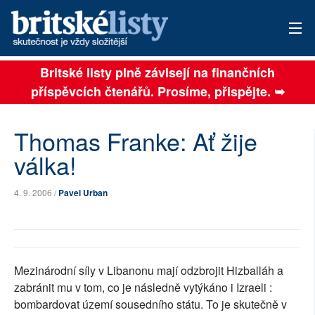
Britské listy plně závisejí na finančních
AKTUÁLNÍ VYDÁNÍ
příspěvcích čtenářů. Prosíme, přispějte. ➥
ARCHIV
Thomas Franke: Ať žije
TÉMATA
válka!
AUTOŘI
4. 9. 2006 /
Pavel Urban
PŘÍSPĚVKY NA PROVOZ
SOCIÁLNÍ SÍTĚ
PLNÁ VERZE STRÁNEK
Mezinárodní síly v Libanonu mají odzbrojit Hizballáh a
zabránit mu v tom, co je následně vytýkáno i Izraeli :
bombardovat území sousedního státu. To je skutečně v