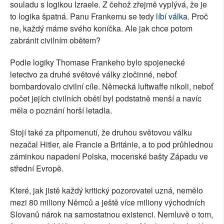
souladu s logikou Izraele. Z čehož zřejmě vyplývá, že je
to logika špatná. Panu Frankemu se tedy
líbí válka
. Proč
ne, každý máme svého koníčka. Ale jak chce potom
zabránit civilním obětem?
Podle logiky Thomase Frankeho bylo spojenecké
letectvo za druhé světové války zločinné, neboť
bombardovalo civilní cíle. Německá luftwaffe nikoli, neboť
počet jejích civilních obětí byl podstatně menší a navíc
měla o poznání horší letadla.
Stojí také za připomenutí, že druhou světovou válku
nezačal Hitler, ale Francie a Británie, a to pod průhlednou
záminkou napadení Polska, mocenské bašty Západu ve
střední Evropě.
Které, jak jistě každý kritický pozorovatel uzná, nemělo
mezi 80 miliony Němců a ještě více miliony východních
Slovanů nárok na samostatnou existenci. Nemluvě o tom,