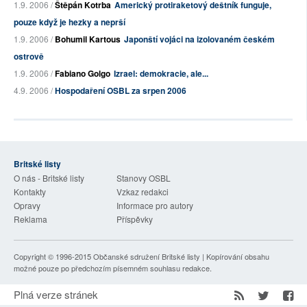
1.9. 2006 /
Štěpán Kotrba
Americký protiraketový deštník funguje,
pouze když je hezky a neprší
1.9. 2006 /
Bohumil Kartous
Japonští vojáci na izolovaném českém
ostrově
1.9. 2006 /
Fabiano Golgo
Izrael: demokracie, ale...
4.9. 2006 /
Hospodaření OSBL za srpen 2006
Britské listy
O nás - Britské listy
Stanovy OSBL
Kontakty
Vzkaz redakci
Opravy
Informace pro autory
Reklama
Příspěvky
Copyright © 1996-2015
Občanské sdružení Britské listy
| Kopírování obsahu
možné pouze po předchozím písemném souhlasu redakce.
Plná verze stránek