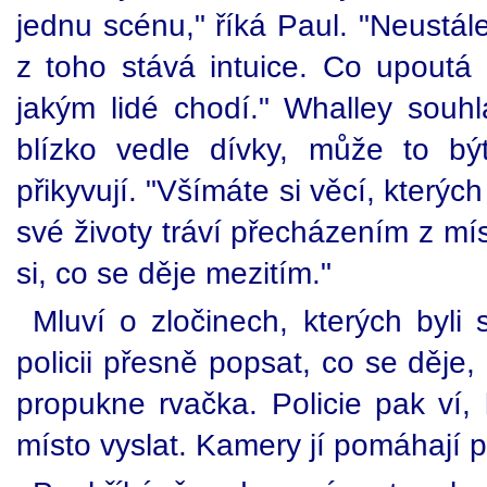
jednu scénu," říká Paul. "Neustále
z toho stává intuice. Co upoutá 
jakým lidé chodí." Whalley souhl
blízko vedle dívky, může to být
přikyvují. "Všímáte si věcí, kterých
své životy tráví přecházením z mí
si, co se děje mezitím."
Mluví o zločinech, kterých byli
policii přesně popsat, co se děje
propukne rvačka. Policie pak ví, 
místo vyslat. Kamery jí pomáhají př