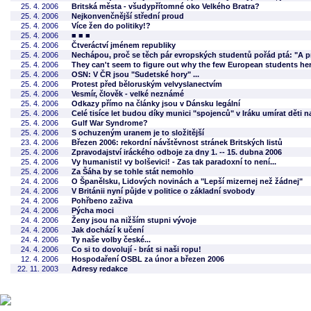
25. 4. 2006
Britská města - všudypřítomné oko Velkého Bratra?
25. 4. 2006
Nejkonvenčnější střední proud
25. 4. 2006
Více žen do politiky!?
25. 4. 2006
■ ■ ■
25. 4. 2006
Čtveráctví jménem republiky
25. 4. 2006
Nechápou, proč se těch pár evropských studentů pořád ptá: "A 
25. 4. 2006
They can't seem to figure out why the few European students he
25. 4. 2006
OSN: V ČR jsou "Sudetské hory" ...
25. 4. 2006
Protest před běloruským velvyslanectvím
25. 4. 2006
Vesmír, člověk - velké neznámé
25. 4. 2006
Odkazy přímo na články jsou v Dánsku legální
25. 4. 2006
Celé tisíce let budou díky munici "spojenců" v Iráku umírat děti 
25. 4. 2006
Gulf War Syndrome?
25. 4. 2006
S ochuzeným uranem je to složitější
23. 4. 2006
Březen 2006: rekordní návštěvnost stránek Britských listů
25. 4. 2006
Zpravodajství iráckého odboje za dny 1. -- 15. dubna 2006
25. 4. 2006
Vy humanisti! vy bolševici! - Zas tak paradoxní to není...
25. 4. 2006
Za Šáha by se tohle stát nemohlo
24. 4. 2006
O Španělsku, Lidových novinách a "Lepší mizernej než žádnej"
24. 4. 2006
V Británii nyní půjde v politice o základní svobody
24. 4. 2006
Pohřbeno zaživa
24. 4. 2006
Pýcha moci
24. 4. 2006
Ženy jsou na nižším stupni vývoje
24. 4. 2006
Jak dochází k učení
24. 4. 2006
Ty naše volby české...
24. 4. 2006
Co si to dovolují - brát si naši ropu!
12. 4. 2006
Hospodaření OSBL za únor a březen 2006
22. 11. 2003
Adresy redakce