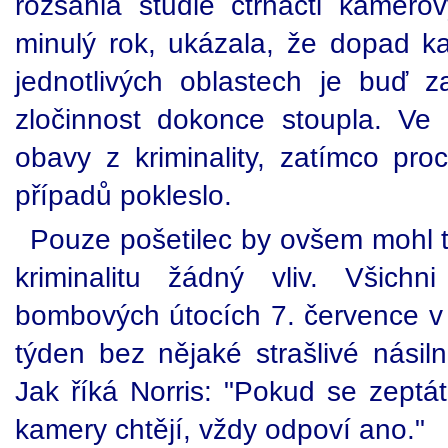
rozsáhlá studie čtrnácti kamerov
minulý rok, ukázala, že dopad ka
jednotlivých oblastech je buď 
zločinnost dokonce stoupla. Ve 
obavy z kriminality, zatímco pr
případů pokleslo.
Pouze pošetilec by ovšem mohl t
kriminalitu žádný vliv. Všich
bombových útocích 7. července 
týden bez nějaké strašlivé násil
Jak říká Norris: "Pokud se zeptát
kamery chtějí, vždy odpoví ano."