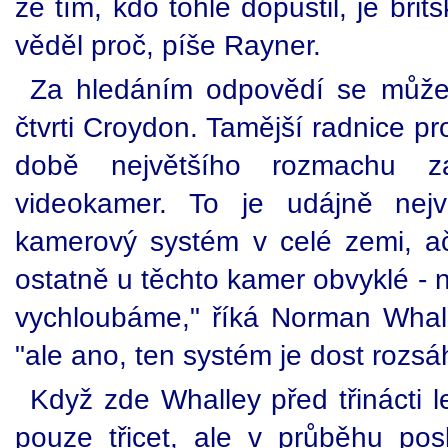
že tím, kdo tohle dopustil, je brit
věděl proč, píše Rayner.
Za hledáním odpovědí se může
čtvrti Croydon. Tamější radnice pr
době největšího rozmachu 
videokamer. To je udájně nejv
kamerový systém v celé zemi, ačk
ostatně u těchto kamer obvyklé - n
vychloubáme," říká Norman Whal
"ale ano, ten systém je dost rozsáh
Když zde Whalley před třinácti l
pouze třicet, ale v průběhu posl