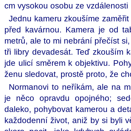
cm vysokou osobu ze vzdálenosti 1
Jednu kameru zkoušíme zaměřit na
před kavárnou. Kamera je od ta
metrů, ale to mi nebrání přečíst si
tři libry devadesát. Teď zkouším 
jde ulicí směrem k objektivu. Po
ženu sledovat, prostě proto, že ch
Normanovi to neříkám, ale na mož
je něco opravdu opojného; sed
daleko, pohybovat kamerou a detail
každodenní život, aniž by si byli 