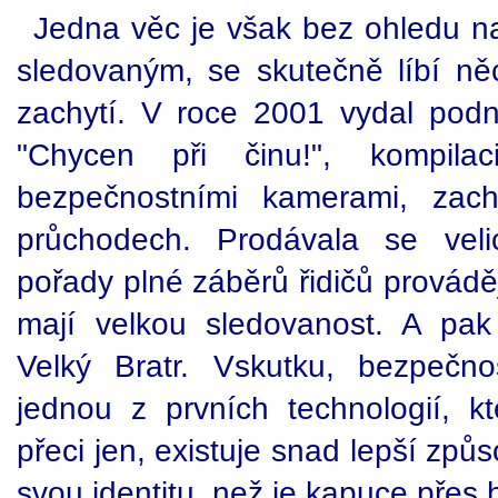
Jedna věc je však bez ohledu na
sledovaným, se skutečně líbí ně
zachytí. V roce 2001 vydal pod
"Chycen při činu!", kompil
bezpečnostními kamerami, zachy
průchodech. Prodávala se veli
pořady plné záběrů řidičů prováděj
mají velkou sledovanost. A pak
Velký Bratr. Vskutku, bezpečn
jednou z prvních technologií, kt
přeci jen, existuje snad lepší způ
svou identitu, než je kapuce přes 