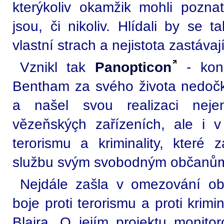
kterýkoliv okamžik mohli pozna
jsou, či nikoliv. Hlídali by se t
vlastní strach a nejistota zastávají
Vznikl tak
Panopticon
- konc
Bentham za svého života nedočk
a našel svou realizaci ne
vězeňskýçh zařízeních, ale i v
terorismu a kriminality, které 
službu svým svobodným občanů
Nejdále zašla v omezování o
boje proti terorismu a proti krimi
Blaira. O jejím projektu monitor