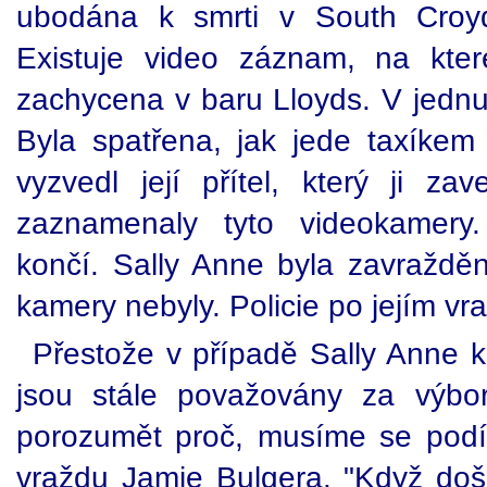
ubodána k smrti v South Croy
Existuje video záznam, na kte
zachycena v baru Lloyds. V jednu
Byla spatřena, jak jede taxíkem
vyzvedl její přítel, který ji z
zaznamenaly tyto videokamery
končí. Sally Anne byla zavražděn
kamery nebyly. Policie po jejím vra
Přestože v případě Sally Anne
jsou stále považovány za výb
porozumět proč, musíme se podív
vraždu Jamie Bulgera. "Když došl