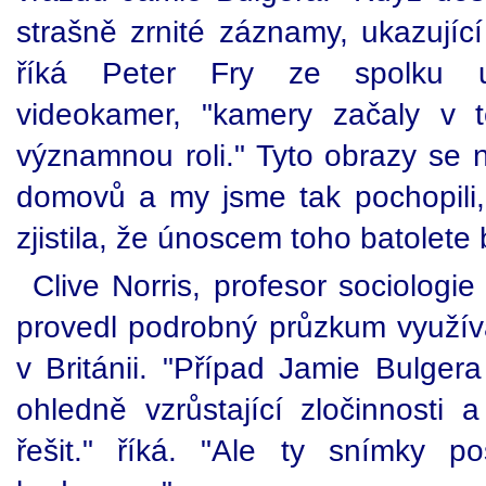
strašně zrnité záznamy, ukazující
říká Peter Fry ze spolku už
videokamer, "kamery začaly v t
významnou roli." Tyto obrazy se 
domovů a my jsme tak pochopili, 
zjistila, že únoscem toho batolete b
Clive Norris, profesor sociologie
provedl podrobný průzkum využí
v Británii. "Případ Jamie Bulger
ohledně vzrůstající zločinnosti 
řešit." říká. "Ale ty snímky pos