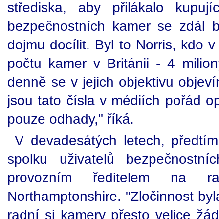
střediska, aby přilákalo kupuj
bezpečnostních kamer se zdál b
dojmu docílit. Byl to Norris, kdo 
počtu kamer v Británii - 4 milio
denně se v jejich objektivu objeví
jsou tato čísla v médiích pořád o
pouze odhady," říká.
V devadesátých letech, předtí
spolku uživatelů bezpečnostní
provozním ředitelem na r
Northamptonshire. "Zločinnost by
radní si kamery přesto velice žá