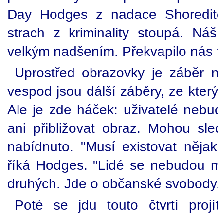
Day Hodges z nadace Shoreditch
strach z kriminality stoupá. Náš
velkým nadšením. Překvapilo nás t
Uprostřed obrazovky je záběr na 
vespod jsou dálší záběry, ze který
Ale je zde háček: uživatelé neb
ani přibližovat obraz. Mohou sle
nabídnuto. "Musí existovat nějak
říká Hodges. "Lidé se nebudou 
druhých. Jde o občanské svobody
Poté se jdu touto čtvrtí pro