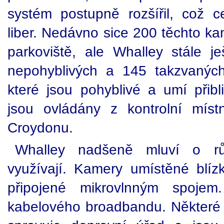
systém postupně rozšířil, což 
liber. Nedávno sice 200 těchto ka
parkoviště, ale Whalley stále j
nepohyblivých a 145 takzvaných
které jsou pohyblivé a umí přibl
jsou ovládány z kontrolní míst
Croydonu.
Whalley nadšeně mluví o rů
využívají. Kamery umístěné blízk
připojené mikrovlnným spojem
kabelového broadbandu. Některé k