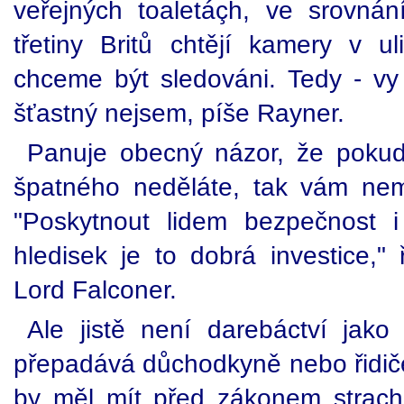
veřejných toaletáçh, ve srovn
třetiny Britů chtějí kamery v u
chceme být sledováni. Tedy - vy
šťastný nejsem, píše Rayner.
Panuje obecný názor, že pokud
špatného neděláte, tak vám nemu
"Poskytnout lidem bezpečnost 
hledisek je to dobrá investice,"
Lord Falconer.
Ale jistě není darebáctví jak
přepadává důchodkyně nebo řidiče s
by měl mít před zákonem strach