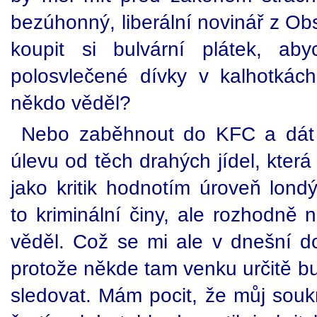
bezúhonný, liberální novinář z Obs
koupit si bulvární plátek, a
polosvlečené dívky v kalhotká
někdo věděl?
Nebo zaběhnout do KFC a dát 
úlevu od těch drahých jídel, kter
jako kritik hodnotím úroveň lond
to kriminální činy, ale rozhodně 
věděl. Což se mi ale v dnešní do
protože někde tam venku určitě b
sledovat. Mám pocit, že můj souk