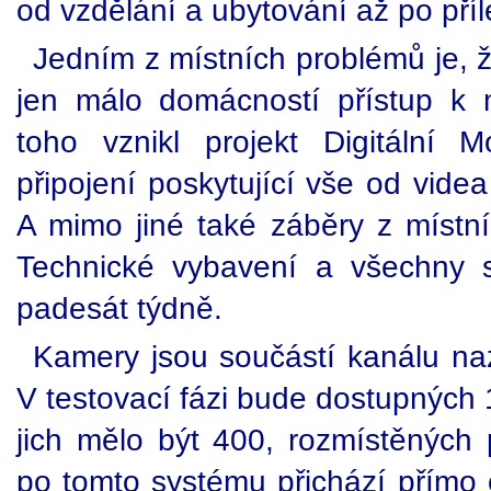
od vzdělání a ubytování až po příle
Jedním z místních problémů je, 
jen málo domácností přístup k 
toho vznikl projekt Digitální 
připojení poskytující vše od vide
A mimo jiné také záběry z místn
Technické vybavení a všechny sl
padesát týdně.
Kamery jsou součástí kanálu naz
V testovací fázi bude dostupných
jich mělo být 400, rozmístěných 
po tomto systému přichází přímo o