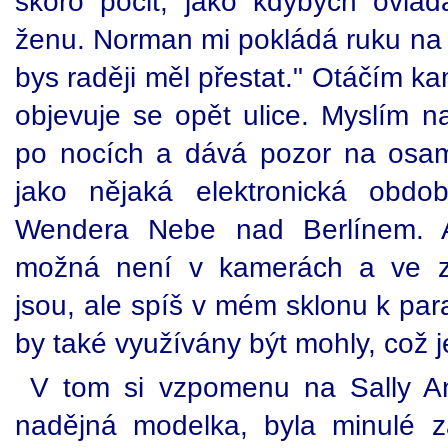
skoro pocit, jako kdybych ovlád
ženu. Norman mi pokládá ruku na 
bys raději měl přestat." Otáčím k
objevuje se opět ulice. Myslím n
po nocích a dává pozor na osa
jako nějaká elektronická obd
Wendera Nebe nad Berlínem. A
možná není v kamerách a ve z
jsou, ale spíš v mém sklonu k para
by také využívány být mohly, což j
V tom si vzpomenu na Sally A
nadějná modelka, byla minulé 