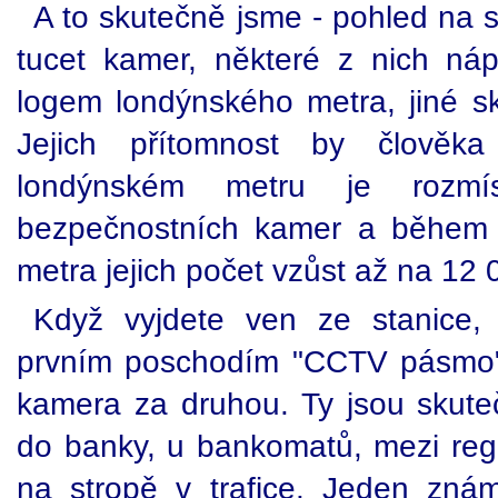
A to skutečně jsme - pohled na s
tucet kamer, některé z nich ná
logem londýnského metra, jiné sk
Jejich přítomnost by člověk
londýnském metru je rozm
bezpečnostních kamer a během pě
metra jejich počet vzůst až na 12 
Když vyjdete ven ze stanice,
prvním poschodím "CCTV pásmo",
kamera za druhou. Ty jsou skut
do banky, u bankomatů, mezi re
na stropě v trafice. Jeden zn