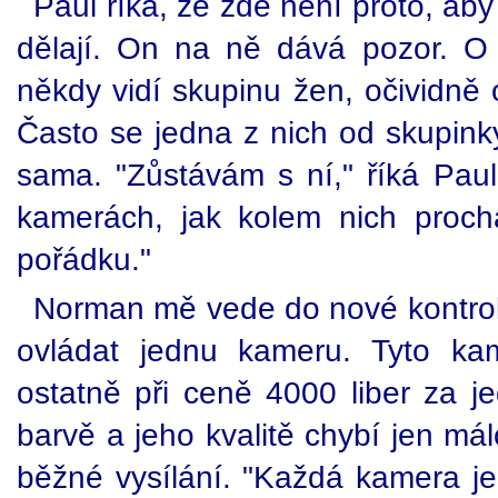
Paul říká, že zde není proto, aby
dělají. On na ně dává pozor. O
někdy vidí skupinu žen, očividně 
Často se jedna z nich od skupink
sama. "Zůstávám s ní," říká Paul, 
kamerách, jak kolem nich procház
pořádku."
Norman mě vede do nové kontrol
ovládat jednu kameru. Tyto ka
ostatně při ceně 4000 liber za j
barvě a jeho kvalitě chybí jen má
běžné vysílání. "Každá kamera je