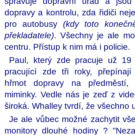
spravuje dopravní úřad a jsou
dopravy a kontrolu, zda řidiči ne
pro autobusy
(kdy toto koneč
překladatele)
. Všechny je ale mo
centru. Přístup k nim má i policie.
Paul, který zde pracuje už 19 
pracující zde tři roky, přepína
hřmot dopravy na předměstí, 
miminky. Vedle nás je zeď z vide
široká. Whalley tvrdí, že všechno 
Je ale vůbec možné zachytit vše
monitory dlouhé hodiny ? "Nez