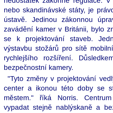
nedostatek zákonné regulace. V
nebo skandinávské státy, je prá
ústavě. Jedinou zákonnou úprav
zavádění kamer v Británii, bylo z
se k projektování staveb. Jed
výstavbu stožárů pro sítě mobilní
rychlejšího rozšíření. Důsledke
bezpečnostní kamery.
"Tyto změny v projektování vedl
center a ikonou této doby se s
městem." říká Norris. Centru
vypadat stejně nablýskaně a be