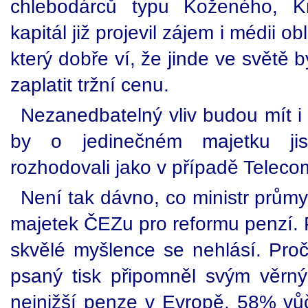
chlebodárců typu Koženého, Kr
kapitál již projevil zájem i médii 
který dobře ví, že jinde ve světě 
zaplatit tržní cenu.
Nezanedbatelný vliv budou mít i n
by o jedinečném majetku jist
rozhodovali jako v případě Telecom
Není tak dávno, co ministr průmy
majetek ČEZu pro reformu penzí. 
skvělé myšlence se nehlásí. Pro
psaný tisk připomněl svým věrn
nejnižší penze v Evropě, 58% vůč