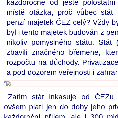
každoročně od ještě polostátn
místě otázka, proč vůbec stát 
penzí majetek ČEZ celý? Vždy by 
byl i tento majetek budován z pe
nikoliv pomyslného státu. Stát 
zbavili značného břemene, kte
rozpočtu na důchody. Privatizac
a pod dozorem veřejnosti i zahra
Zatím stát inkasuje od ČEZu r
ovšem platí jen do doby jeho pri
každoroční příjem, ale i 300 mld