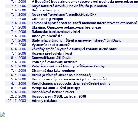
7. 4. 2006
V Budyšíně bude zítra demonstrace proti pochodu neonacistů 
7. 4. 2006
Když lobbisté obviňují novináře, že je lobbista
7. 4. 2006
Krátce o korupci
7. 4. 2006
Nová tvář "terorismu": anglické babičky
7. 4. 2006
Connecting People
7. 4. 2006
Telefonní společnosti se snaží blokovat internetové telefonován
7. 4. 2006
Ukrajina: Oranžové pokračování bez vítěze
7. 4. 2006
Rakouské bankovnictví v krizi
7. 4. 2006
Anonym prostě lže
7. 4. 2006
Stále mladý Jindřich Štreit a unavený "stařec" Jiří David
7. 4. 2006
Vyučování nebo učení?
6. 4. 2006
Zákeřný směr úmyslně oslabující komunistické hnutí
7. 4. 2006
Hozená předvolební kost
6. 4. 2006
Demystifikátor Jiří David
7. 4. 2006
Policejně evidovaní aktivisté
5. 4. 2006
Zeleně anorektická blondýna Štěpána Kotrby
7. 4. 2006
Dharmačakra jako romipen
6. 4. 2006
Afrika je víc než chudoba a beznaděj
5. 4. 2006
Hon na čarodějnice na amerických univerzitách
4. 4. 2006
Katolicismus a svoboda, dva neslučitelné pojmy
6. 4. 2006
Evropská unie a tržní principy
5. 4. 2006
Bobošíková nebude mlčet
12. 2. 2006
Hospodaření OSBL za leden 2006
22. 11. 2003
Adresy redakce