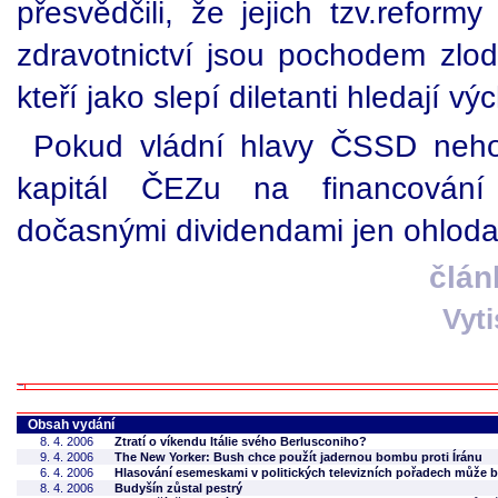
přesvědčili, že jejich tzv.reform
zdravotnictví jsou pochodem zlo
kteří jako slepí diletanti hledají v
Pokud vládní hlavy ČSSD nehod
kapitál ČEZu na financování
dočasnými dividendami jen ohloda
člán
Vyt
Obsah vydání
8. 4. 2006
Ztratí o víkendu Itálie svého Berlusconiho?
9. 4. 2006
The New Yorker: Bush chce použít jadernou bombu proti Íránu
6. 4. 2006
Hlasování esemeskami v politických televizních pořadech může 
8. 4. 2006
Budyšín zůstal pestrý