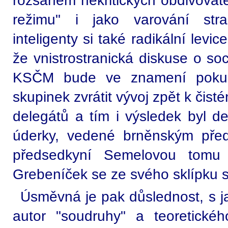
rozsahem nekritických obdivovat
režimu" i jako varování stran
inteligenty si také radikální levi
že vnistrostranická diskuse o so
KSČM bude ve znamení pokusu
skupinek zvrátit vývoj zpět k čist
delegátů a tím i výsledek byl d
úderky, vedené brněnským pře
předsedkyní Semelovou tomu 
Grebeníček se ze svého sklípku s
Úsměvná je pak důslednost, s j
autor "soudruhy" a teoretické