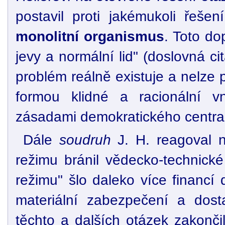
postavil proti jakémukoli řeše
monolitní organismus
. Toto do
jevy a normální lid" (doslovná ci
problém reálně existuje a nelze 
formou klidné a racionální vn
zásadami demokratického centra
Dále
soudruh
J. H. reagoval n
režimu bránil vědecko-technické
režimu" šlo daleko více financí
materiální zabezpečení a dostat
těchto a dalších otázek zakonči