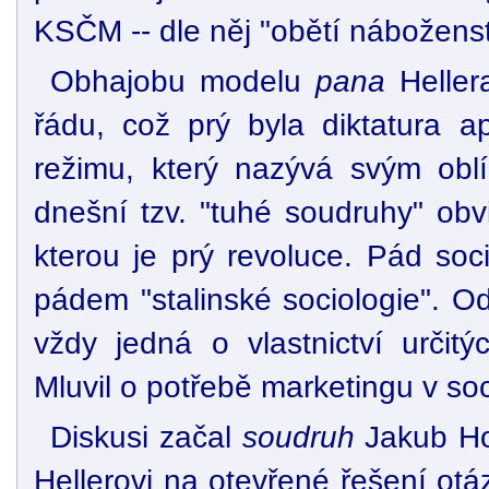
KSČM -- dle něj "obětí náboženst
Obhajobu modelu
pana
Hellera
řádu, což prý byla diktatura a
režimu, který nazývá svým obl
dnešní tzv. "tuhé soudruhy" obv
kterou je prý revoluce. Pád soc
pádem "stalinské sociologie". Ods
vždy jedná o vlastnictví určit
Mluvil o potřebě marketingu v soc
Diskusi začal
soudruh
Jakub Hol
Hellerovi na otevřené řešení ot