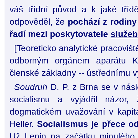
váš třídní původ a k jaké tříd
odpověděl, že
pochází z rodiny
řadí mezi poskytovatele
služeb
[Teoreticko analytické pracovi
odborným orgánem aparátu
členské základny -- ústřednímu vý
Soudruh
D. P. z Brna se v násl
socialismu a vyjádřil názo
dogmatickém uvažování v kapital
Heller.
Socialismus je přece od 
Už Lenin na začátku minulého st