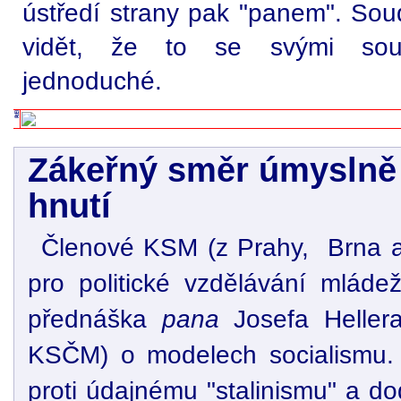
ústředí strany pak "panem". Soudr
vidět, že to se svými sou
jednoduché.
Zákeřný směr úmyslně 
hnutí
Členové KSM (z Prahy, Brna a 
pro politické vzdělávání mlád
přednáška
pana
Josefa Hellera
KSČM) o modelech socialismu.
proti údajnému "stalinismu" a 