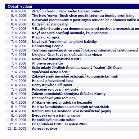
Obsah vydání
8. 4. 2006
Ztratí o víkendu Itálie svého Berlusconiho?
9. 4. 2006
The New Yorker: Bush chce použít jadernou bombu proti Íránu
6. 4. 2006
Hlasování esemeskami v politických televizních pořadech může 
8. 4. 2006
Budyšín zůstal pestrý
7. 4. 2006
V Budyšíně bude zítra demonstrace proti pochodu neonacistů 
7. 4. 2006
Když lobbisté obviňují novináře, že je lobbista
7. 4. 2006
Krátce o korupci
7. 4. 2006
Nová tvář "terorismu": anglické babičky
7. 4. 2006
Connecting People
7. 4. 2006
Telefonní společnosti se snaží blokovat internetové telefonován
7. 4. 2006
Ukrajina: Oranžové pokračování bez vítěze
7. 4. 2006
Rakouské bankovnictví v krizi
7. 4. 2006
Anonym prostě lže
7. 4. 2006
Stále mladý Jindřich Štreit a unavený "stařec" Jiří David
7. 4. 2006
Vyučování nebo učení?
6. 4. 2006
Zákeřný směr úmyslně oslabující komunistické hnutí
7. 4. 2006
Hozená předvolební kost
6. 4. 2006
Demystifikátor Jiří David
7. 4. 2006
Policejně evidovaní aktivisté
5. 4. 2006
Zeleně anorektická blondýna Štěpána Kotrby
7. 4. 2006
Dharmačakra jako romipen
6. 4. 2006
Afrika je víc než chudoba a beznaděj
5. 4. 2006
Hon na čarodějnice na amerických univerzitách
4. 4. 2006
Katolicismus a svoboda, dva neslučitelné pojmy
6. 4. 2006
Evropská unie a tržní principy
5. 4. 2006
Bobošíková nebude mlčet
12. 2. 2006
Hospodaření OSBL za leden 2006
22. 11. 2003
Adresy redakce