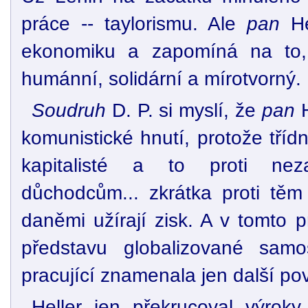
práce -- taylorismu. Ale
pan
He
ekonomiku a zapomíná na to,
humánní, solidární a mírotvorný.
Soudruh
D. P. si myslí, že
pan
H
komunistické hnutí, protože tříd
kapitalisté a to proti nez
důchodcům... zkrátka proti těm
daněmi užírají zisk. A v tomto 
představu globalizované samo
pracující znamenala jen další pov
Heller jen překrucoval výroky