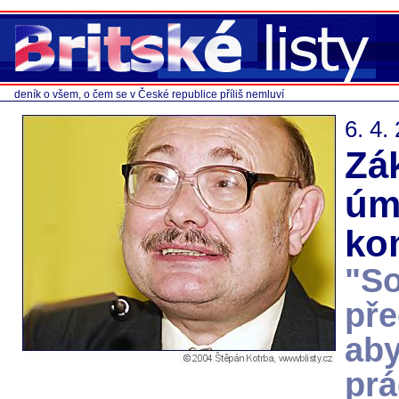
deník o všem, o čem se v České republice příliš nemluví
6. 4.
Zá
úm
ko
"So
pře
aby
prá