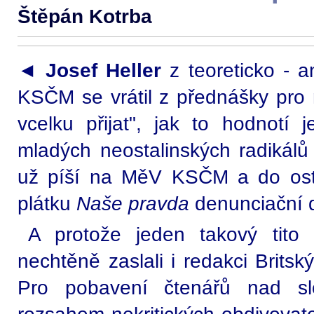
Štěpán Kotrba
◄
Josef Heller
z teoreticko - a
KSČM se vrátil z přednášky pro 
vcelku přijat", jak to hodnotí 
mladých neostalinských radikálů
už píší na MěV KSČM a do ost
plátku
Naše pravda
denunciační d
A protože jeden takový tito
nechtěně zaslali i redakci Britský
Pro pobavení čtenářů nad sl