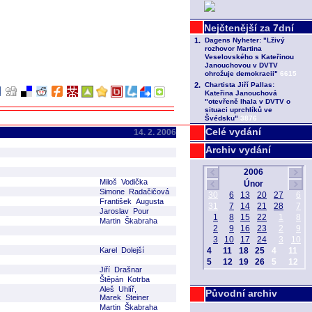
Celé vydání
14. 2. 2006
Archiv vydání
Miloš Vodička
Simone Radačičová
František Augusta
Jaroslav Pour
Martin Škabraha
Karel Dolejší
Jiří Drašnar
Štěpán Kotrba
Aleš Uhlíř,
Původní archiv
Marek Steiner
Martin Škabraha