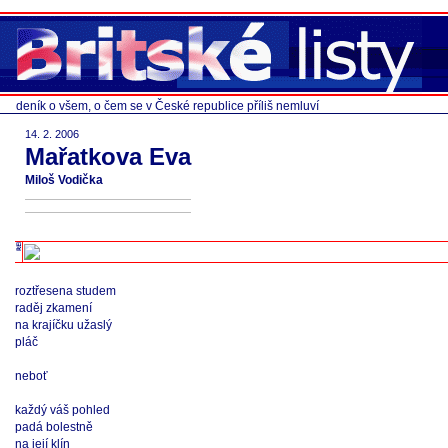
deník o všem, o čem se v České republice příliš nemluví
14. 2. 2006
Mařatkova Eva
Miloš Vodička
roztřesena studem
raděj zkamení
na krajíčku užaslý
pláč
neboť
každý váš pohled
padá bolestně
na její klín