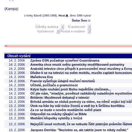
(Kampa)
z knihy Básně (1965-1989),
Host
, Brno 1996 vybral
Štefan Švec
články autora
O autorovi
Vytisknout
Poslat e-mailem
Obsah vydání
14. 2. 2006
Zpráva OSN požaduje uzavření Guantánama
14. 2. 2006
Amerika chce vnutit světu geneticky modifikované potraviny
14. 2. 2006
Arabská televize chce přispět k porozumění mezi muslimy a Evr
13. 2. 2006
Díváte-li se na televizi na svém mobilu, musíte zaplatit koncesio
14. 2. 2006
Mařatkova Eva
14. 2. 2006
Francie vyšetřuje údajné mučení teroristů
14. 2. 2006
Učitelé, počítače a gramotnost
14. 2. 2006
Kdysi bylo rouhání proti Bohu největším zločinem...
14. 2. 2006
Oč jde nám, "mladým, poněkud radikálněji naladěným myslitelům
13. 2. 2006
Británie: Muslimové debatují v televizi
13. 2. 2006
Britská armáda se obává pomsty za video, na němž vojáci bijí Irá
13. 2. 2006
Útok na Írán by stál tisíce životů a vedl by k širšímu konfliktu
13. 2. 2006
Za co se bude v novém mediálním světě platit
13. 2. 2006
Odpovědi na otázky týkající se Bible
13. 2. 2006
Mediální křepelky vyletěly z hnízd
13. 2. 2006
Nejvyšší soud rozhodl, že se nebude řídit platným právním řáde
13. 2. 2006
Jacques Derrida: "Nezlobte se, ale takhle jsem to nikdy neřekl."