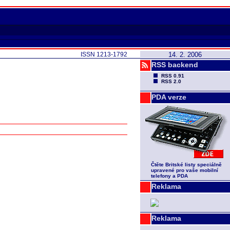
ISSN 1213-1792
14. 2. 2006
RSS backend
RSS 0.91
RSS 2.0
PDA verze
Čtěte Britské listy speciálně
upravené pro vaše mobilní
telefony a PDA
Reklama
Reklama