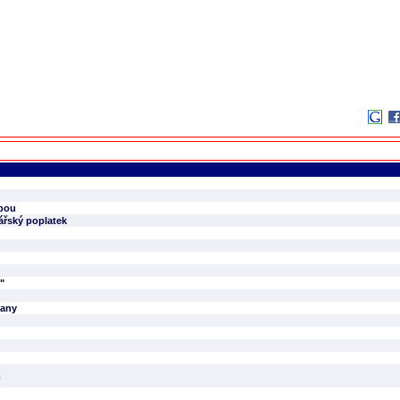
opou
nářský poplatek
"
čany
m