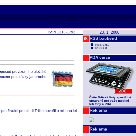
ISSN 1213-1792
23. 1. 2006
RSS backend
RSS 0.91
RSS 2.0
PDA verze
oposud provizorního uložiště
řencem pro otázky jaderného
Čtěte Britské listy speciálně
upravené pro vaše mobilní
telefony a PDA
Reklama
ro životní prostředí Trittin hovořil o milionu let
Reklama