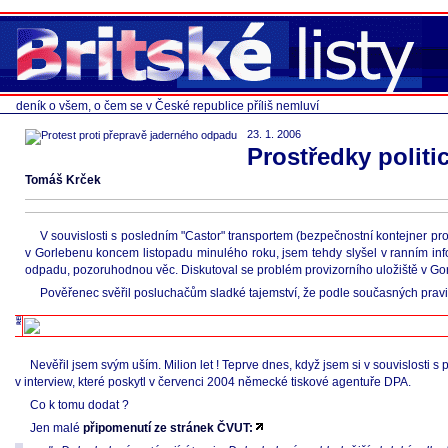
deník o všem, o čem se v České republice příliš nemluví
23. 1. 2006
Prostředky polit
Tomáš Krček
V souvislosti s posledním "Castor" transportem (bezpečnostní kontejner pr
v Gorlebenu koncem listopadu minulého roku, jsem tehdy slyšel v ranním in
odpadu, pozoruhodnou věc. Diskutoval se problém provizorního uložiště v Go
Pověřenec svěřil posluchačům sladké tajemství, že podle současných pravi
Nevěřil jsem svým uším. Milion let ! Teprve dnes, když jsem si v souvislosti s pro
v interview, které poskytl v červenci 2004 německé tiskové agentuře DPA.
Co k tomu dodat ?
Jen malé
připomenutí ze stránek ČVUT: