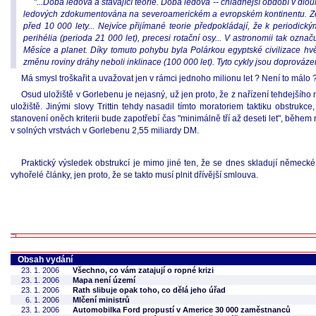
"...Doba ledová a stávající teorie. Doba ledová -- chladnější období v d
ledových zdokumentována na severoamerickém a evropském kontinentu. Ze z
před 10 000 lety... Nejvíce přijímané teorie předpokládají, že k perio
perihélia (perioda 21 000 let), precesi rotační osy... V astronomii tak o
Měsíce a planet. Díky tomuto pohybu byla Polárkou egyptské civilizace hv
změnu roviny dráhy neboli inklinace (100 000 let). Tyto cykly jsou doprová
Má smysl troškařit a uvažovat jen v rámci jednoho milionu let ? Není to málo 
Osud uložiště v Gorlebenu je nejasný, už jen proto, že z nařízení tehdejšího m
uložiště. Jinými slovy Trittin tehdy nasadil tímto moratoriem taktiku obstruk
stanovení oněch kriterii bude zapotřebí čas "minimálně tří až deseti let", běh
v solných vrstvách v Gorlebenu 2,55 miliardy DM.
Praktický výsledek obstrukcí je mimo jiné ten, že se dnes skladují německ
vyhořelé články, jen proto, že se takto musí plnit dřívější smlouva.
Obsah vydání
23. 1. 2006
Všechno, co vám zatajují o ropné krizi
23. 1. 2006
Mapa není území
23. 1. 2006
Rath slibuje opak toho, co dělá jeho úřad
6. 1. 2006
Mlčení ministrů
23. 1. 2006
Automobilka Ford propustí v Americe 30 000 zaměstnanců