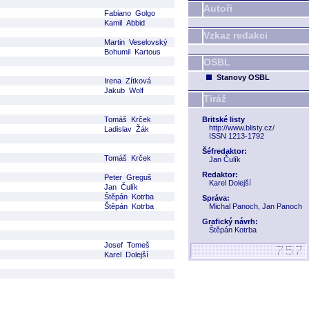
Autoři
Fabiano Golgo
Kamil Abbid
Vzkaz redakci
Martin Veselovský
Bohumil Kartous
OSBL
Stanovy OSBL
Irena Zítková
Jakub Wolf
Tiráž
Tomáš Krček
Britské listy
http://www.blisty.cz/
Ladislav Žák
ISSN 1213-1792
Šéfredaktor:
Tomáš Krček
Jan Čulík
Redaktor:
Peter Greguš
Karel Dolejší
Jan Čulík
Štěpán Kotrba
Správa:
Štěpán Kotrba
Michal Panoch, Jan Panoch
Grafický návrh:
Štěpán Kotrba
Josef Tomeš
Karel Dolejší