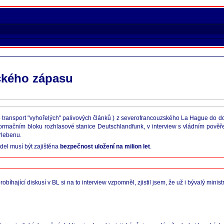
ického zápasu
o transport "vyhořelých" palivových článků ) z severofrancouzského La Hague do d
formačním bloku rozhlasové stanice Deutschlandfunk, v interview s vládním pově
rlebenu.
del musí být zajištěna
bezpečnost uložení na milion let
.
bíhající diskusí v BL si na to interview vzpomněl, zjistil jsem, že už i bývalý ministr p