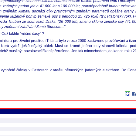
louhoperiodických změnách klimatu charakteristické růstem polárního ledu i horskýc
námých period jde o 41 000 let a 100 000 let, pravděpodobně budou existovat i 
dickým změnám klimatu dochází díky pravidelným změnám parametrů oběžné dráhy
značujeme kuželový pohyb zemské osy s periodou 25 725 roků (tzv. Platonský rok).
ězda Thuban ze souhvězdí Draka. (26 000 let), změnu sklonu zemské osy (41 000 
zeny změnami zahřívání Země Sluncem..."
? Což takhle "věčné časy" ?
inistra pro životní prostředí Trittina bylo v roce 2000 zastaveno prověřování a říze
ce, která vydrží ještě nějaký pátek. Musí se kromě jiného tedy stanovit kriteria,
em nichž musí být povolovací řízení přerušeno. Jen tak mimochodem, do konce roku 
é vyhořelé články v Castorech v areálu německých jaderných elektráren. Do Gorl