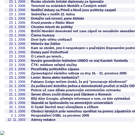
23. 1. 2006
Rusko obvinilo britské diplomaty ze špionáže
23. 1. 2006
Teroristé na stránkách Mediáře a Českých médií
23. 1. 2006
Nedělní debaty na Primě a Nově jsou politicky zaujaté
23. 1. 2006
Sedmička v neděli 22. ledna
23. 1. 2006
Dokažte svá tvrzení, pane Abbide
23. 1. 2006
Krutá pravda o Rádiu Wave
23. 1. 2006
Chceme mluvit do politiky
23. 1. 2006
Britští liberální demokraté teď zase zápolí se sexuálním skandál
23. 1. 2006
Čierne humory
23. 1. 2006
Dost bylo střetu civilizací!
23. 1. 2006
Hitlerův dar židům
23. 1. 2006
Kam se obrátit, jste-li nespokojeni s pražskými Dopravními podn
23. 1. 2006
Dolary paní Osthoffové
23. 1. 2006
O Letech po letech...
23. 1. 2006
Novým generálním ředitelem UNIDO se stal Kandeh Yumkella
23. 1. 2006
ČTK: médium veřejné služby
23. 1. 2006
Prostředky politického zápasu
23. 1. 2006
Zpravodajství iráckého odboje za dny 16. - 31. prosince 2005
23. 1. 2006
Lenin: Ikona alebo karikatúra?
20. 1. 2006
Fabiano Golgo terčem útoků, že prý "prozrazuje důvěrnosti"
21. 1. 2006
Za poškození dobrého jména a demokratické pověsti si může O
21. 1. 2006
Policie už zase dělala pravicovým extremistům ochranku
21. 1. 2006
Server
iDnes
zrušil diskusi pod článkem o Romech
20. 1. 2006
Bílý dům Googlu: předejte informace o tom, co kdo vyhledává
20. 1. 2006
Skandál se špehováním na amerických universitách
20. 1. 2006
O české šlechtě mezi včerejškem a zítřkem
20. 1. 2006
Obránci lidských práv nemohou spoléhat na pomoc západních v
2. 1. 2006
Hospodaření OSBL za prosinec 2005
22. 11. 2003
Adresy redakce