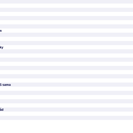
em
iky
DS sama
lád