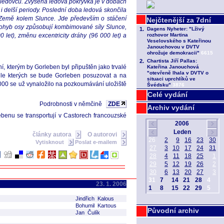
h ledovců. Zvýšená ledová pokrývka je v dobách
delší periody. Poslední doba ledová skončila
 Země kolem Slunce. Jde především o stáčení
 Pohyb osy způsobují kombimované síly Slunce,
let), změnu excentricity dráhy (96 000 let) a
ní, kterým by Gorleben byl připuštěn jako trvalé
 podle kterých se bude Gorleben posuzovat a na
2000 se už vynaložilo na pozkoumávání uložiště
Celé vydání
Podrobnosti v němčině
ZDE
Archiv vydání
ebenu se transportují v Castorech francouzské
články autora
O autorovi
Vytisknout
Poslat e-mailem
23. 1. 2006
Jindřich Kalous
Bohumil Kartous
Původní archiv
Jan Čulík