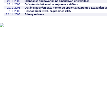
20. 1. 2006
Skandál se špehováním na amerických universitách
20. 1. 2006
O české šlechtě mezi včerejškem a zítřkem
20. 1. 2006
Obránci lidských práv nemohou spoléhat na pomoc západních v
2. 1. 2006
Hospodaření OSBL za prosinec 2005
22. 11. 2003
Adresy redakce