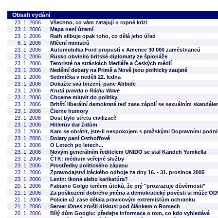
Obsah vydání
23. 1. 2006
Všechno, co vám zatajují o ropné krizi
23. 1. 2006
Mapa není území
23. 1. 2006
Rath slibuje opak toho, co dělá jeho úřad
6. 1. 2006
Mlčení ministrů
23. 1. 2006
Automobilka Ford propustí v Americe 30 000 zaměstnanců
23. 1. 2006
Rusko obvinilo britské diplomaty ze špionáže
23. 1. 2006
Teroristé na stránkách Mediáře a Českých médií
23. 1. 2006
Nedělní debaty na Primě a Nově jsou politicky zaujaté
23. 1. 2006
Sedmička v neděli 22. ledna
23. 1. 2006
Dokažte svá tvrzení, pane Abbide
23. 1. 2006
Krutá pravda o Rádiu Wave
23. 1. 2006
Chceme mluvit do politiky
23. 1. 2006
Britští liberální demokraté teď zase zápolí se sexuálním skandál
23. 1. 2006
Čierne humory
23. 1. 2006
Dost bylo střetu civilizací!
23. 1. 2006
Hitlerův dar židům
23. 1. 2006
Kam se obrátit, jste-li nespokojeni s pražskými Dopravními podn
23. 1. 2006
Dolary paní Osthoffové
23. 1. 2006
O Letech po letech...
23. 1. 2006
Novým generálním ředitelem UNIDO se stal Kandeh Yumkella
23. 1. 2006
ČTK: médium veřejné služby
23. 1. 2006
Prostředky politického zápasu
23. 1. 2006
Zpravodajství iráckého odboje za dny 16. - 31. prosince 2005
23. 1. 2006
Lenin: Ikona alebo karikatúra?
20. 1. 2006
Fabiano Golgo terčem útoků, že prý "prozrazuje důvěrnosti"
21. 1. 2006
Za poškození dobrého jména a demokratické pověsti si může O
21. 1. 2006
Policie už zase dělala pravicovým extremistům ochranku
21. 1. 2006
Server
iDnes
zrušil diskusi pod článkem o Romech
20. 1. 2006
Bílý dům Googlu: předejte informace o tom, co kdo vyhledává