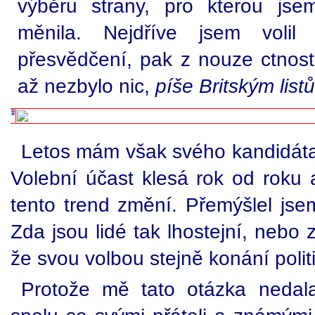
výběru strany, pro kterou jse
měnila. Nejdříve jsem volil
přesvědčení, pak z nouze ctnost
až nezbylo nic,
píše Britským list
Letos mám však svého kandidáta j
Volební účast klesá rok od roku 
tento trend změní. Přemýšlel jse
Zda jsou lidé tak lhostejní, nebo 
že svou volbou stejně konání politi
Protože mě tato otázka nedala