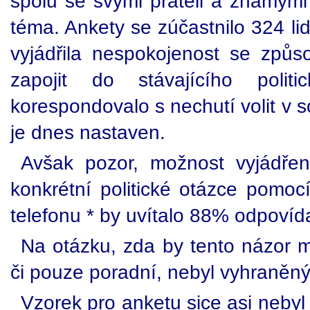
spolu se svými přáteli a známými
téma. Ankety se zúčastnilo 324 li
vyjádřila nespokojenost se způ
zapojit do stávajícího poli
korespondovalo s nechutí volit v 
je dnes nastaven.
Avšak pozor, možnost vyjádře
konkrétní politické otázce pomoc
telefonu * by uvítalo 88% odpovída
Na otázku, zda by tento názor mě
či pouze poradní, nebyl vyhraněný
Vzorek pro anketu sice asi nebyl 