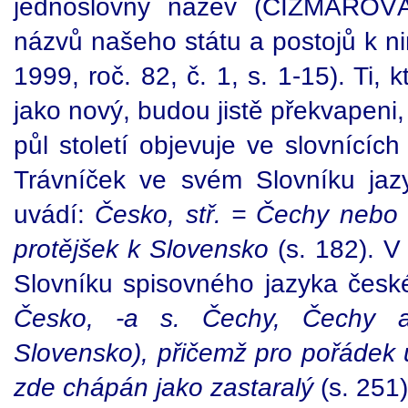
jednoslovný název (ČIŽMAROVÁ,
názvů našeho státu a postojů k n
1999, roč. 82, č. 1, s. 1-15). Ti,
jako nový, budou jistě překvapeni,
půl století objevuje ve slovnícíc
Trávníček ve svém Slovníku ja
uvádí:
Česko, stř. = Čechy nebo
protějšek k Slovensko
(s. 182). V
Slovníku spisovného jazyka česk
Česko, -a s. Čechy, Čechy 
Slovensko), přičemž pro pořádek 
zde chápán jako zastaralý
(s. 251)