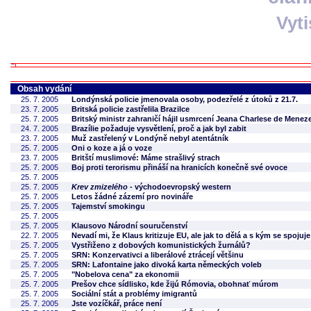
Vyt
Obsah vydání
25. 7. 2005
Londýnská policie jmenovala osoby, podezřelé z útoků z 21.7.
23. 7. 2005
Britská policie zastřelila Brazilce
25. 7. 2005
Britský ministr zahraničí hájil usmrcení Jeana Charlese de Menez
24. 7. 2005
Brazílie požaduje vysvětlení, proč a jak byl zabit
23. 7. 2005
Muž zastřelený v Londýně nebyl atentátník
25. 7. 2005
Oni o koze a já o voze
23. 7. 2005
Britští muslimové: Máme strašlivý strach
25. 7. 2005
Boj proti terorismu přináší na hranicích konečně své ovoce
25. 7. 2005
25. 7. 2005
Krev zmizelého
- východoevropský western
25. 7. 2005
Letos žádné zázemí pro novináře
25. 7. 2005
Tajemství smokingu
25. 7. 2005
25. 7. 2005
Klausovo Národní souručenství
22. 7. 2005
Nevadí mi, že Klaus kritizuje EU, ale jak to dělá a s kým se spojuje
25. 7. 2005
Vystřiženo z dobových komunistických žurnálů?
25. 7. 2005
SRN: Konzervativci a liberálové ztrácejí většinu
25. 7. 2005
SRN: Lafontaine jako divoká karta německých voleb
25. 7. 2005
"Nobelova cena" za ekonomii
25. 7. 2005
Prešov chce sídlisko, kde žijú Rómovia, obohnať múrom
25. 7. 2005
Sociální stát a problémy imigrantů
25. 7. 2005
Jste vozíčkář, práce není