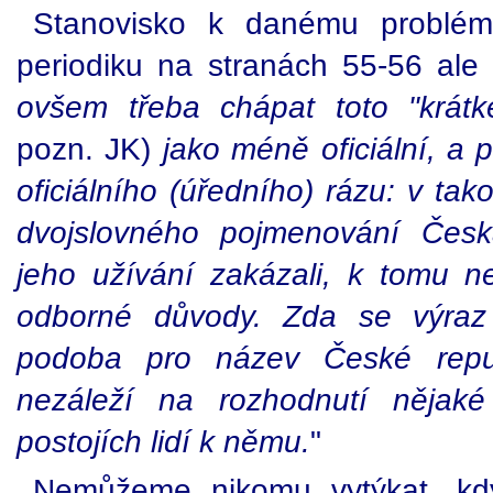
Stanovisko k danému problé
periodiku na stranách 55-56 al
ovšem třeba chápat toto "krát
pozn. JK)
jako méně oficiální, a 
oficiálního (úředního) rázu: v ta
dvojslovného pojmenování Česk
jeho užívání zakázali, k tomu 
odborné důvody. Zda se výraz
podoba pro název České repu
nezáleží na rozhodnutí nějaké
postojích lidí k němu.
"
Nemůžeme nikomu vytýkat, kd