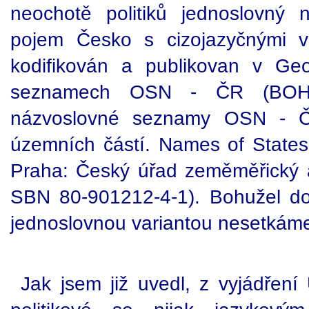
neochotě politiků jednoslovný 
pojem Česko s cizojazyčnými va
kodifikován a publikovan v Geo
seznamech OSN - ČR (BOHÁČ
názvoslovné seznamy OSN - ČR
územních částí. Names of States a
Praha: Český úřad zeměměřický a 
SBN 80-901212-4-1). Bohužel 
jednoslovnou variantou nesetkám
Jak jsem již uvedl, z vyjádřen