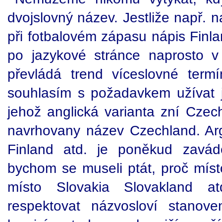
dvojslovný název. Jestliže např. n
při fotbalovém zápasu nápis Finla
po jazykové stránce naprosto v
převládá trend víceslovné termí
souhlasím s požadavkem užívat 
jehož anglická varianta zní Czec
navrhovany název Czechland. Ar
Finland atd. je poněkud zavád
bychom se museli ptát, proč mí
místo Slovakia Slovakland 
respektovat názvosloví stanov