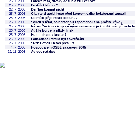
25. 7. 2005
Panská rasa, divoký odsun a zlí Čechové
25. 7. 2005
Postřílet Němce?
22. 7. 2005
Der Tag kommt nicht
25. 7. 2005
Okupanti utekli ještě před koncem války, kolaboranti zůstali
25. 7. 2005
Co mělo přijít místo odsunu?
25. 7. 2005
Soucit s těmi, co nemohou zapomenout na prožité křivdy
25. 7. 2005
Název Česko s cizojazyčnými variantami je kodifikován již řadu le
25. 7. 2005
Ať žije bordel a nikdy jinak!
25. 7. 2005
Hus -- chaot a kruťas?
25. 7. 2005
Ferndando Pereira byl zavražděn!
25. 7. 2005
SRN: Deficit i letos přes 3 %
4. 7. 2005
Hospodaření OSBL za červen 2005
22. 11. 2003
Adresy redakce