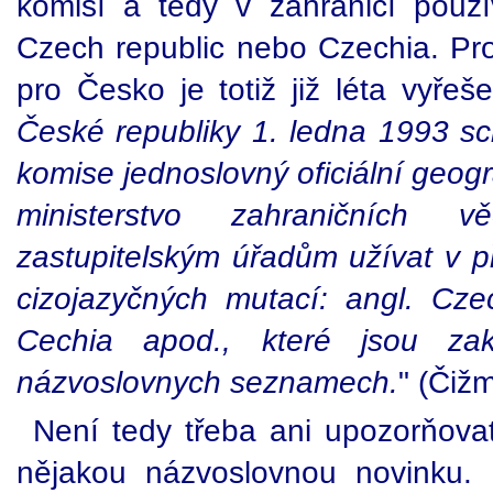
komisí a tedy v zahraničí použív
Czech republic nebo Czechia. Pr
pro Česko je totiž již léta vyřeše
České republiky 1. ledna 1993 sc
komise jednoslovný oficiální geog
ministerstvo zahraničních 
zastupitelským úřadům užívat v p
cizojazyčných mutací: angl. Czec
Cechia apod., které jsou zak
názvoslovnych seznamech.
" (Čiž
Není tedy třeba ani upozorňovat
nějakou názvoslovnou novinku.