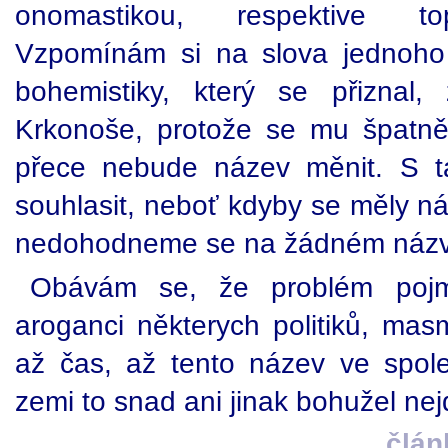
onomastikou, respektive to
Vzpomínám si na slova jednoho 
bohemistiky, který se přiznal
Krkonoše, protože se mu špatně 
přece nebude název měnit. S t
souhlasit, neboť kdyby se měly náz
nedohodneme se na žádném názvu
Obávám se, že problém poj
aroganci některych politiků, masm
až čas, až tento název ve spole
zemi to snad ani jinak bohužel nej
člán