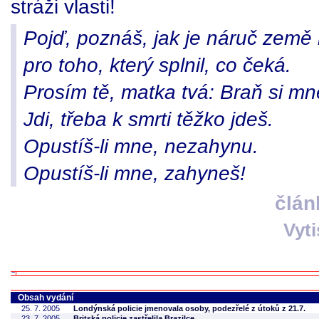
stráži vlasti!
Pojď, poznáš, jak je náruč zem
pro toho, který splnil, co čeká.
Prosím tě, matka tvá: Braň si mn
Jdi, třeba k smrti těžko jdeš.
Opustíš-li mne, nezahynu.
Opustíš-li mne, zahyneš!
člán
Vyt
Obsah vydání
25. 7. 2005
Londýnská policie jmenovala osoby, podezřelé z útoků z 21.7.
23. 7. 2005
Britská policie zastřelila Brazilce