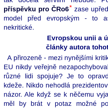
příspěvku pro ČRo6
zase upředn
model před evropským - to as
nekritické.
Evropskou unii a ú
články autora toho
A přirozeně - mezi nynějšími kritik
EU nikdy veřejně nezapochybovali
různé lidi spojuje? Je to opra
kdeže. Nikdo nehodlá prezidentovi
názor. Ale když se k něčemu vyja
měl by brát v potaz možné pol