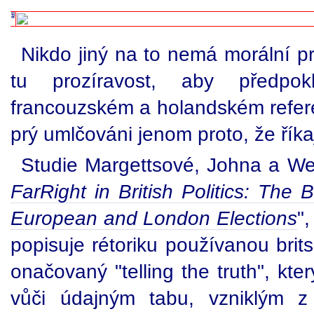
Nikdo jiný na to nemá morální pr
tu prozíravost, aby předpo
francouzském a holandském refere
prý umlčováni jenom proto, že řík
Studie Margettsové, Johna a Wei
FarRight in British Politics: Th
European and London Elections
"
popisuje rétoriku používanou brits
onačovaný "telling the truth", kt
vůči údajným tabu, vzniklým 