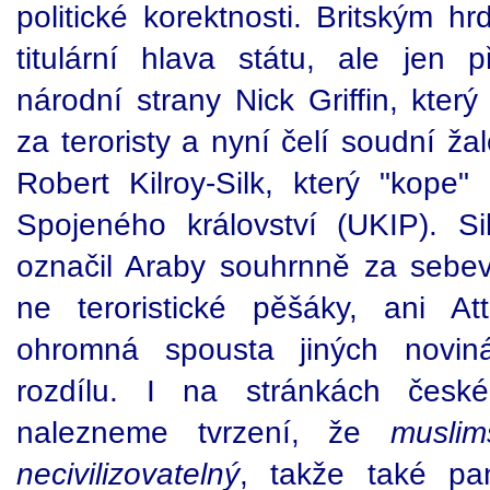
politické korektnosti. Britským h
titulární hlava státu, ale jen 
národní strany Nick Griffin, kter
za teroristy a nyní čelí soudní ža
Robert Kilroy-Silk, který "kope"
Spojeného království (UKIP). Sil
označil Araby souhrnně za sebev
ne teroristické pěšáky, ani A
ohromná spousta jiných novin
rozdílu. I na stránkách česk
nalezneme tvrzení, že
musli
necivilizovatelný
, takže také p