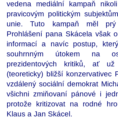
vedena mediální kampaň nikoli
pravicovým politickým subjektům
unie. Tuto kampaň měl prý 
Prohlášení pana Skácela však 
informací a navíc postup, kter
souhrnným útokem na oso
prezidentových kritiků, ať u
(teoreticky) bližší konzervativec
vzdálený sociální demokrat Micha
všichni zmiňovaní pánové i jed
protože kritizovat na rodné h
Klaus a Jan Skácel.