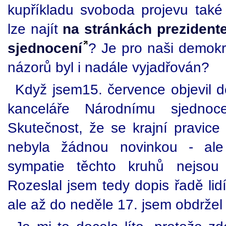
kupříkladu svoboda projevu také 
lze najít
na stránkách preziden
sjednocení
? Je pro naši demokra
názorů byl i nadále vyjadřován?
Když jsem15. července objevil d
kanceláře Národnímu sjednoc
Skutečnost, že se krajní pravice
nebyla žádnou novinkou - ale
sympatie těchto kruhů nejsou 
Rozeslal jsem tedy dopis řadě lidí 
ale až do neděle 17. jsem obdrže