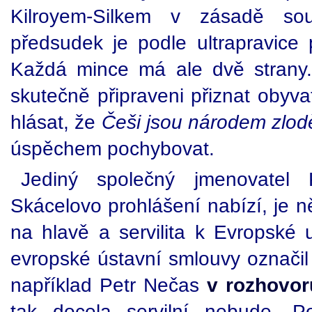
Kilroyem-Silkem v zásadě sou
předsudek je podle ultrapravice
Každá mince má ale dvě strany.
skutečně připraveni přiznat obyv
hlásat, že
Češi jsou národem zlod
úspěchem pochybovat.
Jediný společný jmenovatel K
Skácelovo prohlášení nabízí, je 
na hlavě a servilita k Evropské 
evropské ústavní smlouvy označil
například Petr Nečas
v rozhovor
tak docela servilní nebude. P