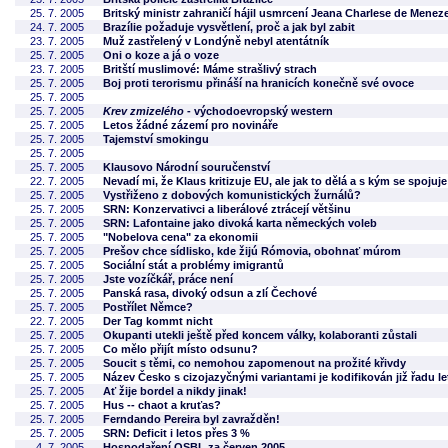
25. 7. 2005
Britský ministr zahraničí hájil usmrcení Jeana Charlese de Menez
24. 7. 2005
Brazílie požaduje vysvětlení, proč a jak byl zabit
23. 7. 2005
Muž zastřelený v Londýně nebyl atentátník
25. 7. 2005
Oni o koze a já o voze
23. 7. 2005
Britští muslimové: Máme strašlivý strach
25. 7. 2005
Boj proti terorismu přináší na hranicích konečně své ovoce
25. 7. 2005
25. 7. 2005
Krev zmizelého
- východoevropský western
25. 7. 2005
Letos žádné zázemí pro novináře
25. 7. 2005
Tajemství smokingu
25. 7. 2005
25. 7. 2005
Klausovo Národní souručenství
22. 7. 2005
Nevadí mi, že Klaus kritizuje EU, ale jak to dělá a s kým se spojuje
25. 7. 2005
Vystřiženo z dobových komunistických žurnálů?
25. 7. 2005
SRN: Konzervativci a liberálové ztrácejí většinu
25. 7. 2005
SRN: Lafontaine jako divoká karta německých voleb
25. 7. 2005
"Nobelova cena" za ekonomii
25. 7. 2005
Prešov chce sídlisko, kde žijú Rómovia, obohnať múrom
25. 7. 2005
Sociální stát a problémy imigrantů
25. 7. 2005
Jste vozíčkář, práce není
25. 7. 2005
Panská rasa, divoký odsun a zlí Čechové
25. 7. 2005
Postřílet Němce?
22. 7. 2005
Der Tag kommt nicht
25. 7. 2005
Okupanti utekli ještě před koncem války, kolaboranti zůstali
25. 7. 2005
Co mělo přijít místo odsunu?
25. 7. 2005
Soucit s těmi, co nemohou zapomenout na prožité křivdy
25. 7. 2005
Název Česko s cizojazyčnými variantami je kodifikován již řadu le
25. 7. 2005
Ať žije bordel a nikdy jinak!
25. 7. 2005
Hus -- chaot a kruťas?
25. 7. 2005
Ferndando Pereira byl zavražděn!
25. 7. 2005
SRN: Deficit i letos přes 3 %
4. 7. 2005
Hospodaření OSBL za červen 2005