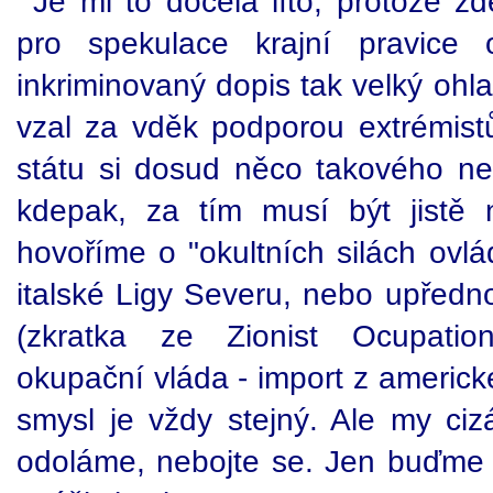
Je mi to docela líto, protože zd
pro spekulace krajní pravice
inkriminovaný dopis tak velký ohla
vzal za vděk podporou extrémist
státu si dosud něco takového ne
kdepak, za tím musí být jistě 
hovoříme o "okultních silách ovlá
italské Ligy Severu, nebo upřed
(zkratka ze Zionist Ocupatio
okupační vláda - import z americké
smysl je vždy stejný. Ale my ciz
odoláme, nebojte se. Jen buďme b