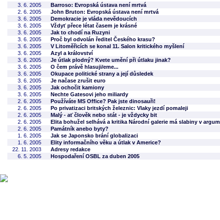
3. 6. 2005
Barroso: Evropská ústava není mrtvá
2. 6. 2005
John Bruton: Evropská ústava není mrtvá
3. 6. 2005
Demokracie je vláda nevědoucích
3. 6. 2005
Vždyť přece létat časem je krásné
3. 6. 2005
Jak to chodí na Ruzyni
3. 6. 2005
Proč byl odvolán ředitel Českého krasu?
3. 6. 2005
V Litoměřicích se konal 11. Salon kritického myšlení
3. 6. 2005
Azyl a království
3. 6. 2005
Je útlak plodný? Kvete umění při útlaku jinak?
3. 6. 2005
O čem právě hlasuji/eme...
3. 6. 2005
Okupace politické strany a její důsledek
3. 6. 2005
Je načase zrušit euro
3. 6. 2005
Jak ochočit kamiony
3. 6. 2005
Nechte Gatesovi jeho miliardy
2. 6. 2005
Používáte MS Office? Pak jste dinosauři!
2. 6. 2005
Po privatizaci britských železnic: Vlaky jezdí pomaleji
2. 6. 2005
Malý - ať člověk nebo stát - je vždycky bit
2. 6. 2005
Elita bohužel selhává a kritika Národní galerie má slabiny v argu
2. 6. 2005
Památník anebo byty?
1. 6. 2005
Jak se Japonsko brání globalizaci
1. 6. 2005
Elity informačního věku a útlak v Americe?
22. 11. 2003
Adresy redakce
6. 5. 2005
Hospodaření OSBL za duben 2005