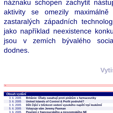
náznaku schopen zachytit nástu
aktivity se omezily maximálně
zastaralých západních technologi
jako například neexistence konku
jsou v zemích bývalého social
dodnes.
Vyt
Obsah vydání
3. 6. 2005
Británie: Úřady zasahují proti pirátům s farmaceutiky
3. 6. 2005
United Islands of Control & Profit podruhé?
3. 6. 2005
Děti žijící v blízkosti vedení vysokého napětí trpí leukémií
5. 6. 2005
Vzkazuje vám Jeremy Paxman
3. 6. 2005
Poučení z francouzského a nizozemského NE