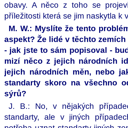
obavy. A něco z toho se projevil
příležitosti která se jim naskytla k 
M. W.: Myslíte že tento problé
aspekt? Že lidé v těchto zemích c
- jak jste to sám popisoval - bu
mizí něco z jejich národních i
jejich národních měn, nebo ja
standarty skoro na všechno o
sýrů?
J. B.: No, v nějakých případe
standarty, ale v jiných případe
potřeba uznat standarty jiných ze