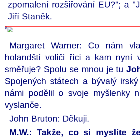
zpomalení rozšiřování EU?"; a "J
Jiří Staněk.
Margaret Warner: Co nám vlas
holandští voliči říci a kam nyní
směřuje? Spolu se mnou je tu
Jo
Spojených státech a bývalý irský
námi podělil o svoje myšlenky n
vyslanče.
John Bruton: Děkuji.
M.W.: Takže, co si myslíte že