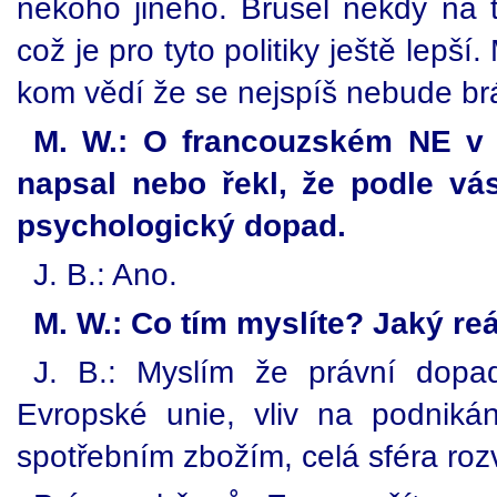
někoho jiného. Brusel někdy na t
což je pro tyto politiky ještě lep
kom vědí že se nejspíš nebude brá
M. W.: O francouzském NE v r
napsal nebo řekl, že podle vá
psychologický dopad.
J. B.: Ano.
M. W.: Co tím myslíte? Jaký reá
J. B.: Myslím že právní dopa
Evropské unie, vliv na podnik
spotřebním zbožím, celá sféra ro