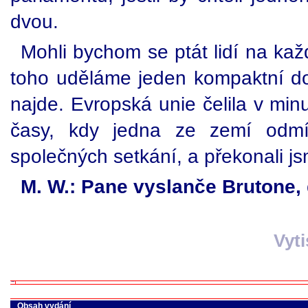
dvou.
Mohli bychom se ptát lidí na kaž
toho uděláme jeden kompaktní d
najde. Evropská unie čelila v min
časy, kdy jedna ze zemí odmít
společných setkání, a překonali js
M. W.: Pane vyslanče Brutone, 
Vyt
Obsah vydání