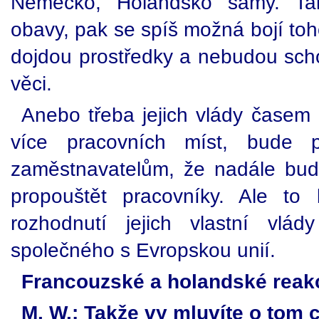
Německo, Holandsko samy. Takž
obavy, pak se spíš možná bojí toh
dojdou prostředky a nebudou scho
věci.
Anebo třeba jejich vlády časem 
více pracovních míst, bude po
zaměstnavatelům, že nadále bud
propouštět pracovníky. Ale t
rozhodnutí jejich vlastní vl
společného s Evropskou unií.
Francouzské a holandské reak
M. W.: Takže vy mluvíte o tom c