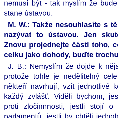
nemusí být - tak myslím že bud
stane ústavou.
M. W.: Takže nesouhlasíte s těm
nazývat to ústavou. Jen skut
Znovu projednejte části toho, c
celku jako dohody, buďte trochu
J. B.: Nemyslím že dojde k ně
protože tohle je nedělitelný cel
někteří navrhují, vzít jednotlivé 
každý zvlášť. Viděli bychom, jes
proti zločinnnosti, jestli stojí 
parlamentů, jestli by chtěli jedno