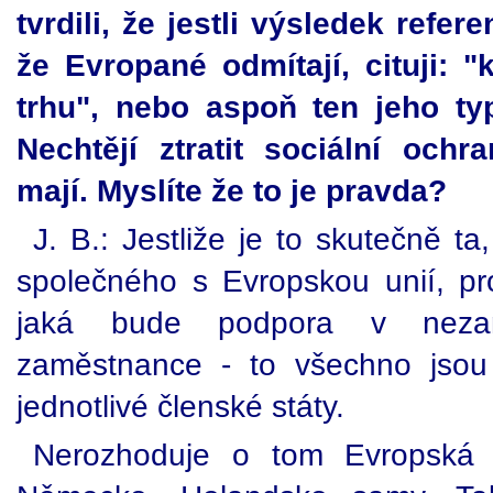
tvrdili, že jestli výsledek refer
že Evropané odmítají, cituji: 
trhu", nebo aspoň ten jeho ty
Nechtějí ztratit sociální och
mají. Myslíte že to je pravda?
J. B.: Jestliže je to skutečně t
společného s Evropskou unií, pro
jaká bude podpora v nezam
zaměstnance - to všechno jsou 
jednotlivé členské státy.
Nerozhoduje o tom Evropská u