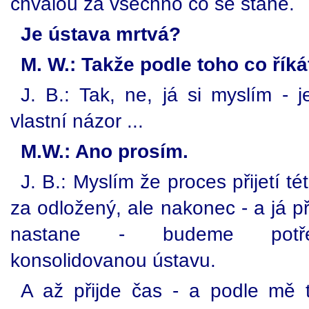
chválou za všechno co se stane.
Je ústava mrtvá?
M. W.: Takže podle toho co říkát
J. B.: Tak, ne, já si myslím - j
vlastní názor ...
M.W.: Ano prosím.
J. B.: Myslím že proces přijetí t
za odložený, ale nakonec - a já 
nastane - budeme potřeb
konsolidovanou ústavu.
A až přijde čas - a podle mě 