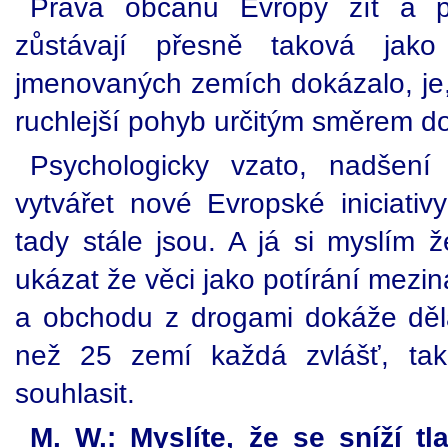
Práva občanů Evropy žít a p
zůstávají přesně taková ja
jmenovaných zemích dokázalo, je, 
ruchlejší pohyb určitým směrem do
Psychologicky vzato, nadšení
vytvářet nové Evropské iniciativy
tady stále jsou. A já si myslím 
ukázat že věci jako potírání mezin
a obchodu z drogami dokáže děl
než 25 zemí každá zvlášť, ta
souhlasit.
M. W.: Myslíte, že se sníží tl