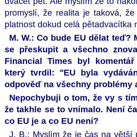
dvacet pět. Ale myslím že to nako
promyslí, že realita je taková, ž
platnost dokud celá pětadvacítka
M. W.: Co bude EU dělat teď? M
se přeskupit a všechno znov
Financial Times byl komentář
který tvrdil: "EU byla vydává
odpověď na všechny problémy 
Nepochybuji o tom, že vy s tím 
že takhle se to vnímalo. Není č
co EU je a co EU není?
J. B.: Myslím že je čas na větší 