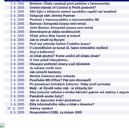
3. 6. 2005
Británie: Úřady zasahují proti pirátům s farmaceutiky
3. 6. 2005
United Islands of Control & Profit podruhé?
3. 6. 2005
Děti žijící v blízkosti vedení vysokého napětí trpí leukémií
5. 6. 2005
Vzkazuje vám Jeremy Paxman
3. 6. 2005
Poučení z francouzského a nizozemského NE
3. 6. 2005
Barroso: Evropská ústava není mrtvá
2. 6. 2005
John Bruton: Evropská ústava není mrtvá
3. 6. 2005
Demokracie je vláda nevědoucích
3. 6. 2005
Vždyť přece létat časem je krásné
3. 6. 2005
Jak to chodí na Ruzyni
3. 6. 2005
Proč byl odvolán ředitel Českého krasu?
3. 6. 2005
V Litoměřicích se konal 11. Salon kritického myšlení
3. 6. 2005
Azyl a království
3. 6. 2005
Je útlak plodný? Kvete umění při útlaku jinak?
3. 6. 2005
O čem právě hlasuji/eme...
3. 6. 2005
Okupace politické strany a její důsledek
3. 6. 2005
Je načase zrušit euro
3. 6. 2005
Jak ochočit kamiony
3. 6. 2005
Nechte Gatesovi jeho miliardy
2. 6. 2005
Používáte MS Office? Pak jste dinosauři!
2. 6. 2005
Po privatizaci britských železnic: Vlaky jezdí pomaleji
2. 6. 2005
Malý - ať člověk nebo stát - je vždycky bit
2. 6. 2005
Elita bohužel selhává a kritika Národní galerie má slabiny v argu
2. 6. 2005
Památník anebo byty?
1. 6. 2005
Jak se Japonsko brání globalizaci
1. 6. 2005
Elity informačního věku a útlak v Americe?
22. 11. 2003
Adresy redakce
6. 5. 2005
Hospodaření OSBL za duben 2005