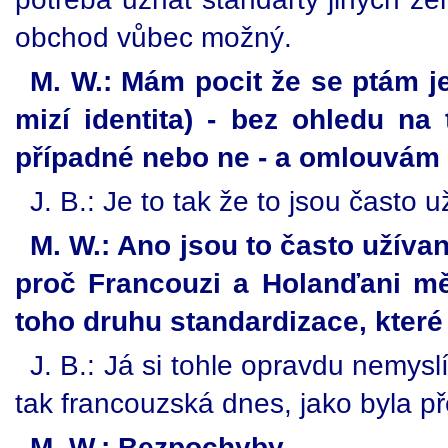
obchod vůbec možný.
M. W.: Mám pocit že se ptám jes
mizí identita) - bez ohledu na t
případné nebo ne - a omlouvám s
J. B.: Je to tak že to jsou často u
M. W.: Ano jsou to často užívan
proč Francouzi a Holanďani měl
toho druhu standardizace, které
J. B.: Já si tohle opravdu nemysl
tak francouzská dnes, jako byla před
M. W.: Bezpochyby.