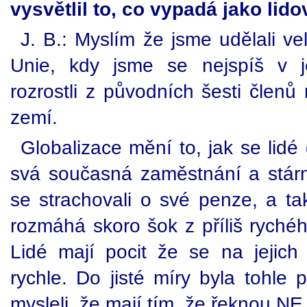
vysvětlil to, co vypadá jako lid
J. B.: Myslím že jsme udělali vel
Unie, kdy jsme se nejspíš v 
rozrostli z původních šesti člen
zemí.
Globalizace mění to, jak se lidé d
svá současná zaměstnání a stárnu
se strachovali o své penze, a ta
rozmáhá skoro šok z příliš ryché
Lidé mají pocit že se na jejich
rychle. Do jisté míry byla tohle pr
mysleli, že mají tím, že řeknou NE,