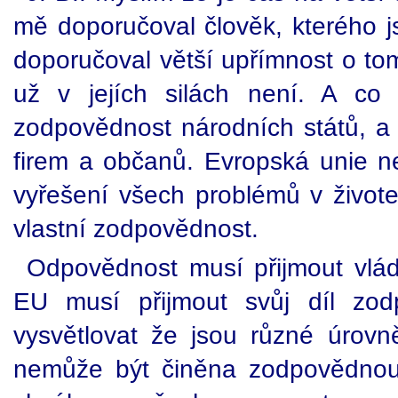
mě doporučoval člověk, kterého js
doporučoval větší upřímnost o to
už v jejích silách není. A co
zodpovědnost národních států, a
firem a občanů. Evropská unie 
vyřešení všech problémů v životec
vlastní zodpovědnost.
Odpovědnost musí přijmout vlády
EU musí přijmout svůj díl zod
vysvětlovat že jsou různé úrov
nemůže být činěna zodpovědnou