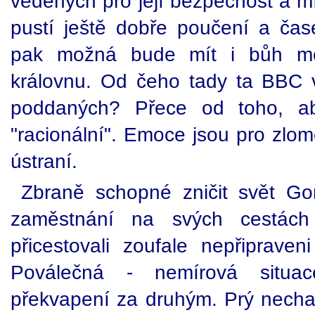
vedených pro její bezpečnost a mí
pustí ještě dobře poučení a čas
pak možná bude mít i bůh mo
královnu. Od čeho tady ta BBC v
poddaných? Přece od toho, ab
"racionální". Emoce jsou pro zl
ústraní.
Zbraně schopné zničit svět Go
zaměstnání na svých cestách 
přicestovali zoufale nepřipraven
Poválečná - nemírová situa
překvapení za druhým. Prý nechat 