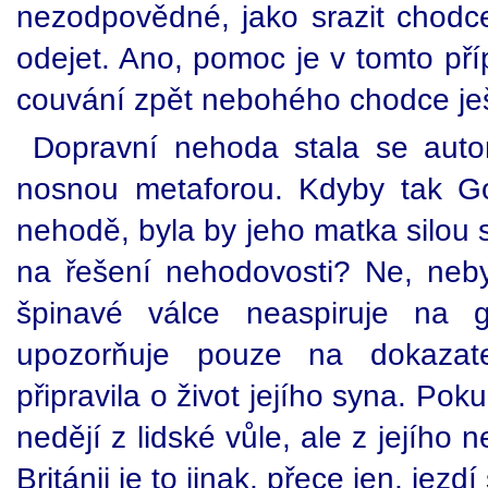
nezodpovědné, jako srazit chodc
odejet. Ano, pomoc je v tomto pří
couvání zpět nebohého chodce ješ
Dopravní nehoda stala se auto
nosnou metaforou. Kdyby tak Go
nehodě, byla by jeho matka silou 
na řešení nehodovosti? Ne, neby
špinavé válce neaspiruje na g
upozorňuje pouze na dokazatel
připravila o život jejího syna. Po
nedějí z lidské vůle, ale z jejího
Británii je to jinak, přece jen, jezdí