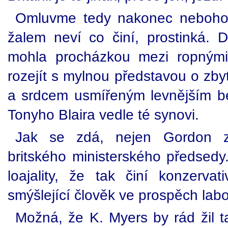
Omluvme tedy nakonec neboho
žalem neví co činí, prostinká. D
mohla procházkou mezi ropnými 
rozejít s mylnou představou o zby
a srdcem usmířeným levnějším ben
Tonyho Blaira vedle té synovi.
Jak se zdá, nejen Gordon zt
britského ministerského předsed
loajality, že tak činí konzerva
smýšlející člověk ve prospěch labo
Možná, že K. Myers by rád žil t