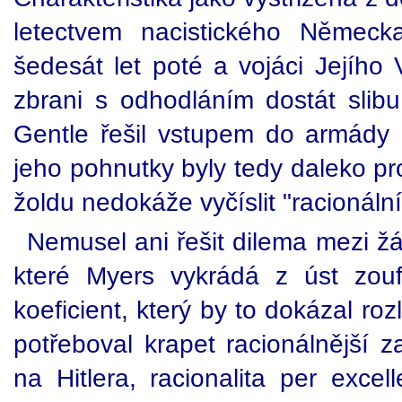
letectvem nacistického Německ
šedesát let poté a vojáci Jejího 
zbrani s odhodláním dostát slibu
Gentle řešil vstupem do armády
jeho pohnutky byly tedy daleko pr
žoldu nedokáže vyčíslit "racionáln
Nemusel ani řešit dilema mezi ž
které Myers vykrádá z úst zouf
koeficient, který by to dokázal roz
potřeboval krapet racionálnější
na Hitlera, racionalita per exce