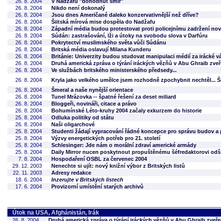
26. 8. 2004
V Nadžafu "dohodnut smír"
26. 8. 2004
Nikdo není dokonalý
26. 8. 2004
Jsou dnes Američané daleko konzervativnější než dříve?
26. 8. 2004
Šiitská mírová mise dospěla do Nadžafu
26. 8. 2004
Západní média budou protestovat proti policejnímu zadržení nov
26. 8. 2004
Súdán: zastrašování, lži a útoky na svobodu slova v Darfúru
26. 8. 2004
Pokrytectví muslimského světa vůči Súdánu
26. 8. 2004
Britská média oslavují Milana Kunderu
26. 8. 2004
Británie: Univerzity budou studovat manipulaci médií za irácké v
26. 8. 2004
Druhá americká zpráva o týrání iráckých vězňů v Abu Ghraib zve
26. 8. 2004
Ve službách britského ministerského předsedy...
26. 8. 2004
Kryla jako velkého umělce jsem rozhodně zpochybnit nechtěl... Š
26. 8. 2004
Šmeral a naše nynější orientace
26. 8. 2004
Tunel Mrázovka -- špatné řešení za deset miliard
26. 8. 2004
Bloggeři, novináři, citace a právo
26. 8. 2004
Bohumínské Léto-kruhy 2004 začaly exkurzem do historie
25. 8. 2004
Odluka politiky od státu
26. 8. 2004
Naši oligarchové
25. 8. 2004
Studenti žádají vypracování řádné koncepce pro správu budov 
25. 8. 2004
Výzvy energetických potřeb pro 21. století
25. 8. 2004
Schlesinger: Jde nám o morální zdraví americké armády
25. 8. 2004
Daily Mirror nucen poskytnout propuštěnému šéfredaktorovi odško
7. 8. 2004
Hospodaření OSBL za červenec 2004
29. 12. 2003
Nenechte si ujít: nový knižní výbor z Britských listů
22. 11. 2003
Adresy redakce
18. 6. 2004
Inzerujte v Britských listech
17. 6. 2004
Provizorní umístění starých archivů
Útok na USA, Afghánistán, Irák
26. 8. 2004
Druhá americká zpráva o týrání iráckých vězňů v Abu Ghraib zveř