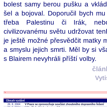
bolest samy berou pušku a vkláda
šel a bojoval. Doporučil bych mu 
třeba Palestinu či Irák, n
civilizovanému světu udržovat ten
je ještě možné přesvědčit matky m
a smyslu jejich smrti. Měl by si v
s Blairem nevyhráli příští volby.
člán
Vyt
Obsah vydání
26. 8. 2004
V Praze se zprovozňuje součást zhoubného dopravního řešení