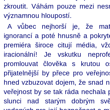
zkroutit. Váhám pouze mezi nes
významnou hloupostí.
A vůbec nejhorší je, že mat
ignorancí a poté hnusně a pokry
premiéra široce citují média, vž
iracionální! Je vskutku neprof
promlouvat člověka s krutou o
přijatelnější by přece pro veřejnos
hned vzbuzovat dojem, že snad n
veřejnost by se tak ráda nechala 
slunci nad starým dobrým svě