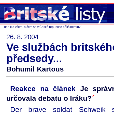
deník o všem, o čem se v České republice příliš nemluví
26. 8. 2004
Ve službách britskéh
předsedy...
Bohumil Kartous
Reakce na článek
Je správ
určovala debatu o Iráku?
Der brave soldat Schweik st