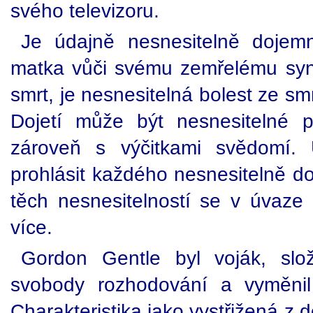
svého televizoru.
Je údajně nesnesitelně dojemn
matka vůči svému zemřelému synov
smrt, je nesnesitelná bolest ze smr
Dojetí může být nesnesitelné p
zároveň s výčitkami svědomí.
prohlásit každého nesnesitelně d
těch nesnesitelností se v úvaz
více.
Gordon Gentle byl voják, slož
svobody rozhodování a vyměnil j
Charakteristika jako vystřižená 