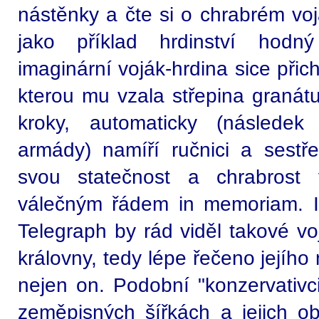
nástěnky a čte si o chrabrém voj
jako příklad hrdinství hodn
imaginární voják-hrdina sice přic
kterou mu vzala střepina granátu
kroky, automaticky (následek 
armády) namíří ručnici a sestře
svou statečnost a chrabrost
válečným řádem in memoriam. 
Telegraph by rád viděl takové vo
královny, tedy lépe řečeno jejího
nejen on. Podobní "konzervativci
zeměpisných šířkách a jejich obh