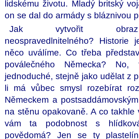
lidskému životu. Mladý britský voj
on se dal do armády s bláznivou p
Jak vytvořit obraz os
neospravedlnitelného? Historie j
něco uválíme. Co třeba předsta
poválečného Německa? No, 
jednoduché, stejně jako udělat z p
li má vůbec smysl rozebírat roz
Německem a postsaddámovským I
na stěnu opakovaně. A co takhle 
vám ta podobnost s hlídko
povědomá? Jen se ty plastelín