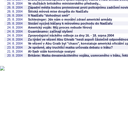
26. 8. 2004
Ve službách britského ministerského předsedy...
26. 8. 2004
Západní média budou protestovat proti policejnímu zadržení novi
26. 8. 2004
Šiitská mírová mise dospěla do Nadžafu
26. 8. 2004
V Nadžafu "dohodnut smír"
25. 8. 2004
Schlesinger: Jde nám o morální zdraví americké armády
25. 8. 2004
Sistání vyzývá Iráčany k mírovému pochodu do Nadžafu
24. 8. 2004
Americký voják: Můj proces nebude férový
24. 8. 2004
Guantánamo: začínají slyšení
24. 8. 2004
Zpravodajství iráckého odboje za dny 16. - 18. srpna 2004
24. 8. 2004
Za týrání ve vězení Abu Ghraib "nesli aspoň částečně odpovědnost 
24. 8. 2004
Ve vězení v Abu Graib byl "chaos", konstatuje americká oficiální z
23. 8. 2004
Je správné, aby truchlící matka určovala debatu o Iráku?
21. 8. 2004
Al-Sadr stále kontroluje svatyni
20. 8. 2004
Británie: Matka devatenáctiletého vojáka, usmrceného v Iráku, řek