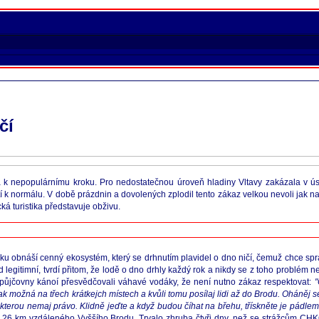
čí
 k nepopulárnímu kroku. Pro nedostatečnou úroveň hladiny Vltavy zakázala v ú
 k normálu. V době prázdnin a dovolených zplodil tento zákaz velkou nevoli jak na
cká turistika představuje obživu.
 obnáší cenný ekosystém, který se drhnutím plavidel o dno ničí, čemuž chce sp
egitimní, tvrdí přitom, že lodě o dno drhly každý rok a nikdy se z toho problém n
půjčovny kánoí přesvědčovali váhavé vodáky, že není nutno zákaz respektovat:
"
tak možná na třech krátkejch místech a kvůli tomu posílaj lidi až do Brodu. Oháněj 
a kterou nemaj právo. Klidně jeďte a když budou číhat na břehu, třískněte je pádlem
do 26 km vzdáleného Vyššího Brodu. Trvalo zhruba čtyři dny, než se strážcům CHK