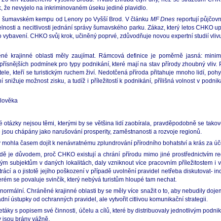
, že nevyjelo na inkriminovaném úseku jediné plavidlo.
ždém šumavském kempu od Lenory po Vyšší Brod. V článku
MF Dnes
reportují půjčovn
elnosti a necitlivosti jednání správy šumavského parku. Zákaz, který letos CHKO upl
ho vybavení. CHKO svůj krok, učiněný poprvé, zdůvodňuje novou expertní studií vli
ěné krajinné oblasti měly zaujímat. Rámcová definice je poměrně jasná: minim
ísnějších podmínek pro typy podnikání, které mají na stav přírody zhoubný vliv. P
katele, kteří se turistickým ruchem živí. Nedotčená příroda přitahuje mnoho lidí, po
ižuje možnost zisku, a tudíž i příležitostí k podnikání, přílišná volnost v podnik
člověka
ické otázky nejsou těmi, kterými by se většina lidí zaobírala, pravděpodobně se tak
ré jsou chápány jako narušování prosperity, zaměstnanosti a rozvoje regionů.
 by mohla časem dojít k nenávratnému zplundrování přírodního bohatství a krás za 
dě je důvodem, proč CHKO existují a chrání přírodu mimo jiné prostřednictvím re
m subjektům v daných lokalitách, daly vzniknout více pracovním příležitostem i vě
trácí a o jistotě jejího poškození v případě uvolnění pravidel netřeba diskutovat- i
erém se povaluje svinčík, který nebývá turistům hloupé tam nechat.
ormální. Chráněné krajinné oblasti by se měly více snažit o to, aby nebudily dojem
 ústupky od ochranných pravidel, ale vytvořit citlivou komunikační strategii.
áky s popisem své činnosti, účelu a cílů, které by distribuovaly jednotlivým podn
y jsou brány vážně.