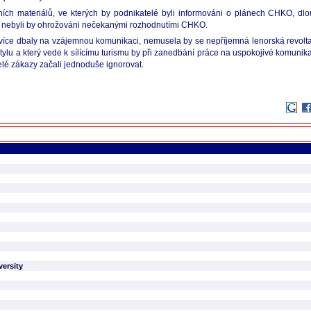
čních materiálů, ve kterých by podnikatelé byli informováni o plánech CHKO, 
a nebyli by ohrožováni nečekanými rozhodnutími CHKO.
více dbaly na vzájemnou komunikaci, nemusela by se nepříjemná lenorská revolta, k
 stylu a který vede k sílícímu turismu by při zanedbání práce na uspokojivé komuni
elé zákazy začali jednoduše ignorovat.
versity