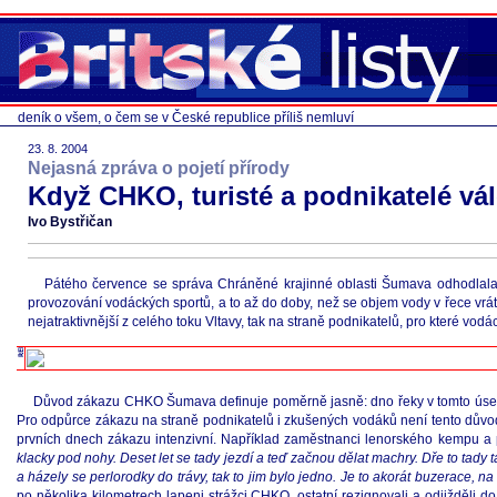
deník o všem, o čem se v České republice příliš nemluví
23. 8. 2004
Nejasná zpráva o pojetí přírody
Když CHKO, turisté a podnikatelé vál
Ivo Bystřičan
Pátého července se správa Chráněné krajinné oblasti Šumava odhodlala
provozování vodáckých sportů, a to až do doby, než se objem vody v řece vrátí
nejatraktivnější z celého toku Vltavy, tak na straně podnikatelů, pro které vodá
Důvod zákazu CHKO Šumava definuje poměrně jasně: dno řeky v tomto úseku
Pro odpůrce zákazu na straně podnikatelů i zkušených vodáků není tento důvod l
prvních dnech zákazu intenzivní. Například zaměstnanci lenorského kempu a 
klacky pod nohy. Deset let se tady jezdí a teď začnou dělat machry. Dře to tady 
a házely se perlorodky do trávy, tak to jim bylo jedno. Je to akorát buzerace, n
po několika kilometrech lapeni strážci CHKO, ostatní rezignovali a odjižděli 