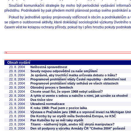
Součástí komunikační strategie by moho být periodické vydávání informa
předstihu. Podnikatelé by pak předem mohli plánovat postup svého podnikání 
Pokud by jednotlivé správy projevovaly vstřícnost k obcím a podnikatelům a 
se zájem o outdoorové aktivity, které dokládají sociologické výzkumy životního
časem vést ke kolapsu ochrany přírody, pokud by i přes hrozbu pokuty podnikat
Obsah vydání
23. 8. 2004
Nelítostná spravedlnost
23. 8. 2004
Soudy nejsou odpovědné za naše smýšlení
23. 8. 2004
Je správné, aby truchlící matka určovala debatu o Iráku?
22. 8. 2004
Programové prohlášení vlády České republiky - definitivní text
23. 8. 2004
Programové prohlášení vlády selhává ve všech oblastech
20. 8. 2004
Obrodný proces v Semilech
23. 8. 2004
Chcete snad říci, že srpen 1968 nebyl událostí?
20. 8. 2004
A tyhle si vemte s sebou a naložte s nimi, jak uznáte za vhodné
20. 8. 2004
Dva tisíce slov
21. 8. 2004
Ukradená normalizace
23. 8. 2004
K roku 1968: Psal jsem z pozice laika
21. 8. 2004
Výstava o Pražském jaru 1968 a o srpnové invazi na Michigan Uni
23. 8. 2004
Dle Kotrby by se stydět měla Svobodná Evropa, ne KSČ
23. 8. 2004
Pan Kubičko by se měl taky stydět
23. 8. 2004
Titanic
- nádherný biják, anebo též skrytá manipulace?
23. 8. 2004
Den sil podpory a výcviku Armády ČR "Cihelna 2004" pošesté