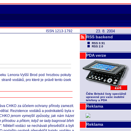
ISSN 1213-1792
23. 8. 2004
RSS backend
RSS 0.91
RSS 2.0
PDA verze
seku Lenora-Vyšší Brod pod hrozbou pokuty
 straně vodáků, pro které je právě tento úsek
Čtěte Britské listy speciálně
upravené pro vaše mobilní
telefony a PDA
ráva CHKO za účelem ochrany přírody zamezit.
Reklama
edělal. Rezistence vodáků a podnikatelů byla v
CHKO jenom vymejšlí způsoby, jak nám házet
se přírodou a přitom, když se tady bagroval břeh
Reklama
".
Někteří vodáci se nechávali přesvědčit a byli
O podařilo osobně přesvědčit turisty, vodáky a