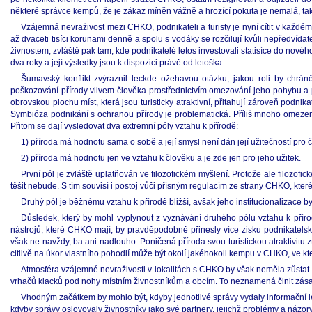
některé správce kempů, že je zákaz míněn vážně a hrozící pokuta je nemalá, tak
Vzájemná nevraživost mezi CHKO, podnikateli a turisty je nyní cítit v ka
až dvaceti tisíci korunami denně a spolu s vodáky se rozčilují kvůli nepředvídat
živnostem, zvláště pak tam, kde podnikatelé letos investovali statisíce do nové
dva roky a její výsledky jsou k dispozici právě od letoška.
Šumavský konflikt zvýraznil leckde ožehavou otázku, jakou roli by chrán
poškozování přírody vlivem člověka prostřednictvím omezování jeho pohybu a př
obrovskou plochu míst, která jsou turisticky atraktivní, přitahují zároveň podni
Symbióza podnikání s ochranou přírody je problematická. Příliš mnoho omezení sn
Přitom se dají vysledovat dva extremní póly vztahu k přírodě:
1) příroda má hodnotu sama o sobě a její smysl není dán její užitečností pro 
2) příroda má hodnotu jen ve vztahu k člověku a je zde jen pro jeho užitek.
První pól je zvláště uplatňován ve filozofickém myšlení. Protože ale filozof
těšit nebude. S tím souvisí i postoj vůči přísným regulacím ze strany CHKO, kte
Druhý pól je běžnému vztahu k přírodě bližší, avšak jeho institucionalizace
Důsledek, který by mohl vyplynout z vyznávání druhého pólu vztahu k příro
nástrojů, které CHKO mají, by pravděpodobně přinesly více zisku podnikatelský
však ne navždy, ba ani nadlouho. Poničená příroda svou turistickou atraktivitu z
citlivě na úkor vlastního pohodlí může být okolí jakéhokoli kempu v CHKO, ve kt
Atmosféra vzájemné nevraživosti v lokalitách s CHKO by však neměla zůstat n
vrhačů klacků pod nohy místním živnostníkům a obcím. To neznamená činit zásadní
Vhodným začátkem by mohlo být, kdyby jednotlivé správy vydaly informační let
kdyby správy oslovovaly živnostníky jako své partnery, jejichž problémy a názor