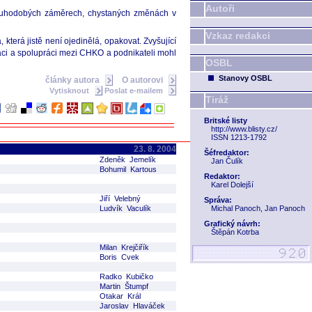
Autoři
dlouhodobých záměrech, chystaných změnách v
Vzkaz redakci
terá jistě není ojedinělá, opakovat. Zvyšující
kaci a spolupráci mezi CHKO a podnikateli mohl
OSBL
Stanovy OSBL
články autora
O autorovi
Vytisknout
Poslat e-mailem
Tiráž
Britské listy
http://www.blisty.cz/
ISSN 1213-1792
23. 8. 2004
Šéfredaktor:
Zdeněk Jemelík
Jan Čulík
Bohumil Kartous
Redaktor:
Karel Dolejší
Jiří Velebný
Správa:
Ludvík Vaculík
Michal Panoch, Jan Panoch
Grafický návrh:
Štěpán Kotrba
Milan Krejčiřík
Boris Cvek
Radko Kubičko
Martin Štumpf
Otakar Král
Jaroslav Hlaváček