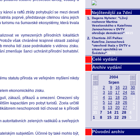
y kánoí a raftů ztráty pohybující se mezi deseti
atnila poprvé, představuje citelnou ránu jejich
vu turismu na šumavské ekosystémy, která trvala
alizovat ve vymezených přírodních lokalitách
rotože však chráněné krajinné oblasti zabírají
hyb mnoha lidí zase podnikatele s vidinou zisku.
ání zmenšuje šanci uchránit přírodní bohatství.
Celé vydání
Archiv vydání
ovému statutu příroda ve veřejném myšlení nikdy
účelem ekonomického zisku.
gulí, zákazů, příkazů a omezení. Omezení síly
tším kapacitám pro pobyt turistů. Zcela určitě
ndikátorem neschopnosti lidí chovat se k přírodě
 autoritativních zelených radikálů a sveřepých
Původní archiv
ikatelským subjektům. Účinné by také mohlo být,